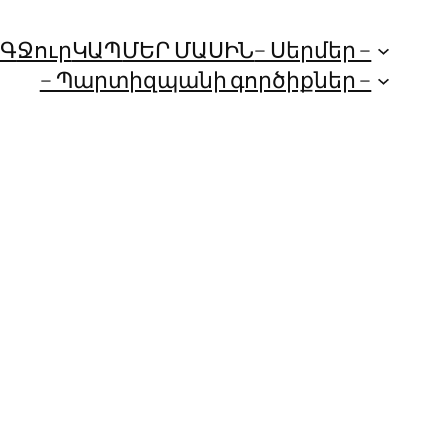
ՈԳ
Ջուր
ԿԱՊ
ՄԵՐ ՄԱՍԻՆ
– Սերմեր –
– Պարտիզպանի գործիքներ –