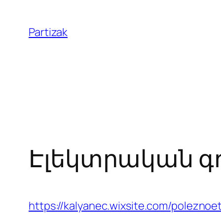
Skip
to
Partizak
content
Էլեկտրական գ
https://kalyanec.wixsite.com/poleznoe