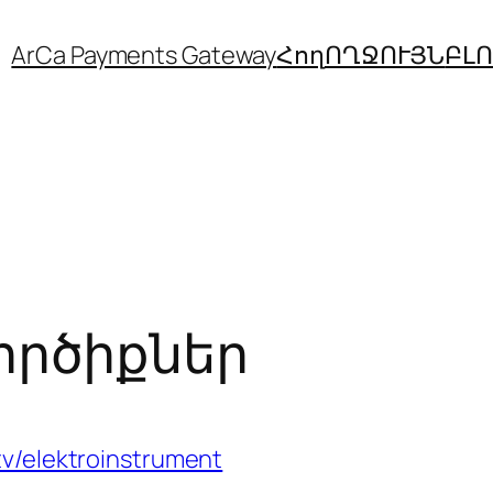
ArCa Payments Gateway
Հող
ՈՂՋՈՒՅՆ
ԲԼ
ործիքներ
tv/elektroinstrument