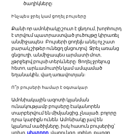
ծաղիկները:
Ինչպես ջրել կամ ցողել բույսերը
Քանի որ ամոնիակը շուտ է ցնդում, խորհուրդ
է տրվում պատրաստված լուծույթը կիրառել
անմիջապես: Բույսերի ցողելն անել ոչ շատ
բարակ շիթեր ունեցղ ցնցուղով: Ջրել առանց
ցնցուղի, անմիջապես արմատի մոտ,
չթրջելով բույսի տերևները: Ցողել ջրելուց
հետո, արևամուտին կամ ամպամած
եղանակին, վաղ առավոտյան:
Ո՞ր բույսերի համար է օգտակար
Ամոնիակային ազոտի կլանման
ունակությամբ բույսերը էականորեն
տարբերվում են միմյանցից, չնայած, բոլորը
դրա կարիքն ունեն: Ամոնիակը լավ են
կլանում սածիլները, իսկ հասուն բույսերից՝
սոխը,
սխտորը
, վարունգը, լոլիկը, քաղցր