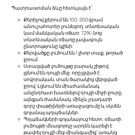
Պատրաստման ձևը հետևյալն է՝
Քերիչով քերում են 100-200 գրամ
անուշահոտեր չունեցող, տնտեսական
կամ մանկական օճառ: 72%-նոց
տնտեսական օճառը լավագույն
ընտրությունը կլինի:
Քերվածքը լուծում են 1 լիտր տաք, թորած
ջրում:
Ստացված լուծույթը բարակ շիթով
լցնում են դույլի մեջ, որը լցված է
սովորական, տան ծարակից վերցված
ջրով: Լցնում են միաժամանակ,
անընդհատ խառնելով դույլի միջի ջուրը,
այնքան ժամանակ, մինչև չդադարի
գորշ փաթիլների առաջացումը և սկսեն
գոյանալ պղպճակներ:
Պղպճակների գոյանալուց հետո, օճառի
լուծույթի մնացորդը արդեն կարելի է
թափել դույլի մեջ միանգամից՝ առանց