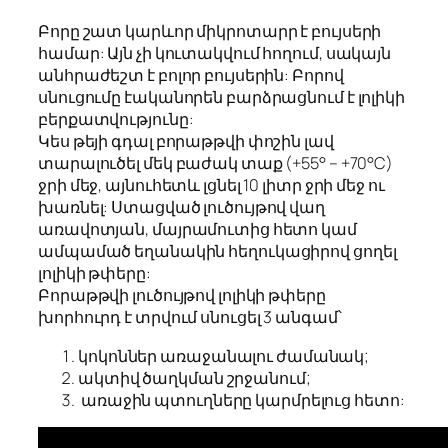
Բորը շատ կարևոր միկրոտարր է բույսերի
համար: Այն չի կուտակվում հողում, սակայն
անհրաժեշտ է բոլոր բույսերին: Բորով
սնուցումը էականորեն բարձրացնում է լոլիկի
բերքատվությունը:
Կես թեյի գդալ բորաթթվի փոշին լավ
տարալուծել մեկ բաժակ տաք (+55° – +70°C)
ջրի մեջ, այնուհետև լցնել 10 լիտր ջրի մեջ ու
խառնել: Ստացված լուծույթով վաղ
առավոտյան, մայրամուտից հետո կամ
ամպամած եղանակին հեղուկացիրով ցողել
լոլիկի թփերը:
Բորաթթվի լուծույթով լոլիկի թփերը
խորհուրդ է տրվում սնուցել 3 անգամ՝
կոկոններ առաջանալու ժամանակ;
ակտիվ ծաղկման շրջանում;
առաջին պտուղները կարմրելուց հետո: