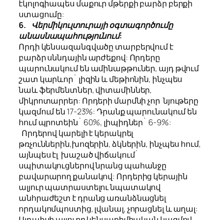
էկոլոգիապես մաքուր մթերքի բարձր բերքի
ստացումը:
6.
Վերմիկուլտուրայի օգտագործումը
անասնապահությունում:
Որդի կենսազանգվածը տարբերվում է
բարձր սննդային արժեքով: Որդերը
պարունակում են ամինաթթուներ, այդ թվում
շատ կարևոր` լիզին և մեթիոնին, ինչպես
նաև ֆերմենտներ, վիտամիններ,
միկրոտարրեր: Որդերի մարմնի չոր
նյութերը
կազմում են 17-23%: Դրանք պարունակում են
հում պրոտեին` 60%, լիպիդներ` 6-9%:
Որդերով կարելի է կերակրել
թռչուններին,խոզերին, ձկներին, ինչպես հում,
այնպես էլ խաշած վիճակում`
սպիտակուցներով նրանց պահանջը
բավարարող քանակով: Որդերից կերային
ալյուր պատրաստելու նպատակով
անհրաժեշտ է դրանց առանձնացնել
որդակոմպոստից, լվանալ, չորացնել և աղալ:
Այդպիսի ալյուրը կենսաքիմիական կազմով