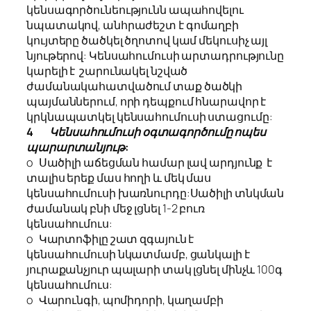
կենսագործունեությունն ապահովելու
նպատակով, անհրաժեշտ է գոմաղբի
կույտերը ծածկել ծղոտով կամ մեկուսիչ այլ
նյութերով: Կենսահումուսի արտադրությունը
կարելի է շարունակել նշված
ժամանակահատվածում տաք ծածկի
պայմաններում, որի դեպքում հնարավոր է
կրկնապատկել կենսահումուսի ստացումը:
4
Կենսահումուսի օգտագործումը ոպես
պարարտանյութ:
o
Սածիլի աճեցման համար լավ արդյունք
է
տալիս երեք մաս հողի և մեկ մաս
կենսահումուսի խառնուրդը:Սածիլի տնկման
ժամանակ բնի մեջ լցնել 1-2 բուռ
կենսահումուս:
o
Կարտոֆիլը շատ զգայուն է
կենսահումուսի նկատմամբ, ցանկալի է
յուրաքանչյուր պալարի տակ լցնել մինչև 100գ
կենսահումուս:
o
Վարունգի, պոմիդորի, կաղամբի