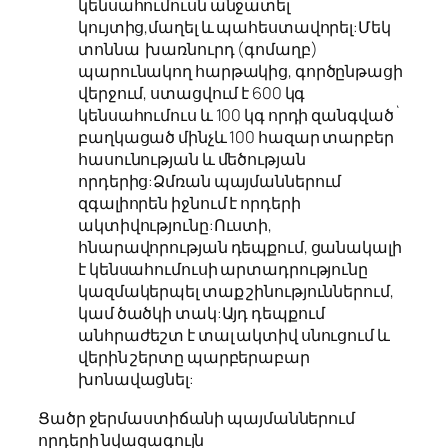
կենսահումուսն անջատել
կույտից,մաղել և պահեստավորել:Մեկ
տոննա խառնուրդ (գոմաղբ)
պարունակող հարթակից, գործընթացի
վերջում, ստացվում է 600 կգ
կենսահումուս և 100 կգ որդի զանգված`
բաղկացած մինչև 100 հազար տարբեր
հասունության և մեծության
որդերից:Ձմռան պայմաններում
զգալիորեն իջնում է որդերի
ակտիվությունը:Ուստի,
հնարավորության դեպքում, ցանակալի
է կենսահումուսի արտադրությունը
կազմակերպել տաք շինություններում,
կամ ծածկի տակ:Այդ դեպքում
անհրաժեշտ է տալ ակտիվ սնուցում և
վերին շերտը պարբերաբար
խոնավացնել:
Ցածր ջերմաստիճանի պայմաններում
որդերի նվազագույն