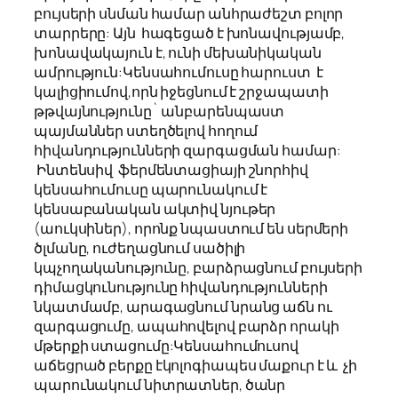
բույսերի սնման համար անհրաժեշտ բոլոր
տարրերը: Այն հագեցած է խոնավությամբ,
խոնավակայուն է, ունի մեխանիկական
ամրություն:Կենսահումուսը հարուստ է
կալիցիումով,որն իջեցնում է շրջապատի
թթվայնությունը` անբարենպաստ
պայմաններ ստեղծելով հողում
հիվանդությունների զարգացման համար:
Ինտենսիվ ֆերմենտացիայի շնորհիվ
կենսահումուսը պարունակում է
կենսաբանական ակտիվ նյութեր
(աուկսիներ), որոնք նպաստում են սերմերի
ծլմանը, ուժեղացնում սածիլի
կպչողականությունը, բարձրացնում բույսերի
դիմացկունությունը հիվանդությունների
նկատմամբ, արագացնում նրանց աճն ու
զարգացումը, ապահովելով բարձր որակի
մթերքի ստացումը:Կենսահումուսով
աճեցրած բերքը էկոլոգիապես մաքուր է և չի
պարունակում նիտրատներ, ծանր