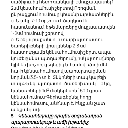
սածիլումից հետո ցանկալի է մուլչապատել 1-
2սմ կեսահումուսի շերտով:Ոռոգման
ընթացքում հումուսը կհասնի արմատներին:
o
Ելակը 7-10 օր շուտ է ծաղկում և
հասունանում, եթե մարգերը մուլչապատվեն
1-2սմ հումուսի շերտով:
o
Եթե յուրաքանչյուր տարի պտղատու
ծառերի բների վրա լցնենք 2-3 սմ
հաստությամբ կենսահումուսի շերտ, ապա
կուժեղանա
պտղաբերումը,իսկ պտուղները
կլինեն խոշոր, գեղեցիկ և համով: Հողի մեկ
հա-ի կենսահումուսով պարարտացման
նորման 3.5-4 տ է: Տնկիների տակ կարելի
տալ 4-5 կգ, պտղատու ծառերի տակ` 10 կգ,
2
կանաչիների 1մ
մակերեսին` 500 գրամ
կենսահումուս:Գերհագեցնել հողը
կենսահոմուսով անհնար է: Ինչքան շատ`
այնքան լավ:
5
Կենսահեղուկը որպես օրգանական
պարարտանյութ և աճի խթանիչ: