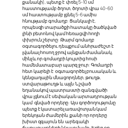
քանակի), պետք է փռել 5-10 սմ
հաստությամբ ծղոտ, ծղոտի վրա 40-60
սմ հաստությամբ լցնել 5-6 ամիս
հնությամբ գոմաղբ: Ցանկալի է,
որպեսզի տարածքի հատակը ծածկված
լինի բետոնով կամ հեռացվի հողի
փխրուն շերտը: Թարմ գոմաղբ
օգտագործելու դեպքում անհրաժեշտ է
լվանալ հոսող ջրով այնքան ժամանակ,
մինչև որ գոմաղբի կույտից հոսի
համեմատաբար պարզ ջուր: Գոմաղբի
հետ կարելի է օգտագործել բուսական և
կենցաղային մնացորդներ, թուղթ,
ստվարաթուղթ և այլն:Նշված
եղանակով պատրաստի զանգվածի
վրա լցնում է սեփական արտադրության
կամ գնված որդերը: Այս գործողությունը
պետք է կատարել առավոտյան կամ
երեկոյան ժամերին, քանի որ որդերը
խիստ զգայուն են արեգակի
ճառագայթների նկատմամբ: Երեք օր