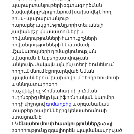
պարարտանյութերի օգտագործման
ծավալները:Արդյունքում խախտվել է հող-
բույս- պարարտանյութ
հարաբերակցությունը,որի տեսանելի
չափանիշը վնասատուների և
հիվանդությունների հարուցիչների
հիվանդությունների նկատմամբ
մշակաբույսերի դիմացկունության
նվազումն
է և բերքատվության
անկումը:Սակայն այն,ինչ տեղի է ունենում
հողում, մնում է քողարկված:Նման
պայմաններում խախտվում է հողի հումուսի
և սննդատարրերի
հաշվեկշիռը:Հիմնահարցի լուծման
ուղիներից մեկը կալիֆոռնիական կարմիր
որդի միջոցով
գոմաղբից
և օրգանական
տարբեր թափոններից կենսահումուսի
ստացումն է:
1.
Կ
ենսահումուսի հատկություններ
ը:
Հողի
բերրիությունը զգալիորեն
պայմանավորված