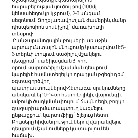
հարաբերության լուծույթով (100մլ
կենսահեղուկը 1լ ջրում), 2-3 անգամ`
սեզոնում: Ցողել առավոտյան ժամերին, մանր
դիսպերսիոն սրսկիչով` մառախուղի
տեսքով:
Բանջարանոցային բույսերի առաջին
արտարմատային սնուցումը կատարվում է 5-
6 տերևի փուլում, սածիլով մշակելու
դեպքում` սածիլացման 3-4րդ
օրում:Կարտոֆիլի մշակման դեպքում
կարելի է համատեղել կոլորադյան բզեզի դեմ
օգտագործվող
պատրաստուկներով:Հետագա սրսկումները
անցկացնել 10-14 օր հետո:Լոլիկի, վարունգի,
սմբուկի ծաղկման փուլում, ճակնդեղի, բողկի,
գազարի արմատապտուղ կազմելու
ընթացքում, կարտոֆիլը` ծլելուց հետո:
Բույսերը հիվանդություններով վարակվելու
դեպքում մշակումները կատարվում են
հաճախ: