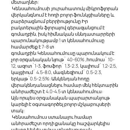
մետաղներ:
Կենսահումուսի յուրահատուկ միկրոֆլորան
վերկանգնում է հողի բոլոր ֆունկցիաները և
բարձրացնում բերրիությունը:Իր
բակտերային ֆլորայով գերազանցում է
գոմաղբին, իսկ հիմնական սննդատարրերի
պարունակությամբ 1 տ կենսահումուսը
համարժեք է 7-8 տ
գոմաղբին:Կենսահումուսը պարունակում է
չոր օրգանական նյութ` 40-60% ,հումուս` 10-
12, ազոտ`1-3, ֆոսֆոր` 1.3-2.3, կալիում` 1.2-2.5,
կալցիում` 4.5-8.0, մագնեզիում` 0.5-2.3,
երկաթ`0.5-2.5%: Անկենդան հողը
վերակենդանացնելու համար մեկ հեկտարին
անհրաժեշտ է 4.0-4.5 տ կենսահումուս:
Այն որպես օրգանական պարարտանյութ
կարելի է օգտագործել բոլոր մշկաբույսերի
տակ:
Կենսահումուս ստանալու համար
անհրաժեշտ որդի քանակը հաշվարկելիս
պետք է ելնել տվյալ տնտեսության