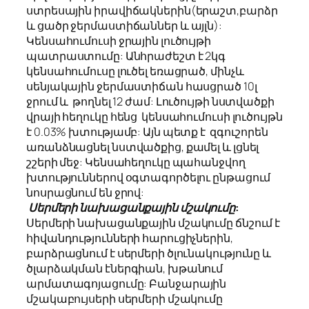
ստրեսային իրավիճակներին(երաշտ,բարձր
և ցածր ջերմաստիճաններ և այլն):
Կենսահումուսի ջրային լուծույթի
պատրաստումը: Անհրաժեշտ է 2կգ
կենսահումուսը լուծել եռացրած, մինչև
սենյակային ջերմաստիճան հասցրած 10լ
ջրում և
թողնել 12 ժամ: Լուծույթի նստվածքի
վրայի հեղուկը հենց կենսահումուսի լուծույթն
է 0.03% խտությամբ: Այն պետք է զգուշորեն
առանձնացնել նստվածքից, քամել և լցնել
շշերի մեջ: Կենսահեղուկը պահանջվող
խտություններով օգտագործելու ընթացում
նոսրացնում են ջրով:
Սերմերի նախացանքային մշակումը:
Սերմերի նախացանքային մշակումը ճնշում է
հիվանդությունների հարուցիչներին,
բարձրացնում է սերմերի ծլունակությունը և
ծլարձակման էներգիան, խթանում
արմատագոյացումը: Բանջարային
մշակաբույսերի սերմերի մշակումը