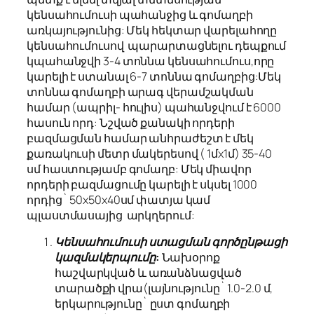
կենսահումուսի պահանջից և գոմաղբի
առկայությունից: Մեկ հեկտար վարելահողը
կենսահումուսով պարարտացնելու դեպքում
կպահանջվի 3-4 տոննա կենսահումուս,որը
կարելի է ստանալ 6-7 տոննա գոմաղբից:Մեկ
տոննա գոմաղբի արագ վերամշակման
համար (ապրիլ- հուլիս) պահանջվում է 6000
հասուն որդ: Նշված քանակի որդերի
բազմացման համար անհրաժեշտ է մեկ
քառակուսի մետր մակերեսով ( 1մx1մ) 35-40
սմ հաստությամբ գոմաղբ: Մեկ միավոր
որդերի բազմացումը կարելի է սկսել 1000
որդից` 50x50x40սմ փատյա կամ
պլաստմասայից արկղերում:
Կենսահումուսի ստացման գործընթացի
կազմակերպումը:
Նախօրոք
հաշվարկված և առանձնացված
տարածքի վրա(լայնությունը` 1.0-2.0 մ,
երկարությունը` ըստ գոմաղբի