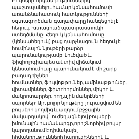
Բույսերը
հիվանդություններից
պաշտպանելու համար կենսահումուսի
առանձնահատուկ հատկությունների
օգտագործման գաղափարը հանգեցրել է
հեղուկ, խտացրած պատրաստուկի
ստեղծմանը: Հեղուկ կենսահումուսը
(կենսահեղուկ) բաց դարչնագույն հեղուկ է,
հումինային նյութերի բարձր
պարունակությամբ: Լուծված և
ֆիզիոլոգիապես ակտիվ վիճակում
կենսահումուսը պարունակում է մի շարք
բաղադրիչներ`
հումատներ, ֆուլվոթթուներ, ամինաթթուներ,
վիտամիններ, ֆիտոհորմոններ, միկրո և
մակրոտարրեր, հողային մանրէների
սպորներ: Այդ բոլոր նյութերը
յուրացվում են
բույսերի կողմից և ազդում բջջային
մակարդակով` ուժեղացնելով բույսերի
իմունային համակարգը,որի շնորհիվ բույսը
կարողանում է դիմակայել
հիվանդությունների հարուցիչներին և