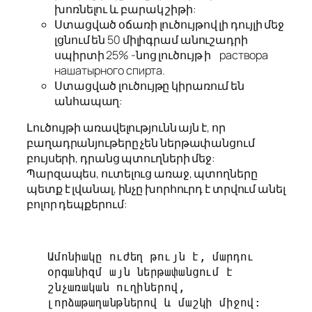
խոռնելու և բարակ շիթի:
Ստացված օճառի լուծույթով լի դույլի մեջ
լցնում են 50 միլիգրամ անուշադրի
սպիրտի 25% -նոց լուծույթ ի раствора
нашатырного спирта.
Ստացված լուծույթը կիրառում են
անհապաղ:
Լուծույթի առավելությունն այն է, որ
բաղադրանյութերը չեն ներթափանցում
բույսերի, դրանց պտուղների մեջ:
Պարզապես, ուտելուց առաջ, պտողները
պետք է լվանալ, ինչը խորհուրդ է տրվում անել
բոլոր դեպքերում:
Ամոնիակը ուժեղ թույն է, մարդու 
օրգանիզմ այն ներթափանցում է 
շնչառական ուղիներով, 
լորձաթաղանթներով և մաշկի միջով: 