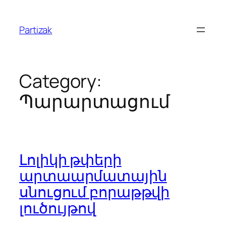
Skip
to
Partizak
content
Category:
Պարարտացում
Լոլիկի թփերի
արտաարմատային
սնուցում բորաթթվի
լուծույթով