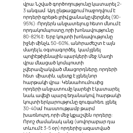
վրա:Նշված գործողությունը կատարել 2-
3 անգամ: Այդ ընթացքում հաջողվում է
որդերի գրեթե լրիվ քանակը վերցնել (90-
95%): Որդերն անջատելուց հետո մնում է
որդակոմպոստը,որի խոնավությունը
80-82% է: Երբ կույտի խոնավությունը
իջնի մինչև 50-60%, անհրաժեշտ է այն
մաղել և օգտագործել, կամ լցնել
պոլիէթիլենային պարկերի մեջ:Մաղի
վրա մնացած կոմպոստի
չվերամշակված մնացորդները, որդերի
հետ միասին, պետք է լցնել նոր
հարթակի վրա: Կենսահումուսից
որդերի անջատումը կարելի է կատարել
նաև ավելի պարզ եղանակով, հարթակի
կույտի երկարությունը զուգահեռ, լցնել
30-40սմ հաստությամբ թարմ
խառնուրդ,որի մեջ կքաշվեն որդերը:
Որոշ ժամանակ անց (սովորաբար դա
տևում է 3-5 օր) որդերից ազատված