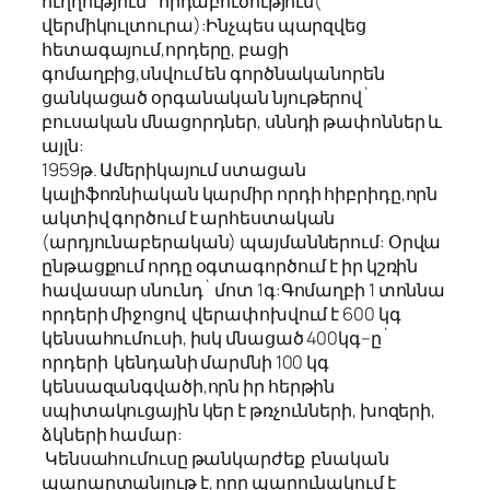
ուղղություն` որդաբուծություն(
վերմիկուլտուրա):Ինչպես պարզվեց
հետագայում,որդերը, բացի
գոմաղբից,սնվում են գործնականորեն
ցանկացած օրգանական նյութերով`
բուսական մնացորդներ, սննդի թափոններ և
այլն:
1959թ. Ամերիկայում ստացան
կալիֆոռնիական կարմիր որդի հիբրիդը,որն
ակտիվ գործում է արհեստական
(արդյունաբերական) պայմաններում: Օրվա
ընթացքում որդը օգտագործում է իր կշռին
հավասար սնունդ` մոտ 1գ:Գոմաղբի 1 տոննա
որդերի միջոցով
վերափոխվում է 600 կգ
կենսահումուսի, իսկ մնացած 400կգ–ը`
որդերի կենդանի մարմնի 100 կգ
կենսազանգվածի,որն իր հերթին
սպիտակուցային կեր է թռչունների, խոզերի,
ձկների համար:
Կենսահումուսը թանկարժեք բնական
պարարտանյութ է, որը պարունակում է