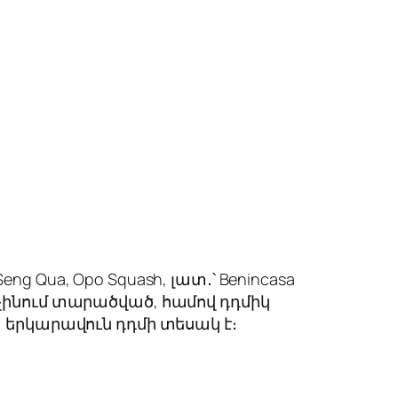
Seng Qua, Opo Squash, լատ․՝ Benincasa
կաչինում տարածված, համով դդմիկ
ղ, երկարավուն դդմի տեսակ է։