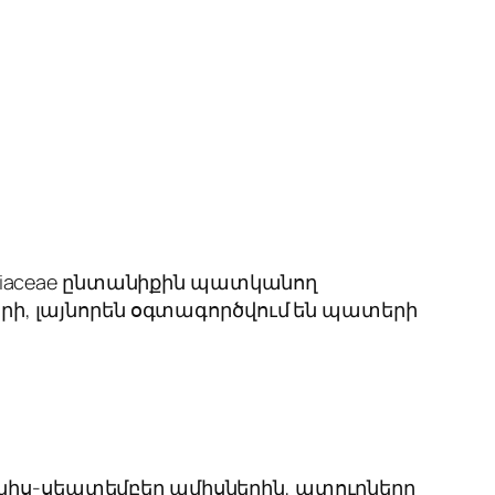
iaceae
ընտանիքին պատկանող
երի, լայնորեն օգտագործվում են պատերի
ունիս-սեպտեմբեր ամիսներին, պտուղները