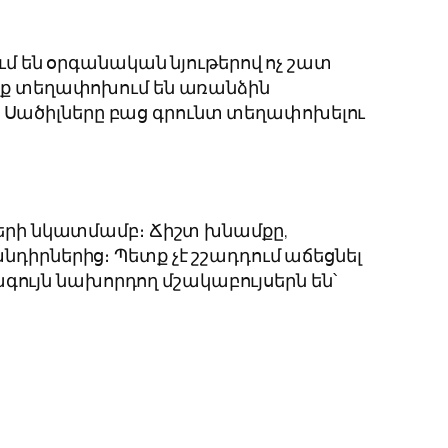
ւմ են օրգանական նյութերով ոչ շատ
անք տեղափոխում են առանձին
 Սածիլները բաց գրունտ տեղափոխելու
ների նկատմամբ։ Ճիշտ խնամքը,
նդիրներից։ Պետք չէ շշադդում աճեցնել
վագույն նախորդող մշակաբույսերն են՝