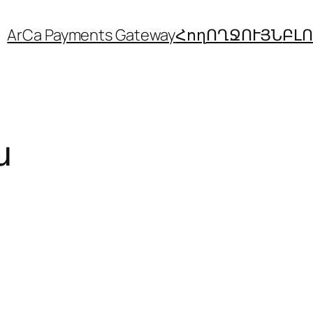
ArCa Payments Gateway
Հող
ՈՂՋՈՒՅՆ
ԲԼ
ա