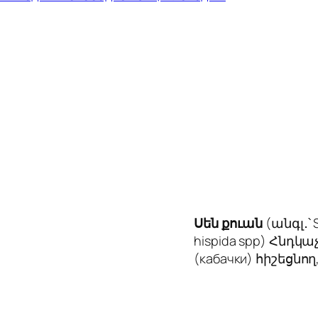
Սեն քուան
(անգլ․՝ 
hispida spp) Հնդ
(кабачки) հիշեցնո