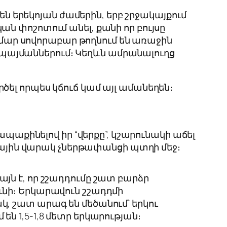
են երեկոյան ժամերին, երբ շրջակայքում
ն փոշոտում անել, քանի որ բույսը
համար սովորաբար թողնում են առաջին
 պայմաններում։ Կեղևն ամրանալուղց
ել որպես կճուճ կամ այլ ամանեղեն։
ապաքինելով իր “վերքը”, կշարունակի աճել
նկային վարակ չներթափանցի պտղի մեջ։
այն է, որ շշադդումը շատ բարձր
ւնի։ Երկարավուն շշադդմի
կ, շատ արագ են մեծանում՝ երկու
են 1,5-1,8 մետր երկարության։