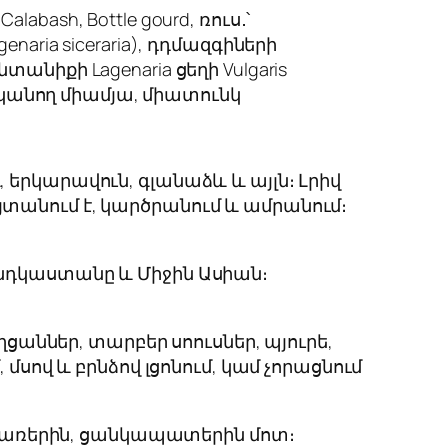
Calabash, Bottle gourd, ռուս․՝
genaria siceraria
), դդմազգիների
ընտանիքի Lagenaria ցեղի Vulgaris
անող միամյա, միատունկ
երկարավուն, գլանաձև և այլն։ Լրիվ
տանում է, կարծրանում և ամրանում։
Հնդկաստանը և Միջին Ասիան։
ղցաններ, տարբեր սոուսներ, պյուրե,
մսով և բրնձով լցոնում, կամ չորացնում
ն ծառերին, ցանկապատերին մոտ։