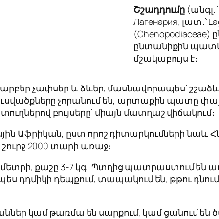
Շշադդում
ը
(անգլ․՝ 
Лагенария, լատ․՝
La
(
Chenopodiaceae
) 
ընտանիքին պատկ
մշակաբույս է։
արբեր չափսեր և ձևեր, մասնավորապես՝ շշաձև, 
ուսվածքները չորանում են, արտաքին պատը փայ
ուղներով բույսերը՝ միայն մատղաշ վիճակում։
յին Աֆրիկան, ըստ որոշ դիտարկումների նաև 
 շուրջ 2000 տարի առաջ։
-2 մետրի, քաշը 3-7 կգ։ Պտղից պատրաստում են ա
ս դդմիկի դեպքում, տապակում են, թթու դնում, 
արաններ կամ թառմա են սարքում, կամ ցանում ե