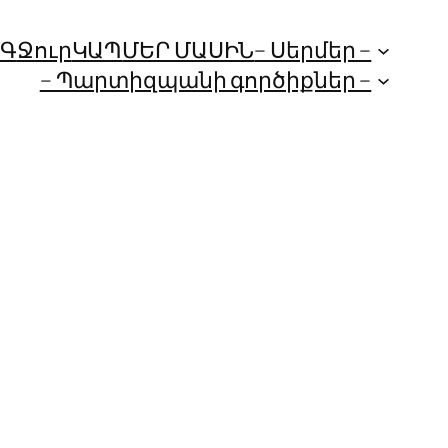
ՈԳ
Ջուր
ԿԱՊ
ՄԵՐ ՄԱՍԻՆ
– Սերմեր –
– Պարտիզպանի գործիքներ –