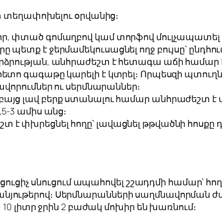
նտ տեղափոխելու օրվանից։
որ, փտած գոմաղբով կամ տորֆով մուլչապատել ց
ը պետք է ջերմամեկուսացնել ողջ բույսը՝ ընդհու
բարձրության, անհրաժեշտ է հետագա աճի համա
ետո գագաթը կարելի է կտրել։ Որպեսզի պտուղներ
ղավորումներ ու սերմնարաններ։
 բայց լավ բերք ստանալու համար անհրաժեշտ է
,5-3 ամիս անց։
տ է փխրեցնել հողը՝ լավացնել թթվածնի հոսքը
րացուցիչ սնուցում ապահովել շշադդմի համար՝
յութերով։ Սերմնարանների սաղմնավորման ժ
10 լիտր ջրին 2 բաժակ մոխիր են խառնում։