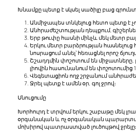
Խնամքը պետք է սկսել սածիլը բաց գրու
Անմիջապես տնկելուց հետո պետք է չ
Անհրաժեշտության դեպքում, գիշերներ
Երբ թուփը հասնի մինչև մեկ մետր 
Երկու մետր բարձրության հասնելուց հ
նոսրացում անել՝ հեռացնել որոշ ճյու
Շշադդմին փոշոտում են միջատները,
լիովին հասունանում են փոշոտումից 1
Վեգետացիոն ողջ շրջանում անհրաժեշ
Ջրել պետք է ամեն օր, գոլ ջրով։
Սնուցումը
Խորհուրդ է տրվում երկու շաբաթը մեկ լ
օրգանական և ոչ օրգանական պարարտան
մոխիրով պատրաստված լուծույթով ջրելը։ 