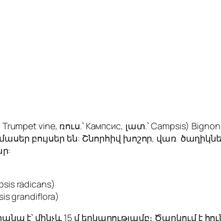
 Trumpet vine, ռուս.՝ Кампсис, լատ.՝
Campsis
)
Bignon
մասեր բույսեր են: Շնորհիվ խոշոր, վառ ծաղիկն
ր:
sis radicans
)
 grandiflora)
ա է՝ մինչև 15 մ երկարությամբ։ Ծաղկում է հ