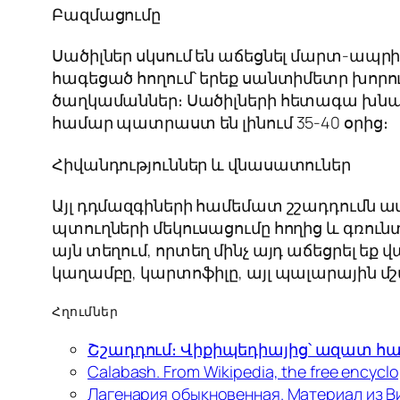
Բազմացումը
Սածիլներ սկսում են աճեցնել մարտ-ապրիլ
հագեցած հողում՝ երեք սանտիմետր խորո
ծաղկամաններ։ Սածիլների հետագա խնամ
համար պատրաստ են լինում 35-40 օրից։
Հիվանդություններ և վնասատուներ
Այլ դդմազգիների համեմատ շշադդումն ավ
պտուղների մեկուսացումը հողից և գռուն
այն տեղում, որտեղ մինչ այդ աճեցրել եք 
կաղամբը, կարտոֆիլը, այլ պալարային մշ
Հղումներ
Շշադդում։ Վիքիպեդիայից՝ ազատ 
Calabash. From Wikipedia, the free encyclo
Лагенария обыкновенная. Материал из В