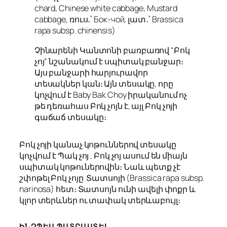
chard, Chinese white cabbage, Mustard
cabbage, ռուս․՝ Бок-чой, լատ․՝ Brassica
rapa subsp. chinensis)
Չինարենի Կանտոնի բառբառով “Բոկ
չոյ” նշանակում է սպիտակ բանջար։
Այս բանջարի հարյուրավոր
տեսակներ կան։ Այն տեսակը, որը
կոչվում է Baby Bak Choy իրականում ոչ
թե դեռահաս Բոկ չոյն է, այլ Բոկ չոյի
գաճաճ տեսակը։
Բոկ չոյի կանաչ կոթուններով տեսակը
կոչվում է Պակ չոյ , Բոկ չոյ ասում են միայն
սպիտակ կոթուներովին։ Նաև պետք չէ
շփոթել Բոկ չոյը Տատսոյի (Brassica rapa subsp.
narinosa) հետ։ Տատսոյն ունի ավելի փոքր և
կլոր տերևներ ու տափակ տերևաբույլ։
ԻՆՉՊԵՍ ՊԱՏՐԱՍՏԵԼ