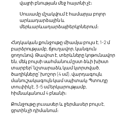
վայրի բնության մեջ հայտնի չէ։
Սուսամը մշակվում է համարյա բոլոր
արևադարձային և
մերևարևադարձայիերկրներում։
Հնդկական քունջութը միամյա բույս է, 1-2 մ
բարձրությամբ, ճյուղավոր, կանգուն
ցողունով։ Թավոտ է, տերևները կոթունավոր
են, մեկ բույսի սահմանում ըստ ձևի խիստ
տարբեր՝ նշտարաձև կամ կտրտված,
ծաղիկները՝ խոշոր (4 սմ), վարդագույն,
մանուշակագույն կամ սպիտակ։ Պտուղը
տուփիկ է, 3-5 սմ երկարությամբ,
հիմնականում 4 բնանի։
Քունջութը լուսասեր և ջերմասեր բույս է,
ցրտին չի դիմանում։