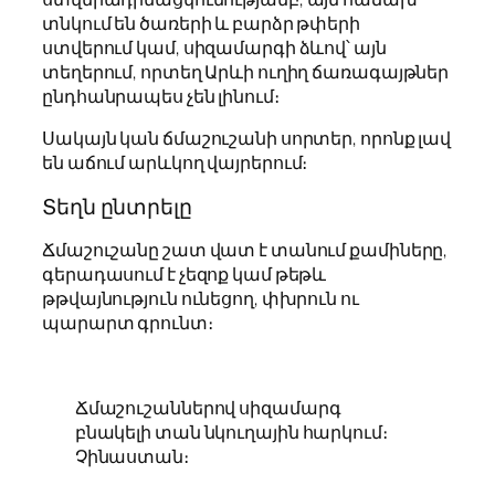
տնկում են ծառերի և բարձր թփերի
ստվերում կամ, սիզամարգի ձևով՝ այն
տեղերում, որտեղ Արևի ուղիղ ճառագայթներ
ընդհանրապես չեն լինում։
Սակայն կան ճմաշուշանի սորտեր, որոնք լավ
են աճում արևկող վայրերում։
Տեղն ընտրելը
Ճմաշուշանը շատ վատ է տանում քամիները,
գերադասում է չեզոք կամ թեթև
թթվայնություն ունեցող, փխրուն ու
պարարտ գրունտ։
Ճմաշուշաններով սիզամարգ
բնակելի տան նկուղային հարկում։
Չինաստան։