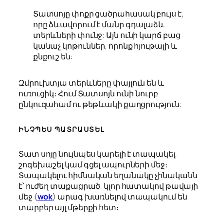
Տատսոյը փոքր ցածրահասակ բույս է,
որը ձևավորում է մանր գդալաձև
տերևների փունջ: Այն ունի կարճ բաց
կանաչ կոթուններ, որոնք հյութալի և
քնքուշ են:
Զմրուխտյա տերևները փայլուն են և
ուռուցիկ։ Հում Տատսոյն ունի նուրբ
ընկուզահամ ու թեթևակի քաղցրություն:
ԻՆՉՊԵՍ ՊԱՏՐԱՍՏԵԼ
Տատ սոյը նույնպես կարելի է տապակել,
շոգեխաշել կամ գցել ապուրների մեջ։
Տապակելու հիմնական եղանակը չինականն
է՝ ուժեղ տաքացրած, կլոր հատակով թավայի
մեջ (
wok
) արագ խառնելով տապակում են
տարբեր այլ մթերքի հետ։