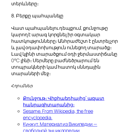
տերևները։
8. Բերքը պահպանելը
Վատ պահպանելու դեպքում, քունջութը
կարող է արագ կորցնել իր օգտակար
հատկությունները։ Անհրաժեշտ է ընտրել չոր
և լավ օդափոխություն ունեցող տարածք։
Լավ կլինի տարածքում օդի ջերմաստիճանը
0°C լինի։ Սերմերը բաժնեծրարում են
տոպրակների կամ հատոկ սննդային
տարաների մեջ։
Հղումներ
Քունջութ։ Վիքիպեդիայից՝ ազատ
հանրագիտարանից։
Sesame. From Wikipedia, the free
encyclopedia.
Кунжут. Материал из Википедии —
свободной энциклопедии.