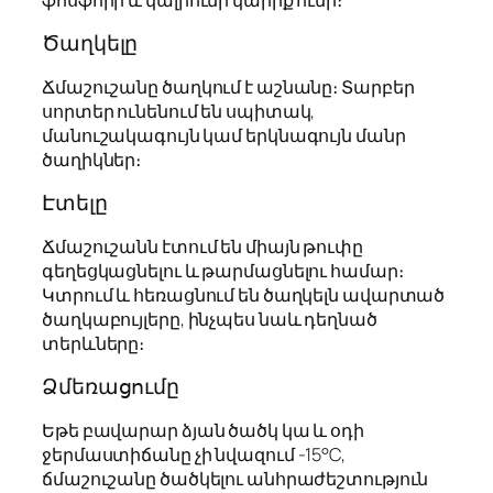
Ծաղկելը
Ճմաշուշանը ծաղկում է աշնանը։ Տարբեր
սորտեր ունենում են սպիտակ,
մանուշակագույն կամ երկնագույն մանր
ծաղիկներ։
Էտելը
Ճմաշուշանն էտում են միայն թուփը
գեղեցկացնելու և թարմացնելու համար։
Կտրում և հեռացնում են ծաղկելն ավարտած
ծաղկաբույլերը, ինչպես նաև դեղնած
տերևները։
Ձմեռացումը
Եթե բավարար ձյան ծածկ կա և օդի
ջերմաստիճանը չի նվազում -15°C,
ճմաշուշանը ծածկելու անհրաժեշտություն