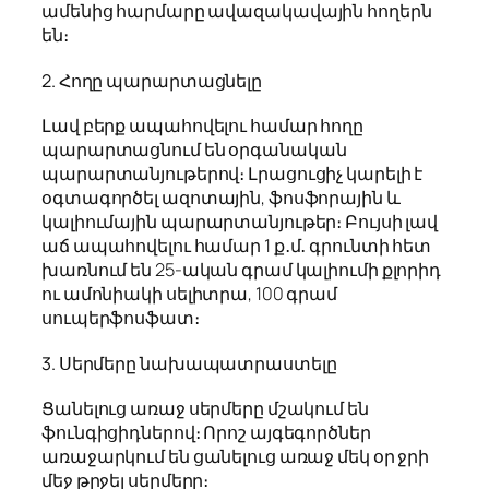
ամենից հարմարը ավազակավային հողերն
են։
2. Հողը պարարտացնելը
Լավ բերք ապահովելու համար հողը
պարարտացնում են օրգանական
պարարտանյութերով։ Լրացուցիչ կարելի է
օգտագործել ազոտային, ֆոսֆորային և
կալիումային պարարտանյութեր։ Բույսի լավ
աճ ապահովելու համար 1 ք․մ․ գրունտի հետ
խառնում են 25-ական գրամ կալիումի քլորիդ
ու ամոնիակի սելիտրա, 100 գրամ
սուպերֆոսֆատ։
3. Սերմերը նախապատրաստելը
Ցանելուց առաջ սերմերը մշակում են
ֆունգիցիդներով։ Որոշ այգեգործներ
առաջարկում են ցանելուց առաջ մեկ օր ջրի
մեջ թրջել սերմերը։