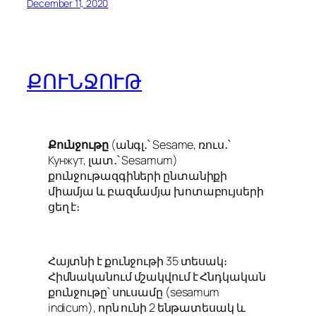
December 11, 2020
ՔՈՒՆՋՈՒԹ
Քունջութը
(անգլ․՝ Sesame, ռուս․՝
Кунжут, լատ․՝
Sesamum
)
քունջութազգիների ընտանիքի
միամյա և բազմամյա խոտաբույսերի
ցեղ է։
Հայտնի է քունջութի 35 տեսակ։
Հիմնականում մշակվում է Հնդկական
քունջութը՝ սուսամը (sesamum
indicum), որն ունի 2 ենթատեսակ և