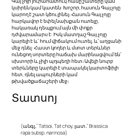
Գայ չոյի յուրահատուկ համը շատերը կամ
կսիրեն կամ կատեն: Խոշոր, հասուն Գայ չոյը
կարող է շատ կծու լինել։ Հասուն Գայ չոյը
հարկավոր է եփել նախքան ուտելը,
հակառակ դեպքում այն մի փոքր
դժվարամարս է: Իսկ մատղաշ Գայ չոյը
կարելի է և՛ հում վիճակում ուտել, և՛ աղցանի
մեջ դնել: Հաստ կողեր և մսոտ տերևներ
ունեցող սորտերը հաճախ մարինացվում են՝
սխտորի և չիլի պղպեղի հետ։ Ավելի նուրբ
տերևները կարելի է տապակել կարտոֆիլի
հետ, դնել ապուրների կամ
թխվածքաճաշերի մեջ։
Տատսոյ
(անգլ․՝ Tatsoi, Tat choy, լատ․՝ Brassica
rapa subsp. narinosa)