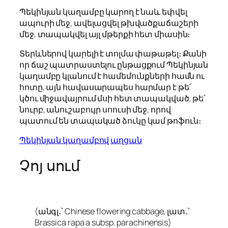
Պեկինյան կաղամբը կարող է նաև եփվել
ապուրի մեջ, ավելացվել թխվածքաճաշերի
մեջ, տապակվել այլ մթերքի հետ միասին։
Տերևներով կարելի է տոլմա փաթաթել։ Քանի
որ ճաշ պատրաստելու ընթացքում Պեկինյան
կաղամբը կլանում է համեմունքների համն ու
հոտը, այն հավասարապես հարմար է թե՛
կծու միջավայրում մսի հետ տապակված, թե՛
նուրբ, անուշաբույր սոուսի մեջ, որով
պատում են տապակած ձուկը կամ թոֆուն։
Պեկինյան կաղամբով աղցան
Չոյ սում
(անգլ․՝ Chinese flowering cabbage, լատ․՝
Brassica rapa a subsp. parachinensis)