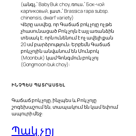
(անգլ․՝ Baby Buk choy, ռուս․՝ Бок-чой
карликовый, լատ․՝ Brassica rapa subsp.
chinensis, dwarf variety)
Վերը ասվեց, որ Գաճաճ բոկ չոյը ոչ թե
չհասունացած Բոկ չոյն է այլ առանձին
տեսակ է, որն ունենում է ոչ ավելի քան
20 սմ բարձրություն։ Երբեմն Գաճաճ
բոկ չոյին անվանում են Մունբոկ
(Moonbuk) կամ Գոնգմուն բոկ չոյ
(Gongmoon buk choy):
ԻՆՉՊԵՍ ՊԱՏՐԱՍՏԵԼ
Գաճաճ բոկ չոյը, ինչպես և Բոկ չոյը
շոգեխաշում են, տապակում են կամ եփում
ապուրի մեջ:
Պակ չոյ