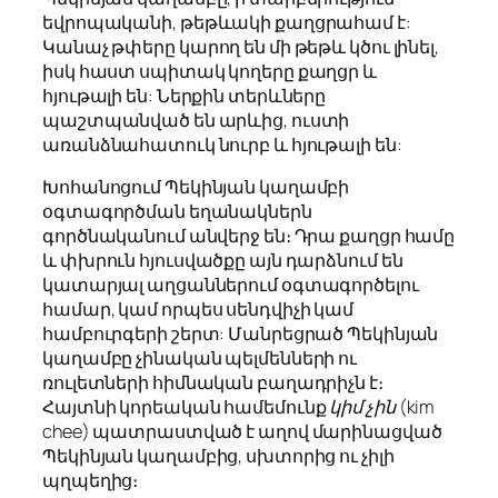
եվրոպականի, թեթևակի քաղցրահամ է:
Կանաչ թփերը կարող են մի թեթև կծու լինել,
իսկ հաստ սպիտակ կողերը քաղցր և
հյութալի են: Ներքին տերևները
պաշտպանված են արևից, ուստի
առանձնահատուկ նուրբ և հյութալի են:
Խոհանոցում Պեկինյան կաղամբի
օգտագործման եղանակներն
գործնականում անվերջ են։ Դրա քաղցր համը
և փխրուն հյուսվածքը այն դարձնում են
կատարյալ աղցաններում օգտագործելու
համար, կամ որպես սենդվիչի կամ
համբուրգերի շերտ: Մանրեցրած Պեկինյան
կաղամբը չինական պելմենների ու
ռուլետների հիմնական բաղադրիչն է։
Հայտնի կորեական համեմունք
կիմ չին
(kim
chee) պատրաստված է աղով մարինացված
Պեկինյան կաղամբից, սխտորից ու չիլի
պղպեղից։