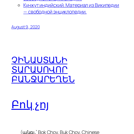
Кунжут индийский. Материал из Википедии
— свободной энциклопедии.
August 9, 2020
ՉԻՆԱՍՏԱՆԻ
ՏԱՐԱՍՈՎՈՐ
ԲԱՆՋԱՐԵՂԵՆ
Բոկ չոյ
(անգլ․՝ Bok Choy, Buk Choy, Chinese