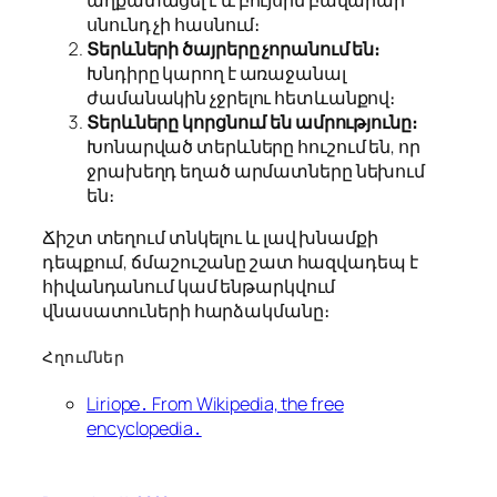
սնունդ չի հասնում։
Տերևների ծայրերը չորանում են։
Խնդիրը կարող է առաջանալ
ժամանակին չջրելու հետևանքով։
Տերևները կորցնում են ամրությունը։
Խոնարված տերևները հուշում են, որ
ջրախեղդ եղած արմատները նեխում
են։
Ճիշտ տեղում տնկելու և լավ խնամքի
դեպքում, ճմաշուշանը շատ հազվադեպ է
հիվանդանում կամ ենթարկվում
վնասատուների հարձակմանը։
Հղումներ
Liriope․ From Wikipedia, the free
encyclopedia․