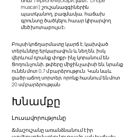
ռուս՝ Лириопе мускари, լատ․՝
Liriope
muscari
) շուշանազգիներին
պատկանող, բազմամյա, հաճախ
գրունտը ծածկելու հաար կիրարվող
մեծ խոտաբույս է։
Բույսի կոճղարմատը կարճ է, կախված
տերևները երկարավուն և նեղ են, իսկ
վերևում դրանք փոքր-ինչ կորանում են:
Ցողուն չունի, թփերը միջին չափսի են, նրանք
ունեն մոտ 0,7 մ բարձրություն: Կան նաև
ցածր աճող սորտեր, որոնք հասնում են մոտ
20 սմ բարձրության:
Խնամքը
Լուսավորությունը
Ճմաշուշանը առանձնանում է իր
ստվերադիմացկունությամբ, այն հաճախ