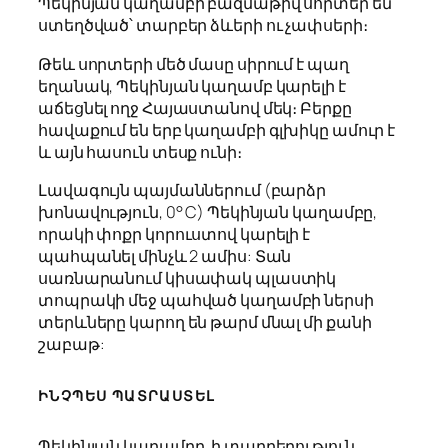
Պեկինյան կաղամբի բազմաթիվ սորտեր են
ստեղծված՝ տարբեր ձևերի ու չափսերի։
Թեև սորտերի մեծ մասը սիրում է պաղ
եղանակ, Պեկինյան կաղամբ կարելի է
աճեցնել ողջ Հայաստանով մեկ։ Բերքը
հավաքում են երբ կաղամբի գլխիկը ամուր է
և այն հասուն տեսք ունի։
Լավագույն պայմաններում (բարձր
խոնավություն, 0° C) Պեկինյան կաղամբը,
որակի փոքր կորուստով կարելի է
պահպանել մինչև 2 ամիս: Տան
սառնարանում կիսափակ պլաստիկ
տոպրակի մեջ պահված կաղամբի ներսի
տերևները կարող են թարմ մնալ մի քանի
շաբաթ:
ԻՆՉՊԵՍ ՊԱՏՐԱՍՏԵԼ
Պեկինյան կաղամբը, ի տարբերություն