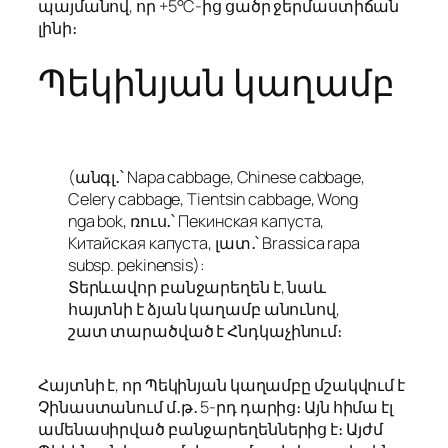
պայմանով, որ +5°C-ից ցածր ջերմաստիճան
լինի։
Պեկինյան կաղամբ
(անգլ․՝ Napa cabbage, Chinese cabbage,
Celery cabbage, Tientsin cabbage, Wong
nga bok, ռուս․՝ Пекинская капуста,
Китайская капуста, լատ․՝
Brassica rapa
subsp.
pekinensis
):
Տերևավոր բանջարեղեն է, նաև
հայտնի է ձյան կաղամբ անունով,
շատ տարածված է Հնդկաչինում։
Հայտնի է, որ Պեկինյան կաղամբը մշակվում է
Չինաստանում մ․թ․ 5-րդ դարից։ Այն հիմա էլ
ամենասիրված բանջարեղեններից է։ Այժմ