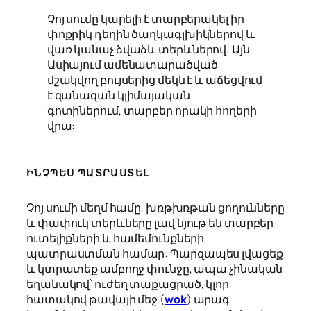
Չոյ սումը կարելի է տարբերակել իր
փոքրիկ դեղին ծաղկագլխիկներով և
վառ կանաչ ձվաձև տերևներով: Այն
Ասիայում ամենատարածված
մշակվող բույսերից մեկն է և աճեցվում
է զանազան կլիմայական
գոտիներում, տարբեր որակի հողերի
վրա:
ԻՆՉՊԵՍ ՊԱՏՐԱՍՏԵԼ
Չոյ սումի մեղմ համը, խռթխռթան ցողունները
և փափուկ տերևները լավ նյութ են տարբեր
ուտելիքների և համեմունքների
պատրաստման համար: Պարզապես լվացեք
և կտրատեք ամբողջ փունջը, ապա չինական
եղանակով՝ ուժեղ տաքացրած, կլոր
հատակով թավայի մեջ (
wok
) արագ