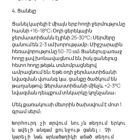
4. Ցանելը
Ցանել կարելի է միայն երբ հողի ջերմությունը
հասնի +16-18°C։ Օդի ցերեկային
ջերմաստիճանն էլ լինի 25-30°C։ Սերմերը
ցանում են 2-3 սմ խորությամբ։ Միջշարային
հեռավորությունը 50-70 սմ։ Ցանելուց առաջ
հողը լավ խոնավացնում են, իսկ ցանելուց
հետո հողը թեթև տմտմբացնելով
ամրացնում են։ Եթե օդի ջերմաստիճանի
նվազման վտանգ կա, ցանքը ծածկում են
թաղանթով։ Ջերմաստիճանի մինչև +2-3°C
նվազման դեպքում տնկարկը կոչնչանա։
Մեկ քառակուսի մետրին ծախսվում է մոտ 1
գրամ սերմ։
Խորհուրդ չի տրվում նույն տեղում երկու 
և ավելի անգամ քունջութ ցանել։ Չի 
կարելի նաև արևածաղիկի աճած տեղում 