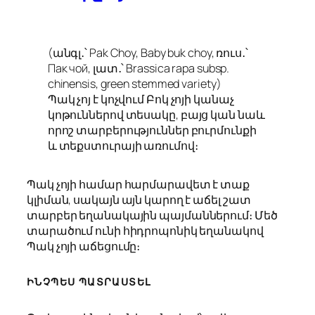
(անգլ․՝ Pak Choy, Baby buk choy, ռուս․՝
Пак чой, լատ․՝ Brassica rapa subsp.
chinensis, green stemmed variety)
Պակ չոյ է կոչվում Բոկ չոյի կանաչ
կոթուններով տեսակը, բայց կան նաև
որոշ տարբերություններ բուրմունքի
և տեքստուրայի առումով։
Պակ չոյի համար հարմարավետ է տաք
կլիման, սակայն այն կարող է աճել շատ
տարբեր եղանակային պայմաններում։ Մեծ
տարածում ունի հիդրոպոնիկ եղանակով
Պակ չոյի աճեցումը։
ԻՆՉՊԵՍ ՊԱՏՐԱՍՏԵԼ