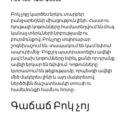
Բոկ չոյը կարծես երկու տարբեր
բանջարեղենի միացություն լինի։ Հաստ ու
հյութալի կոթունները համատեղվում են մուգ
կանաչ տերևների նրբությամբ ու
բուրմունքով։ Բոկ չոյը սովորաբար
շոգեխաշում են, տապակում են կամ եփում
ապուրի մեջ: Բոք չոյ պատրաստելիս ավելի
լավ է նախ կոթունները եփել, քանի որ դրանք
ավելի երկար են եփվում: Կոթունները
կտրատում են թեքությամբ, որպեսզի ավելի
մեծ մակերես լինի և այդ մակերեսով
ներծծվեն ճաշատեսակի սոուսի ու
համեմունքի համն ու հոտը։
Գաճաճ Բոկ չոյ