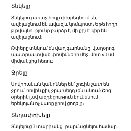
Տնկելը
Տնկելուց առաջ հողը փխրեցնում են,
ավելացնում են ավազ և կոմպոստ։ Եթե հողի
թթվայնությունը բարձր է, մի քիչ էլ կիր են
ավելացնում։
Թփերը տնկում են վաղ գարնանը, վաղօրոգ
պատրաստված փոսիկների մեջ, մոտ 40 սմ
միմյանցից հեռու։
Ջրելը
Սովորական կանոններ են՝ շոգին շատ են
ջրում, հովին քիչ, ջրախեղդ չեն անում։ Շոգ
օրերին լավ ազդեցություն է ունենում
երեկոյան ոչ սառը ջրով ցողելը։
Տեղափոխելը
Տնկելուց 3 տարի անց, թարմացնելու համար,