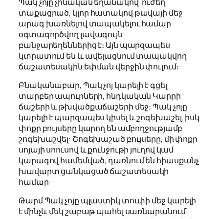
Պակ չոյը չինական եղանակով՝ ուժեղ
տաքացրած, կլոր հատակով թավայի մեջ
արագ խառնելով տապակելու համար
օգտագործվող լավագույն
բանջարեղեններից է։ Այն պարզապես
կտրատում են և ավելացնում տապակվող
ճաշատեսակին եփման վերջին փուլում։
Բնականաբար, Պակ չոյ կարելի է գցել
տարբեր ապուրների, հնդկական Կարրի
ճաշերի և թխվածքաճաշերի մեջ։ Պակ չոյը
կարելի է պարզապես կիսել և շոգեխաշել, իսկ
փոքր բույսերը կարող են ամբողջությամբ
շոգեխաշվել: Շոգեխաշած բույսերը, մի փոքր
սոյայի սոուսով և քունջութի յուղով կամ
կարագով համեմված, դառնում են հիասքանչ
խավարտ ցանկացած ճաշատեսակի
համար:
Թարմ Պակ չոյը պլաստիկ տուփի մեջ կարելի
է մինչև մեկ շաբաթ պահել սառնարանում՝