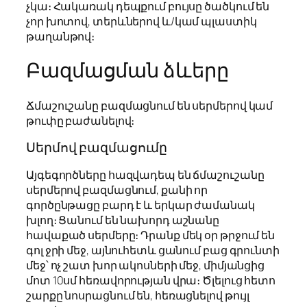
չկա։ Հակառակ դեպքում բույսը ծածկում են
չոր խոտով, տերևներով և/կամ պլաստիկ
թաղանթով։
Բազմացման ձևերը
Ճմաշուշանը բազմացնում են սերմերով կամ
թուփը բաժանելով։
Սերմով բազմացումը
Այգեգործները հազվադեպ են ճմաշուշանը
սերմերով բազմացնում, քանի որ
գործընթացը բարդ է և երկար ժամանակ
խլող։ Ցանում են նախորդ աշնանը
հավաքած սերմերը։ Դրանք մեկ օր թրջում են
գոլ ջրի մեջ, այնուհետև ցանում բաց գրունտի
մեջ՝ ոչ շատ խոր ակոսների մեջ, միմյանցից
մոտ 10սմ հեռավորության վրա։ Ծլելուց հետո
շարքը նոսրացնում են, հեռացնելով թույլ