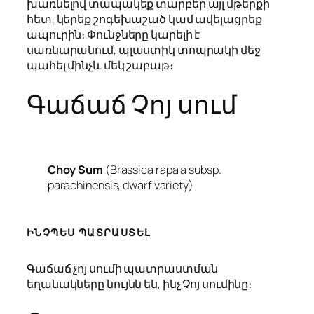
խառնելով տապակեք տարբեր այլ մթերքի
հետ, կերեք շոգեխաշած կամ ավելացրեք
ապուրին։ Փունջները կարելի է
սառնարանում, պլաստիկ տոպրակի մեջ
պահել մինչև մեկ շաբաթ։
Գաճաճ Չոյ սում
Choy Sum
(Brassica rapa a subsp.
parachinensis, dwarf variety)
ԻՆՉՊԵՍ ՊԱՏՐԱՍՏԵԼ
Գաճաճ չոյ սումի պատրաստման
եղանակները նույնն են, ինչ Չոյ սումինը։