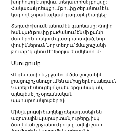
խորհուրդ է տրվում տեղափոխել բույսը։
Հակառակ դեպքում թուփը ծերանում է և
կարող է չորանալ կամ դադարել ծաղկել։
Տեղափոխումն անում են գարնանը։ Հողից
հանված թուփը բաժանում են մի քանի
մասերի և տնկում պատրաստված, նոր
փոսիկներում։ Նոր տեղում ճմաշուշանի
թուփը “կպնում է” 15օրյա ժամկետում։
Սնուցումը
Վեգետացիոն շրջանում ճմաշուշանին
լրացուցիչ սնուցում են ամիսը երկու անգամ։
Կարելի է սնուցել ինչպես օրգանական,
այնպես էլ ոչ օրգանական
պարարտանյութերով։
Մինչև բույսի ծաղկելը գերադասելի են
ազոտային պարարտանյութերը, իսկ
ծաղկման շրջանում բույսը ավելի շատ
ֆոսֆորի և կալիումի կարիք ունի։