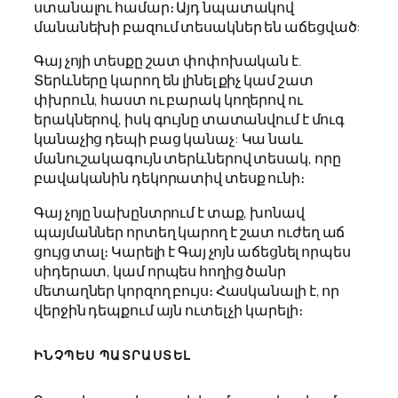
ստանալու համար։ Այդ նպատակով
մանանեխի բազում տեսակներ են աճեցված:
Գայ չոյի տեսքը շատ փոփոխական է.
Տերևները կարող են լինել քիչ կամ շատ
փխրուն, հաստ ու բարակ կողերով ու
երակներով, իսկ գույնը տատանվում է մուգ
կանաչից դեպի բաց կանաչ: Կա նաև
մանուշակագույն տերևներով տեսակ, որը
բավականին դեկորատիվ տեսք ունի։
Գայ չոյը նախընտրում է տաք, խոնավ
պայմաններ որտեղ կարող է շատ ուժեղ աճ
ցույց տալ։ Կարելի է Գայ չոյն աճեցնել որպես
սիդերատ, կամ որպես հողից ծանր
մետաղներ կորզող բույս։ Հասկանալի է, որ
վերջին դեպքում այն ուտել չի կարելի։
ԻՆՉՊԵՍ ՊԱՏՐԱՍՏԵԼ