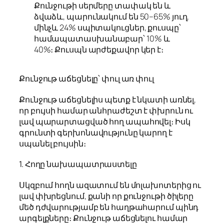
Քունջութի սերմերը տափակ են և
ձվաձև, պարունակում են 50–65% յուղ,
մինչև 24% սպիտակուցներ, քուսպը՝
համապատասխանաբար՝ 10% և
40%։ Քուսպն արժեքավոր կեր է։
Քունջութ աճեցնելը՝ փուլ առ փուլ
Քունջութ աճեցնելիս պետք է նկատի առնել,
որ բույսի համար անհրաժեշտ է փխրուն ու
լավ պարարտացված հող ապահովել։ Իսկ
գրունտի գերխոնավությունը կարող է
սպանել բույսին։
1. Հողը նախապատրաստելը
Սկզբում հողն ազատում են մոլախոտերից ու
լավ փխրեցնում, քանի որ քունջութի ծիլերը
մեծ դժվարությամբ են հաղթահարում պինդ
արգելքները։ Քունջութ աճեցնելու համար