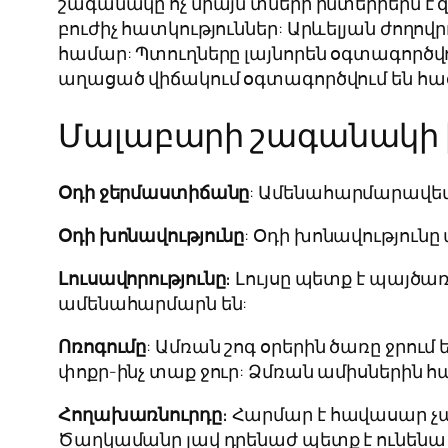
շագանակը ոչ միայն տների ինտերիերն է զ
բուժիչ հատկություններ: Արևելյան ժողո
համար: Պտուղները լայնորեն օգտագործվ
աղացած վիճակում օգտագործվում են հաց
Մալաբարի շագանակի 
Օդի ջերմաստիճանը
: Ամենահարմարավետը 
Օդի խոնավությունը
: Օդի խոնավությունը
Լուսավորությունը
։ Լույսը պետք է պայծ
ամենահարմարն են:
Ոռոգումը
: Ամռան շոգ օրերին ծառը ջրու
փոքր-ինչ տաք ջուր: Ձմռան ամիսներին հա
Հողախառնուրդը
։ Հարմար է հավասար 
Ծաղկամանը լավ դրենաժ պետք է ունենա