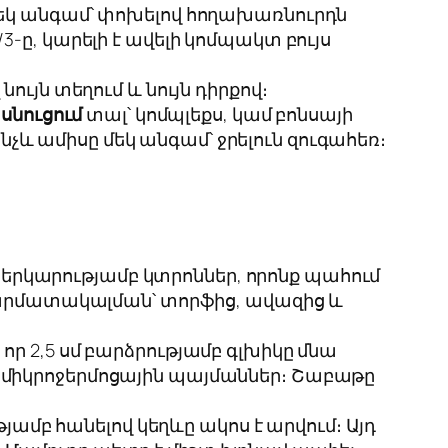
կ անգամ՝ փոխելով հողախառնուրդն
-ը, կարելի է ավելի կոմպակտ բույս
ւյն տեղում և նույն դիրքով։
 սնուցում
տալ՝ կոմպլեքս, կամ բոնսայի
 ամիսը մեկ անգամ՝ ջրելուն զուգահեռ։
երկարությամբ կտրոններ, որոնք պահում
են արմատակալման՝ տորֆից, ավազից և
որ 2,5 սմ բարձրությամբ գլխիկը մնա
վ միկրոջերմոցային պայմաններ։ Շաբաթը
ւթյամբ հանելով կեղևը ակոս է արվում։ Այդ