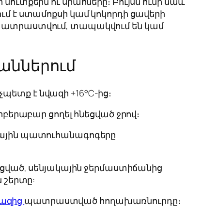
մուտքերն ու սրահները։ Բույսն ունի նաև
ում է ստամոքսի կամ կոկորդի ցավերի
ն պատրաստվում, տապակվում են կամ
աններում
չպետք է նվազի +16°C-ից։
արբերաբար ցողել հնեցված ջրով։
ավային պատուհանագոգերը
նեցված, սենյակային ջերմաստիճանից
 շերտը:
ազից
պատրաստված հողախառնուրդը։