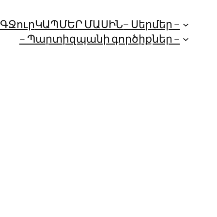
ՈԳ
Ջուր
ԿԱՊ
ՄԵՐ ՄԱՍԻՆ
– Սերմեր –
– Պարտիզպանի գործիքներ –