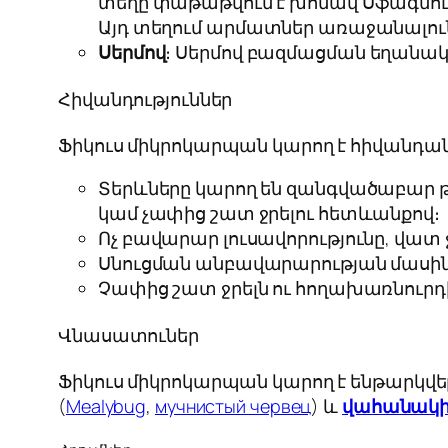
տեղը փաթաթվում է խոնավ Սֆագնում 
Այդ տեղում արմատներ առաջանալուն 
Սերմով
։ Սերմով բազմացման եղանակ
Հիվանդություններ
Ֆիկուս միկրոկարպան կարող է հիվանդ
Տերևները կարող են զանգվածաբար թ
կամ չափից շատ ջրելու հետևանքով։
Ոչ բավարար լուսավորությունը, վատ ջ
Սնուցման անբավարարության մասին կա
Չափից շատ ջրելն ու հողախառնուրդ
Վնասատուներ
Ֆիկուս միկրոկարպան կարող է ենթարկվե
(
Mealybug
,
мучнистый червец
) և
վահանակ