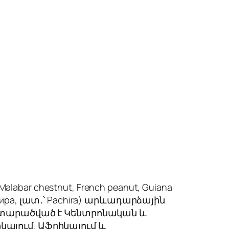
Malabar chestnut, French peanut, Guiana
хира, լատ․՝
Pachira
) արևադարձային
րը տարածված է Կենտրոնական և
այում, Աֆրիկայում և