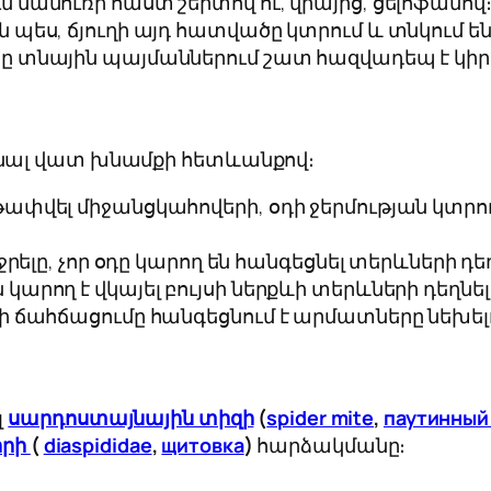
մամուռի հաստ շերտով ու, վրայից, ցելոֆանով
պես, ճյուղի այդ հատվածը կտրում և տնկում են 
ը տնային պայմաններում շատ հազվադեպ է կիր
անալ վատ խնամքի հետևանքով։
ափվել միջանցկահովերի, օդի ջերմության կտրո
րելը, չոր օդը կարող են հանգեցնել տերևների դեղ
րող է վկայել բույսի ներքևի տերևների դեղնել
ի ճահճացումը հանգեցնում է արմատները նեխել
լ
սարդոստայնային տիզի
(
spider mite
,
паутинный
իրի
(
diaspididae
,
щитовка
)
հարձակմանը։