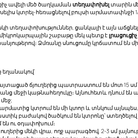
քիչ ավելի մեծ ծաղկաման
տեղափոխել
տարին մե
լիս կտրել-հեռացնելով բույսի արմատափնջի 1/3
 տեղափոխություններ, ցանկալի է այն աճցնել նո
ս միկրոկարպային շաբաթը մեկ պետք է
լրացուցիչ
թերով։ Ձմռանը սնուցումը կրճատում են մինչև
ք եղանակով՝
յտացած ճյուղերից պատրաստում են մոտ 15 սմ 
 դրանց մեջի կաթնահեղուկը։ Այնուհետև դնում 
մեջ;
 արմատից կտրում են մի կտոր և տնկում այնպես, 
աստիկ բաժակով ծածկում են կտրոնը՝ ստեղծելո
 են ու օդափոխում։
յուղերից մեկի վրա, ողջ պարագծով, 2-3 սմ լայնո