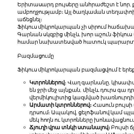
Երիտասարդ բույսերը անհրաժեշտ է նոր, 
ամբողջությամբ։ Այլ ծաղկաման տեղափոխե
աճեցնել։
Ֆիկուս միկրոկարպան չի սիրում հաճախակի
Գարնան սկզբից մինչև խոր աշուն ֆիկու
համար նախատեսված հատուկ պարարտանյու
Բազմացումը
Ֆիկուս միկրոկարպան բազմացվում է երե
Կտրոններով
։ Վաղ գարնանը, կիսափա
են ջրի մեջ այնքան, մինչև դուրս գա
վերմիկուլիտից կազմված խառնուրդի 
Արմատի կտրոններով։
Հասուն բույսի
դրսում։ Ապակով, ցելոֆանով կամ պլ
մեկ հողն ու կտրոնները խոնավացնում
Ճյուղի վրա տնկի ստանալով։
Բույսի ճ