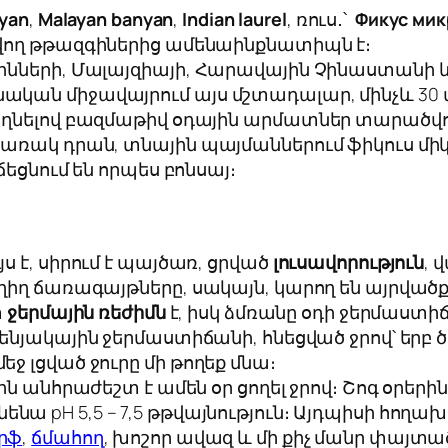
yan
,
Malayan banyan
,
Indian laurel
, ռուս․՝
Ф
икус мик
վող թթազգիներից ամենաինքնատիպն է։
ինների, Մալայզիայի, Հարավային Չինաստանի և
ական միջավայրում այս մշտադալար, մինչև 30
ողնելով բազմաթիվ օդային արմատներ տարածվու
կառակ դրան, տնային պայմաններում ֆիկուս մ
եցնում են որպես բոնսայ։
 է, սիրում է պայծառ, ցրված
լուսավորություն
, 
ւղիղ ճառագայթները, սակայն, կարող են այրված
տ
ջերմային ռեժիմն
է, իսկ ձմռանը օդի ջերմաստիճ
ենյակային ջերմաստիճանի, հնեցված ջրով՝ երբ
ջ լցված ջուրը մի թողեք մնա։
ին անհրաժեշտ է ամեն օր ցողել ջրով։ Շոգ օրերին
նենա рН 5,5 – 7,5 թթվայնություն։ Այդպիսի հո
րֆ
,
ճմահող
, խոշոր ավազ և մի քիչ մանր փայտա