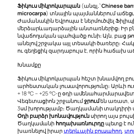
Ֆիկուս միկրոկարպան
(անգլ․՝
Chinese ban
microcarpa
) տնային պայմաններում աճեց
Ժամանակին Եվրոպա է ներմուծվել Ֆիլիպ
մերձարևադարձային անտառներից։ Իր բն
նվաճողական պահվածք ունի։ Այն, բաց թ
անելով շրջակա այլ տեսակի ծառերը։ Հա
ու գեղեցիկ զարդաբույս է, որին հաճախ աճ
Խնամքը
Ֆիկուս միկրոկարպան հեշտ խնամվող բույս
արհեստական լուսավորությունը։ Արևի ո
+ 18 °С – +25 °С-ը օդի ամենահարմարավե
Վեգետացիոն շրջանում
ջրում
են առատ, ս
3սմ խորությամբ։ Ծաղկամանի տակդիրի մե
Օդի բարձր խոնավություն
սիրող այս բույս
Ծաղկամանի
հողախառնուրդը
պետք է ու
խառնելով իրար
տերևային բուսահող
,
տո