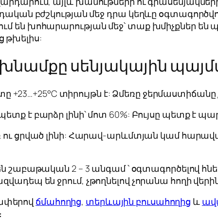
արդարում, այլև խանութների ու գրասենյակների 
վրդական բժշկության մեջ դրա կեղևը օգտագործվ
ում են խոհարարության մեջ՝ տաք խմիչքներ ե
 թխելիս:
խնամքը սենյակային պայմ
+23…+25°C ​​տիրույթն է: Ձմեռը ջերմաստիճանը 
 պետք է բարձր լինի՝ մոտ 60%: Բույսը պետք է պ
առ ու ցրված լինի: Հարավ-արևմտյան կամ հար
մ են շաբաթական 2 – 3 անգամ ՝ օգտագործելով հ
զվադեպ են ջրում, չթողնելով չորանա հողի վերին
չափերով
ճմահողից
,
տերևային բուսահողից
և
ավ
։