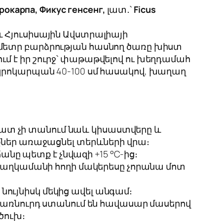
рокарпа, Фикус генсенг,
լատ․՝
Ficus
 Հյուսիսային Ավստրալիայի
 մետր բարձրության հասնող ծառը խիստ
մ է իր շուրջ՝ փաթաթվելով ու խեղդամահ
իկրոկարպան 40-100 սմ հասակով, խաղաղ
վատ չի տանում նաև կիսաստվերը և
քներ առաջացնել տերևների վրա։
անը պետք է չնվազի +15 °С-ից։
 ծաղկամանի հողի մակերեսը չորանա մոտ
 նույնիսկ մեկից ավել անգամ։
ղախառնուրդ ստանում են հավասար մասերով
ծուխ։