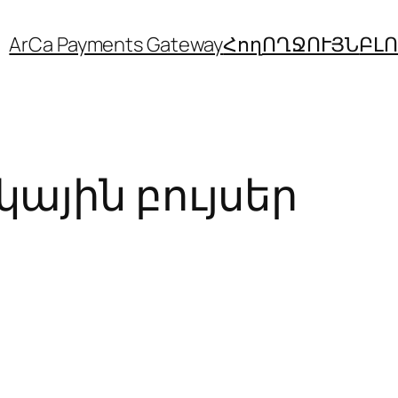
ArCa Payments Gateway
Հող
ՈՂՋՈՒՅՆ
ԲԼ
կային բույսեր