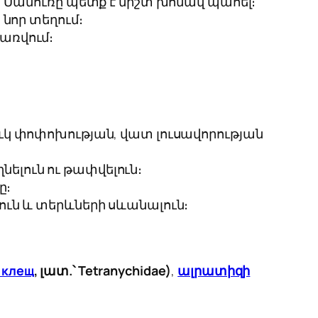
։ Մամուռը պետք է միշտ խոնավ պահել։
նոր տեղում։
առվում։
ւկ փոփոխության, վատ լուսավորության
նելուն ու թափվելուն։
ը։
ուն և տերևների սևանալուն։
 клещ
, լատ.՝ Tetranychidae)
,
ալրատիզի