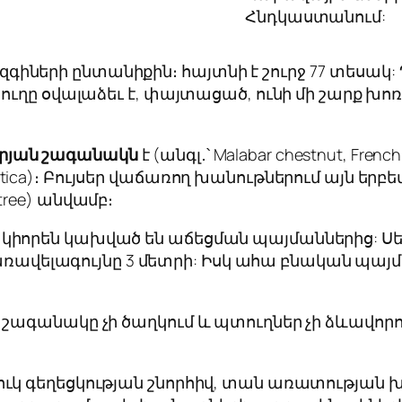
Հնդկաստանում:
ների ընտանիքին։ հայտնի է շուրջ 77 տեսակ:
ուղը օվալաձեւ է, փայտացած, ունի մի շարք խո
րյան շագանակն
է (անգլ․՝ Malabar chestnut, French
tica
)։ Բույսեր վաճառող խանութներում այն երբ
 tree) անվամբ։
որեն կախված են աճեցման պայմաններից: Սենյ
 առավելագույնը 3 մետրի: Իսկ ահա բնական պայմ
շագանակը չի ծաղկում և պտուղներ չի ձևավորո
ւկ գեղեցկության շնորհիվ, տան առատության