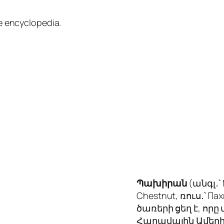
e encyclopedia.
Պախիրան
(անգլ․՝ 
Chestnut, ռուս․՝ Па
ծառերի ցեղ է, ո
Հարավային Ամերիկ