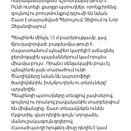
հարավամերիկյան մշտադալար թուփ է:
Ունի ուտելի, քաղցր պտուղներ, որոնք իրենց
գույնով ու բոուրմունքով դդումի են նման:
Շատ է տարածված Պերույում, Չիլիում ու Նոր
Զելանդիայում:
Պեպինոն մինչև 1,5 մ բարձրությամբ, լավ
ճյուղավորված, բազմամյա թուփ է:
Հայաստանում պեպինո կարելի է աճացնել
ջերմոցային պայմաններում կամ որպես
միամյա բույս: Որպես սենյակային բույս էլ
պեպինոն լայն տարածում ունի:
Ծաղիկները նման են կարտոֆիլի
ծաղիկներին, իսկ ճյուղերն ու տերևները՝
պղպեղին:
Պեպինոյի պտուղները տեսքով, չափսերով,
գույնով ու որակով բավականին տարբերվում
են միմյանցից: Շատ տեսակներն ունեն
էկզոտիկ, վառ դեղին գույն՝ սղոցաձև
մանուշակագույն զոլերով:
Հասած պտղի հյութեղ միսը դեղին է կամ