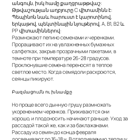
անգույն, իսկ համը քաղցրաթթվաշ:
Թթվաշության աղբյուրը C վիտամինն է:
Պեպինոն նաև հարուստ է կարոտինով,
երկաթով, պեկտինային նյութերով, А, В1, В2 և
РР վիտամիններով:
Размножают пепино семенами и черенками.
Проращивают их на увлажненных бумажных
салфетках, закрыв прозрачными пакетами, в
темноте при температуре 26-28 градусов.
Проклюнувшие семена переносят в теплое
светлое место. Когда семядоли раскроются,
сеянцы пикируют.
Բազմացումն ու խնամքը
Но проще всего дынную грушу размножать
укоренением черенков. Приживаются они
хорошо, и плодоносить начинают раньше. Уход за
рассадой такой же, как и за баклажанами.
Рассаду из семян до конца февраля
досвечивают по 16-18 ч. В отапливаемую теплицу