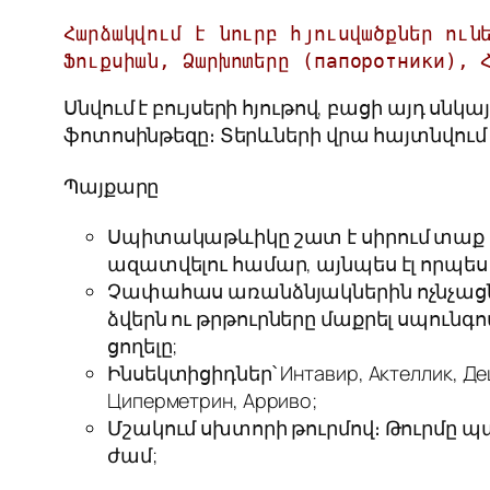
Հարձակվում է նուրբ հյուսվածքներ ունե
Ֆուքսիան, Ձարխոտերը (папоротники), 
Սնվում է բույսերի հյութով, բացի այդ սնկ
ֆոտոսինթեզը։ Տերևների վրա հայտնվում ե
Պայքարը
Սպիտակաթևիկը շատ է սիրում տաք ու
ազատվելու համար, այնպես էլ որպե
Չափահաս առանձնյակներին ոչնչացն
ձվերն ու թրթուրները մաքրել սպուն
ցողելը;
Ինսեկտիցիդներ՝ Интавир, Актеллик, 
Циперметрин, Арриво;
Մշակում սխտորի թուրմով։ Թուրմը պա
ժամ;