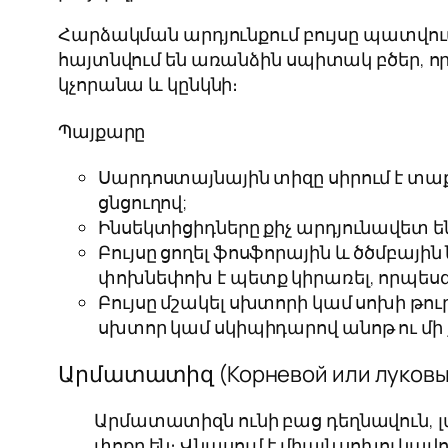
Հարձակման արդյունքում բույսը պատվում 
հայտնվում են առանձին սպիտակ բծեր, որ
կչորանա և կընկնի։
Պայքարը
Սարդոստայնային տիզը սիրում է տաք ո
ցնցուղով;
Ինսեկտիցիդները քիչ արդյունավետ են։
Բույսը ցողել ֆոսֆորային և ծծմբային 
փոխնեփոխ է պետք կիրառել, որպեսզ
Բույսը մշակել սխտորի կամ սոխի թու
սխտոր կամ սկիպիդարով անոթ ու մի 
Արմատատիզ (Корневой или луковы
Արմատատիզն ունի բաց դեղնավուն, լայ
փոքր են։ Վնասում է միայն սոխուկավո