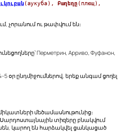
ուկուբան
(аукуба), 
Բաղեղը
(плющ), 
ւմ, չորանում ու թափվում են։
եցողները՝ Перметрин, Арриво, Фуфанон,
4-5 օր ընդմիջումներով, երեք անգամ ցողել
իմիկատների մեծամասնութունից։
։ Սարդոստայնային տիզերը բնակվում
ւնեն, կարող են հարձակվել ցանկացած