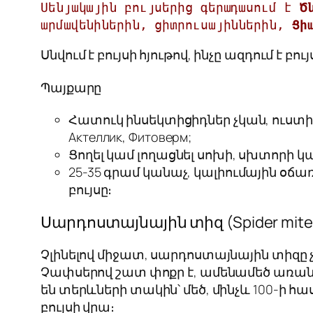
Սենյակային բույսերից գերադասում է 
Ծ
արմավենիներին, ցիտրուսայիններին, 
Ցի
Սնվում է բույսի հյութով, ինչը ազդում է բ
Պայքարը
Հատուկ ինսեկտիցիդներ չկան, ուստի օ
Актеллик, Фитоверм;
Ցողել կամ լողացնել սոխի, սխտորի կ
25-35 գրամ կանաչ, կալիումային օճառի
բույսը։
Սարդոստայնային տիզ (Spider mite,
Չլինելով միջատ, սարդոստայնային տիզը
Չափսերով շատ փոքր է, ամենամեծ առանձն
են տերևների տակին՝ մեծ, մինչև 100-ի 
բույսի վրա։