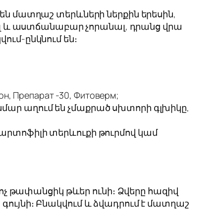
 են մատղաշ տերևների ներքին երեսին,
վել և աստճանաբար չորանալ, դրանց վրա
ում-ընկնում են։
н, Препарат -30, Фитоверм;
ամար աղում են չմաքրած սխտորի գլխիկը,
 կարտոֆիլի տերևուքի թուրմով կամ
չ թափանցիկ թևեր ունի։ Ձվերը հազիվ
 գույնի։ Բնակվում և ձվադրում է մատղաշ