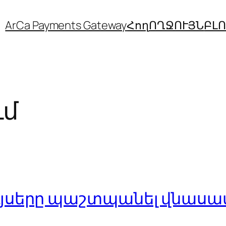
ArCa Payments Gateway
Հող
ՈՂՋՈՒՅՆ
ԲԼ
ւմ
ույսերը պաշտպանել վնասա