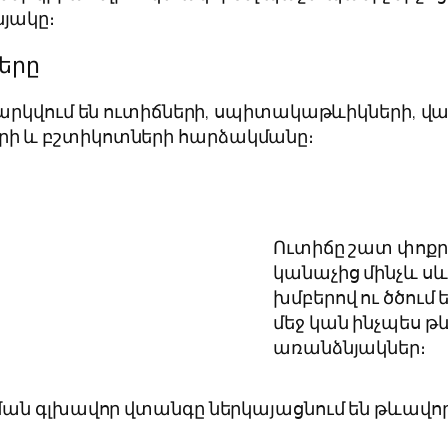
նյակը։
երը
թարկվում են ուտիճների, սպիտակաթևիկների, վ
ի և բշտիկոտների հարձակմանը։
Ուտիճը շատ փոքր 
կանաչից մինչև սև,
խմբերով ու ծծում 
մեջ կան ինչպես թ
առանձնյակներ։
ն գլխավոր վտանգը ներկայացնում են թևավոր էգե