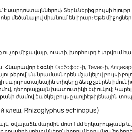
է սարդոստայններով։ Տերևներից բույսի հյութը
ոնք մեծանալով միանում են իրար։ Եթե միջոցնե
ւ չոր միջավայր, ուստի, խորհուրդ է տրվում հա
 Հնարավոր է օգնի Карбофос-ի, Темик-ի, Алдикар
նյութերով՝ մանրամասնորեն մշակելով բույսի բոլ
ի սարդոստայնային տիզերը ձեռք չբերեն իմու
րմով, դեղորայքայն խատուտիկի եփուկով; Կարելի 
քանի ժամով ծածկել բույսը պոլիէթիլենային տո
й клещ,
Rhizoglyphus echinopus
)
ն, օվալաձև մարմին մոտ 1 մմ երկարությամբ և չ
ր բույսերի սոխուկները՝ փորում է դրանց մեջ հո