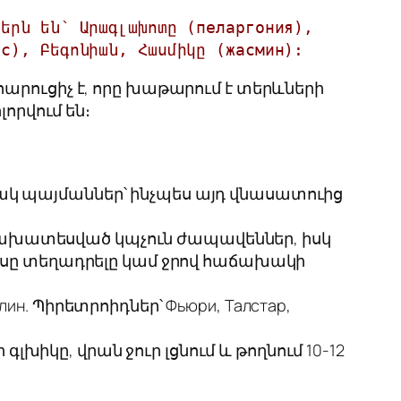
երն են՝ Արագլախոտը (пеларгония), 
ус), Բեգոնիան, Հասմիկը (жасмин):
) հարուցիչ է, որը խաթարում է տերևների
որվում են։
ռակ պայմաններ՝ ինչպես այդ վնասատուից
նախատեսված կպչուն ժապավեններ, իսկ
ույսը տեղադրելը կամ ջրով հաճախակի
ин. Պիրետրոիդներ՝ Фьюри, Талстар,
իկը, վրան ջուր լցնում և թողնում 10-12