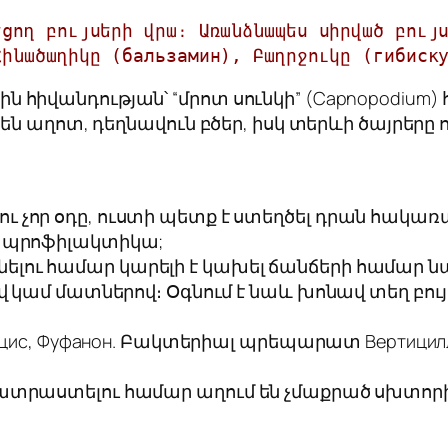
ցող բույսերի վրա։ Առանձնապես սիրված բույս
Հինածաղիկը (бальзамин), Բաղրջուկը (гибиск
ային հիվանդության՝ “մրոտ սունկի” (Capnopodium
ն աղոտ, դեղնավուն բծեր, իսկ տերևի ծայրերը ոլ
 չոր օդը, ուստի պետք է ստեղծել դրան հակա
ս պրոֆիլակտիկա;
ելու համար կարելի է կախել ճանճերի համար 
գով կամ մատներով։ Օգնում է նաև խոնավ տեղ բ
Децис, Фуфанон. Բակտերիալ պրեպարատ Вертицилл
տրաստելու համար աղում են չմաքրած սխտորի գլխ