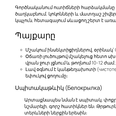
Գործնականում ուտիճների հարձակմանը են
ծաղկաբնում, կոկոնների և մատղաշ շիվեր
կպչուն, հետագայում սևացող շերտ է առա
Պայքարը
Մշակում ինսեկտիցիդներով, օրինակ՝ Стре
Օճառի լուծույթով մշակելուց հետո 
վրան ջուր լցնում և թողնում 10-12 ժամ;
Լավ օգնում է կանթեղախոտի (чистоте
եփուկով ցողումը։
Սպիտակաթևիկ (Белокрылка)
Արտաքնապես նման է սպիտակ, փոքրիկ
նշմարելի, գորշ հատիկներ են։ Թրթուր
տերևների ներքին երեսին։