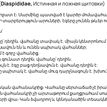
(
Diaspididae,
Истинная и ложная щитовки)
իջատ է։ Մարմինը պատված է կարծր մոմավահանո
արբերություն արուների, էգերը չունեն թևեր ո
՝
գը՝ դեղին, վահանը տափակ է, միայն կենտրոնում 
դեղնավուն են և ունեն սպիտակ վահաններ;
 է գորշ վահանից;
ը գունատ դեղին, վահանը՝ դեղին;
յն է, էգը բաց դեղնավուն է, վահանը դեղին է;
 էգը սպիտակ է, վահանը մուգ դարչնագույն է, խ
ական վահանակրից։ Վահանը սերտաճած չէ իրանի
ան վահանակրի չի արտաթորում քաղցրահամ սոսի
վերի վրա։ Կան ձվադրող և կենդանածին տեսակն