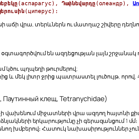
նեբեկ
ը
(аспарагус), 
Դափնեվարդը
(олеандр), 
Ա
պերուսին
(циперус):
ույսի աճի վրա, տերևներն ու մատղաշ շիվերը դեղնո
գտագործվում են ազդեցության լայն շրջանակ ուն
ամ կծու պղպեղի թուրմերով;
ց և մեկ լիտր ջրից պատրաստել լուծույթ, որով, 
 Паутинный клещ,
Tetranychidae
)
 չի վախենում միջատների վրա ազդող հայտնի ք
յակների երկարությունը չի գերազանցում 1 մմ
հասնող խմբերով։ Հատուկ նախասիրություններ չո