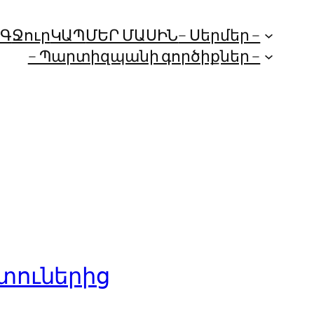
ՈԳ
Ջուր
ԿԱՊ
ՄԵՐ ՄԱՍԻՆ
– Սերմեր –
– Պարտիզպանի գործիքներ –
տուներից