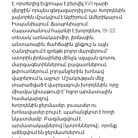
է, որտեղից Եվրոպա է բերվել XVII դարի
վերջին՝ որպես գեղազարդիչ բույս: Խորդենին
լայնորեն մշակվում է Ալժիրում, Ամերիկայում,
Իսպանիայում, Ճապոնիայում:
Հայաստանում հայտնի է խորդենու 19–22
տեսակ՝ արնակարմիր, լեռնային,
անտառային, ճահճային, քնքուշ և այլն:
Հանդիպում է գրեթե բոլոր մարզերում՝
ստորին լեռնայինից մինչև ալպյան գոտու
մարգագետիններում, բացատներում,
թփուտներում, չոր լանջերին, խոնավ
վայրերում և այլուր: Մշակության մեջ
տարածված է վարդագույն խորդենին, որը
միամյա կիսաթուփ է՝ հզոր արմատային
համակարգով:
Խորդենին ջերմասեր, լուսասեր ու
խոնավասեր բույս է, պահանջկոտ է հողի
նկատմամբ: Բազմացվում է
արմատակալներով (կտրոններով), որոնք
աճեցվում են ջերմատներում: