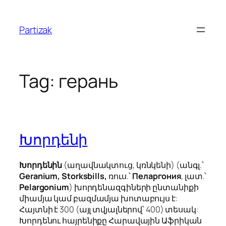
Skip
to
Partizak
content
Tag:
герань
Խորդենի
Խորդենին
(աղավնակտուց, կռնկենի) (անգլ.՝
G
eranium, Storksbills,
ռուս.՝
Пеларгония
,
լատ.՝
Pelargonium
) խորդենազգիների ընտանիքի
միամյա կամ բազմամյա խոտաբույս է:
Հայտնի է 300 (այլ տվյալներով՝ 400) տեսակ:
Խորդենու հայրենիքը Հարավային Աֆրիկան