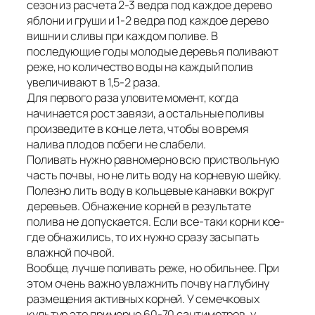
сезон из расчета 2-3 ведра под каждое дерево
яблони и груши и 1-2 ведра под каждое дерево
вишни и сливы при каждом поливе. В
последующие годы молодые деревья поливают
реже, но количество воды на каждый полив
увеличивают в 1,5-2 раза.
Для первого раза уловите момент, когда
начинается рост завязи, а остальные поливы
произведите в конце лета, чтобы во время
налива плодов побеги не слабели.
Поливать нужно равномерно всю пpиствольную
часть почвы, но не лить воду на корневую шейку.
Полезно лить воду в кольцевые канавки вокруг
деревьев. Обнажение корней в результате
полива не допускается. Если все-таки корни кое-
где обнажились, то их нужно сразу засыпать
влажной почвой.
Вообще, лучше поливать реже, но обильнее. При
этом очень важно увлажнить почву на глубину
размещения активных корней. У семечковых
культур это примерно 60-70 сантиметров, у