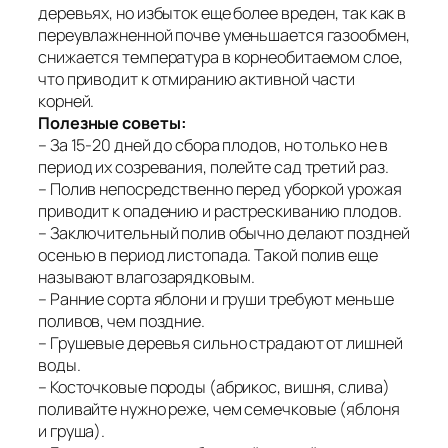
деревьях, но избыток еще более вреден, так как в
переувлажненной почве уменьшается газообмен,
снижается температура в корнеобитаемом слое,
что приводит к отмиранию активной части
корней.
Полезные советы:
– За 15-20 дней до сбора плодов, но только не в
период их созревания, полейте сад третий раз.
– Полив непосредственно перед уборкой урожая
приводит к опадению и растрескиванию плодов.
– Заключительный полив обычно делают поздней
осенью в период листопада. Такой полив еще
называют влагозарядковым.
– Ранние сорта яблони и груши требуют меньше
поливов, чем поздние.
– Грушевые деревья сильно страдают от лишней
воды.
– Косточковые породы (абрикос, вишня, слива)
поливайте нужно реже, чем семечковые (яблоня
и груша).