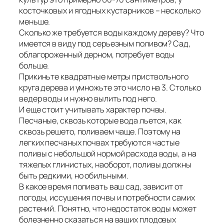
косточковых и ягодных кустарников – несколько
меньше.
Сколько же требуется воды каждому дереву? Что
имеется в виду под серьезным поливом? Сад,
облагороженный дерном, потребует воды
больше.
Прикиньте квадратные метры приствольного
круга дерева и умножьте это число на 3. Столько
ведер воды и нужно вылить под него.
И еще стоит учитывать характер почвы.
Песчаные, сквозь которые вода льется, как
сквозь решето, поливаем чаще. Поэтому на
легких песчаных почвах требуются частые
поливы с небольшой нормой расхода воды, а на
тяжелых глинистых, наоборот, поливы должны
быть редкими, но обильными.
В какое время поливать ваш сад, зависит от
погоды, иссушения почвы и потребности самих
растений. Понятно, что недостаток воды может
болезненно сказаться на ваших плодовых