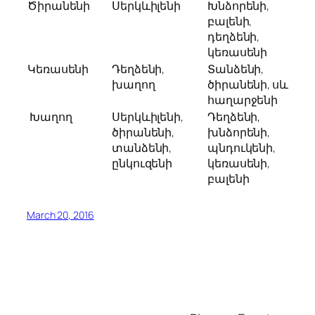
Ծիրանենի
Սերկևիլենի
Խնձորենի,
բալենի,
դեղձենի,
կեռասենի
Կեռասենի
Դեղձենի,
Տանձենի,
խաղող
ծիրանենի, սև
հաղարջենի
Խաղող
Սերկևիլենի,
Դեղձենի,
ծիրանենի,
խնձորենի,
տանձենի,
պնդուկենի,
ընկուզենի
կեռասենի,
բալենի
March 20, 2016