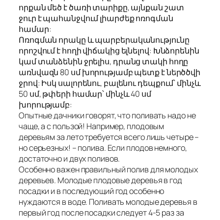
որքան մեծ է ծառի տարիքը, այնքան շատ
ջուր է պահանջվում լիարժեք ոռոգման
համար:
Ոռոգման որակը և պարբերականությունը
որոշվում է հողի վիճակից ելնելով: Խնձորենին
կամ տանձենին ջրելիս, դրանց տակի հողը
առնվազն 80 սմ խորությամբ պետք է ներծծվի
ջրով: Իսկ սալորենու, բալենու դեպքում՝ մինչև
50 սմ, թփերի համար՝ մինչև 40 սմ
խորությամբ:
Опытные дачники говорят, что поливать надо не
чаще, а с пользой! Например, плодовым
деревьям за лето требуется всего лишь четыре –
но серьезных! – полива. Если плодов немного,
достаточно и двух поливов.
Особенно важен правильный полив для молодых
деревьев. Молодые плодовые деревья в год
посадки и в последующий год особенно
нуждаются в воде. Поливать молодые деревья в
первый год после посадки следует 4-5 раз за