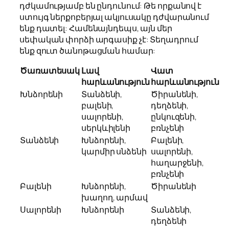
դժկամությամբ են ընդունում: Թե որքանով է
ստույգ ներքոբերյալ ակյուսակը դժվարանում
ենք դատել: Համենայնդեպս, այն մեր
սեփական փորձի արգասիք չէ: Տեղադրում
ենք զուտ ծանոթացման համար:
Ծառատեսակ
Լավ
Վատ
հարևանություն
հարևանություն
Խնձորենի
Տանձենի,
Ծիրանենի,
բալենի,
դեղձենի,
սալորենի,
ընկուզենի,
սերկևիլենի
բռնչենի
Տանձենի
Խնձորենի,
Բալենի,
կարմիր սնձենի
սալորենի,
հաղարջենի,
բռնչենի
Բալենի
Խնձորենի,
Ծիրանենի
խաղող, արմավ
Սալորենի
Խնձորենի
Տանձենի,
դեղձենի