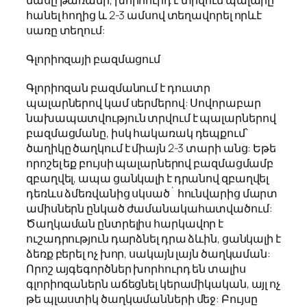
մասը թառամի, խորհուրդ է տրվում պալարը
հանել հողից և 2-3 ամսով տեղավորել որևէ
սառը տեղում:
Գլորիոզայի բազմացում
Գլորիոզան բազմանում է դուստր
պալարներով կամ սերմերով: Սովորաբար
նախապատվություն տրվում է պալարներով
բազմացմանը, իսկ հակառակ դեպքում՝
ծաղիկը ծաղկում է միայն 2-3 տարի անց: Եթե
որոշել եք բույսի պալարներով բազմացմամբ
զբաղվել, ապա ցանկալի է դրանով զբաղվել
դեռևս ձմեռվանից սկսած` հունվարից մարտ
ամիսներն ընկած ժամանակահատվածում:
Ծաղկաման ընտրելիս հարկավոր է
ուշադրություն դարձնել դրա ձևին, ցանկալի է
ձեռք բերել ոչ խոր, սակայն լայն ծաղկաման:
Որոշ այգեգործներ խորհուրդ են տալիս
գլորիոզաներն աճեցնել կերամիկական, այլ ոչ
թե պլաստիկ ծաղկամանների մեջ: Բույսը