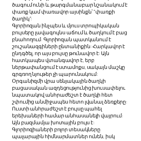
ծագում ունի և թարգմանաբար նշանակում է
փառք կամ փառավոր այսինքն՝ “փառքի
ծաղիկ”:
Գլորիոզան ինչպես և մյուս տրոպիկական
բույսերը լավագույնս աճում և ծաղկում է բաց
բնահողում: Գլորիոզան պատկանում է
շուշանազգիների ընտանիքին: Հարկավոր է
ընդգծել, որ այս բույսը թունավոր է: Այն
հատկապես վտանգավոր է, երբ
ներթափանցում է ստամոքս, սակայն մաշկը
գրգռող նյութեր չի պարունակում:
Օրգանիզմի վրա սենյակային ծաղկի
բացասական ազդեցությունից խուսափելու
նպատակով անհրաժեշտ է ծաղկի հետ
շփումից անմիջապես հետո լվանալ ձեռքերը:
Ուստի անհրաժեշտ է բույսը պահել
երեխաների համար անհասանելի վայրում:
Այն բազմամյա խոտային բույս է:
Գլորիոզիաների բոլոր տեսակները
պալարային հիմնարմատներ ունեն, իսկ