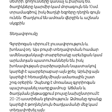
մետրի, ցողունները կանաչ և բարակ են,
ծաղիկները կարմիր կամ մորագույն են 10սմ.
տրամագծով, իսկ ծաղկի եզրերը դեղին գույն
ունեն: Ծաղկում են ամռան վերջին և աշնան
սկզբին:
Տեղավորումը
Գլորիոզան սիրում է լուսավորություն և
խոնավ օդ: Այս բույսի տեղավորման համար
ամենացանկալի տարբերակը արևելյան կամ
արևմտյան պատուհաններն են, իսկ
խոնավության բարձրացման նպատակով
կարելի է պարբերաբար այն ջրել: Արևից այն
կարելի է հեռացնել միայն ամառային շատ
շոգ օրերին: Չպետք է մոռանալ գլորիոզան
պաշտպանել սառը քամուց: Աճման և
ծաղկման ընթացքում բույսը նախընտրում է
20-25 աստիճան ջերմություն: Ձմռանը դրանք
կարելի է թողնել նույն ծաղկամանի մեջ կամ
տեղափոխել այն: