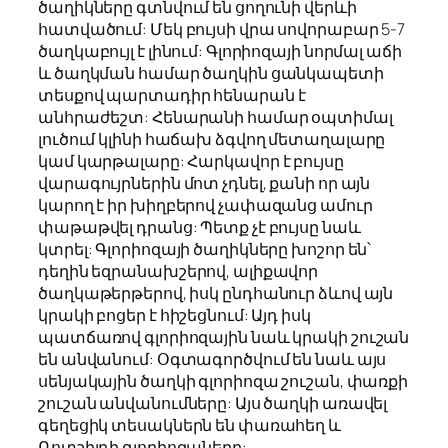
ծաղիկները գտնվում են ցողունի վերևի
հատվածում: Մեկ բույսի վրա սովորաբար 5-7
ծաղկաբույլ է լինում: Գլորիոզայի նորմալ աճի
և ծաղկման համար ծաղկին ցանկապետի
տեսքով պարտադիր հենարան է
անհրաժեշտ: Հենարանի համար օպտիմալ
լուծում կլինի հաճախ ձգվող մետաղալարը
կամ կարթալարը: Հարկավոր է բույսը
վարագույրներին մոտ չդնել, քանի որ այն
կարող է իր խիղբերով չափազանց ամուր
փաթաթվել դրանց: Պետք չէ բույսը նաև
կտրել: Գլորիոզայի ծաղիկները խոշոր են՝
դեղին եզրանախշերով, ալիքավոր
ծաղկաթերթերով, իսկ ընդհանուր ձևով այն
կրակի բոցեր է հիշեցնում: Այդ իսկ
պատճառով գլորիոզային նաև կրակի շուշան
են անվանում: Օգտագործվում են նաև այս
սենյակային ծաղկի գլորիոզա շուշան, փառքի
շուշան անվանումները: Այս ծաղկի առավել
գեղեցիկ տեսակներն են փառահեղ և
Ռոտշիլդի գլորիոզաները: