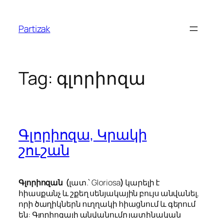
Skip
to
Partizak
content
Tag:
գլորիոզա
Գլորիոզա, Կրակի
շուշան
Գլորիոզան (
լատ.՝
Gloriosa
)
կարելի է
հիասքանչ և շքեղ սենյակային բույս անվանել,
որի ծաղիկներն ուղղակի հիացնում և գերում
են: Գլորիոզայի անվանումը լատինական