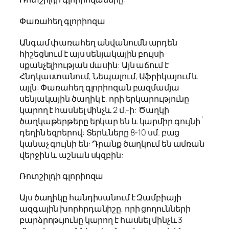
Փառահեղ գլորիոզա
Անգամ փառահեղ անվանումն արդեն
հիշեցնում է այս սենյակային բույսի
սքանչելիության մասին: Այն աճում է
Հնդկաստանում, Նեպալում, Աֆրիկայում և
այլն: Փառահեղ գլորիոզան բազմամյա
սենյակային ծաղիկ է, որի երկարությունը
կարող է հասնել մինչև 2 մ.-ի: Ծաղկի
ծաղկաթերթերը երկար են և կարմիր գույնի`
դեղին եզրերով: Տերևները 8-10 սմ. բաց
կանաչ գույնի են: Դրանք ծաղկում են ամռան
վերջին և աշնան սկզբին:
Ռոտշիլդի գլորիոզա
Այս ծաղիկը հանդիսանում է Զամբիայի
ազգային խորհրդանիշը, որի ցողունների
բարձրոթւյունը կարող է հասնել մինչև 3