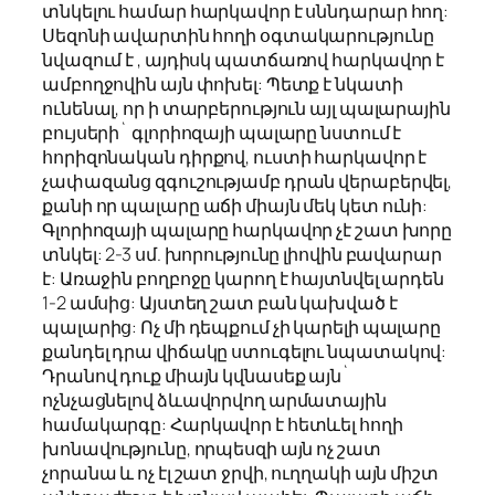
տնկելու համար հարկավոր է սննդարար հող:
Սեզոնի ավարտին հողի օգտակարությունը
նվազում է , այդիսկ պատճառով հարկավոր է
ամբողջովին այն փոխել: Պետք է նկատի
ունենալ, որ ի տարբերություն այլ պալարային
բույսերի` գլորիոզայի պալարը նստում է
հորիզոնական դիրքով, ուստի հարկավոր է
չափազանց զգուշությամբ դրան վերաբերվել,
քանի որ պալարը աճի միայն մեկ կետ ունի:
Գլորիոզայի պալարը հարկավոր չէ շատ խորը
տնկել: 2-3 սմ. խորությունը լիովին բավարար
է: Առաջին բողբոջը կարող է հայտնվել արդեն
1-2 ամսից: Այստեղ շատ բան կախված է
պալարից: Ոչ մի դեպքում չի կարելի պալարը
քանդել դրա վիճակը ստուգելու նպատակով:
Դրանով դուք միայն կվնասեք այն`
ոչնչացնելով ձևավորվող արմատային
համակարգը: Հարկավոր է հետևել հողի
խոնավությունը, որպեսզի այն ոչ շատ
չորանա և ոչ էլ շատ ջրվի, ուղղակի այն միշտ