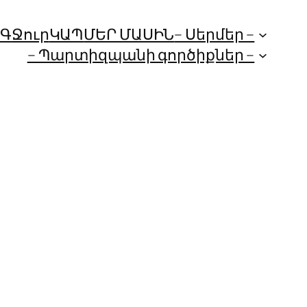
ՈԳ
Ջուր
ԿԱՊ
ՄԵՐ ՄԱՍԻՆ
– Սերմեր –
– Պարտիզպանի գործիքներ –