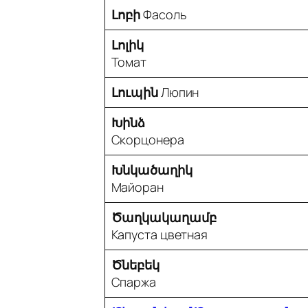
Լոբի
Фасоль
Լոլիկ
Томат
Լուպին
Люпин
Խինձ
Скорцонера
Խնկածաղիկ
Майоран
Ծաղկակաղամբ
Капуста цветная
Ծնեբեկ
Спаржа