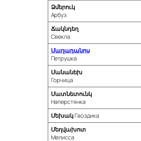
Ձմերուկ
Арбуз
Ճակնդեղ
Свекла
Մաղադանոս
Петрушка
Մանանեխ
Горчица
Մատնետունկ
Наперстянка
Մեխակ
Гвоздика
Մեղվախոտ
Мелисса