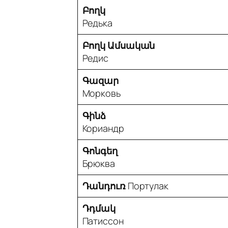
Բողկ
Редька
Բողկ Ամսական
Редис
Գազար
Морковь
Գինձ
Кориандр
Գոնգեղ
Брюква
Դանդուռ
Портулак
Դդմակ
Патиссон