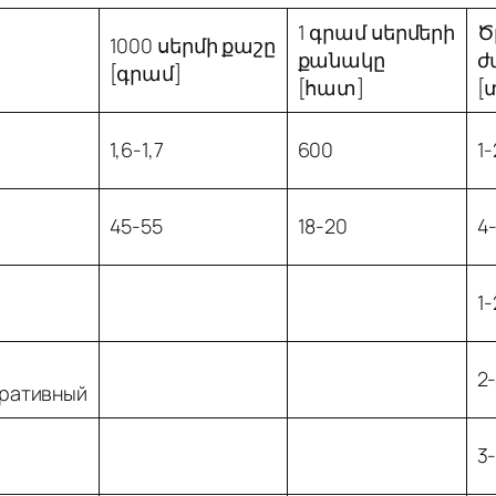
1 գրամ սերմերի
Ծ
1000 սերմի քաշը
քանակը
ժ
[գրամ]
[հատ]
[
1,6-1,7
600
1-
45-55
18-20
4
1-
2
ративный
3