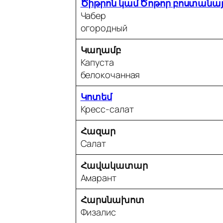
Ծիթրոն կամ Ծոթոր բոստանայ
Чабер
огородный
Կաղամբ
Капуста
белокочанная
Կոտեմ
Кресс-салат
Հազար
Салат
Հավակատար
Амарант
Հարսնախոտ
Физалис