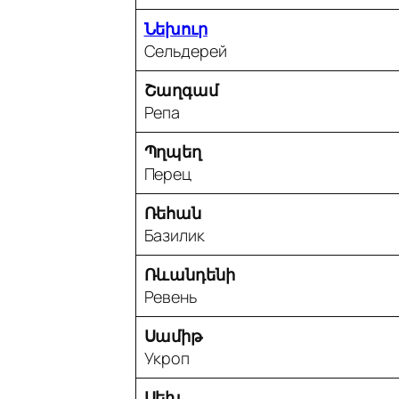
Նեխուր
Сельдерей
Շաղգամ
Репа
Պղպեղ
Перец
Ռեհան
Базилик
Ռևանդենի
Ревень
Սամիթ
Укроп
Սեխ