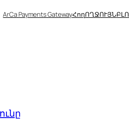
ArCa Payments Gateway
Հող
ՈՂՋՈՒՅՆ
ԲԼ
ունը