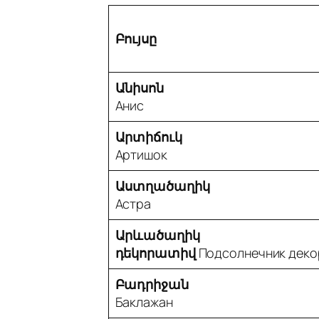
Բույսը
Անիսոն
Анис
Արտիճուկ
Артишок
Աստղածաղիկ
Астра
Արևածաղիկ
դեկորատիվ
Подсолнечник деко
Բադրիջան
Баклажан