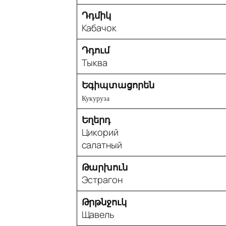
Դդմիկ
Кабачок
Դդում
Тыква
Եգիպտացորեն
Кукуруза
Եղերդ
Цикорий
салатный
Թարխուն
Эстрагон
Թրթնջուկ
Щавель