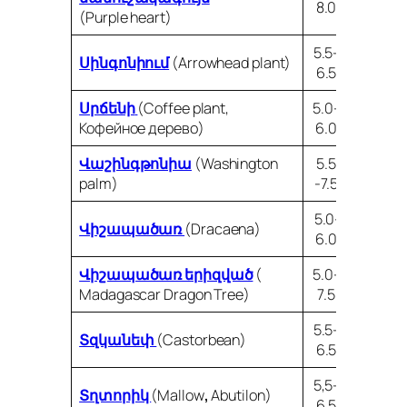
8.0
(Purple heart)
5.5-
Սինգոնիում
(Arrowhead plant)
6.5
Սրճենի
(Coffee plant,
5.0-
Кофейное дерево)
6.0
Վաշինգթոնիա
(Washington
5.5
palm)
-7.5
5.0-
Վիշապածառ
(Dracaena)
6.0
Վիշապածառ երիզված
(
5.0-
Madagascar Dragon Tree)
7.5
5.5-
Տզկանեփ
(Castorbean)
6.5
5,5-
Տղտորիկ
(Mallow
,
Abutilon)
6,5