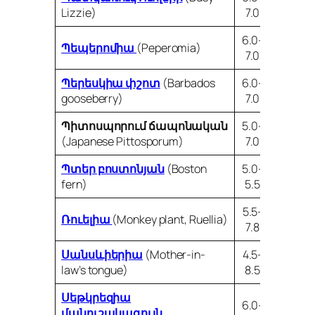
Lizzie)
7.0
6.0-
Պեպերոմիա
(Peperomia)
7.0
Պերեսկիա փշոտ
(Barbados
6.0-
gooseberry)
7.0
Պիտոսպորում
ճապոնական
5.0-
(Japanese Pittosporum)
7.0
Պտեր բոստոնյան
(Boston
5.0-
fern)
5.5
5.5-
Ռուելիա
(Monkey plant, Ruellia)
7.8
Սանսևիերիա
(Mother-in-
4.5-
law’s tongue)
8.5
Սեթկրեզիա
6.0-
մանուշակագույն