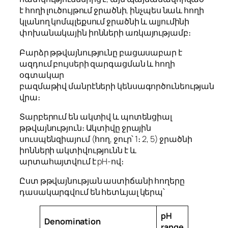
է հողի լուծույթում ջրածնի, ինչպես նաև հողի
կլանող կոմպլեքսում ջրածնի և ալյումինի
փոխանակային իոնների առկայությամբ։
Բարձր թթվայնությունը բացասաբար է
ազդում բույսերի զարգացման և հողի
օգտակար
բազմաթիվ մանրէների կենսագործունեության
վրա։
Տարբերում են ակտիվ և պոտենցիալ
թթվայնություն։ Ակտիվը ջրային
սուսպենզիայում (հող, ջուր՝ 1։ 2, 5) ջրածնի
իոնների ակտիվությունն է և
արտահայտվում է pH-ով։
Ըստ թթվայնության աստիճանի հողերը
դասակարգվում են հետևյալ կերպ՝
pH
Denomination
range