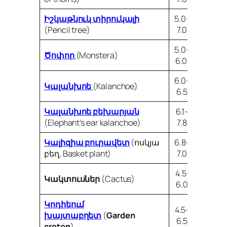
Իշկաթնուկ տիրուկալի
5.0-
(Pencil tree)
7.0
5.0-
Ծոփոր
(Monstera)
6.0
6.0-
Կալանխոե
(Kalanchoe)
6.5
Կալանխոե բեխարյան
6.1-
(Elephant’s ear kalanchoe)
7.8
Կալիզիա բուրավետ
(ոսկյա
6.8-
բեղ, Basket plant)
7.0
4.5-
Կակտուսներ
(Cactus)
6.0
Կոդիեում
4.5-
խայտաբղետ
(
Garden
6.5
croton
)