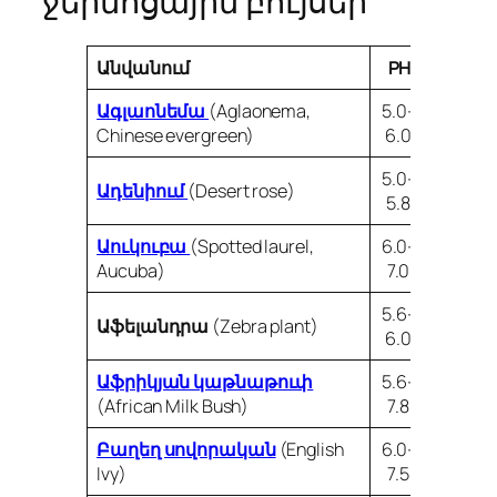
ջերմոցային բույսեր
Անվանում
PH
Ագլաոնեմա
(Aglaonema,
5.0-
Chinese evergreen)
6.0
5.0-
Ադենիում
(Desert rose)
5.8
Աուկուբա
(Spotted laurel,
6.0-
Aucuba)
7.0
5.6-
Աֆելանդրա
(Zebra plant)
6.0
Աֆրիկյան կաթնաթուփ
5.6-
(African Milk Bush)
7.8
Բաղեղ սովորական
(English
6.0-
Ivy)
7.5