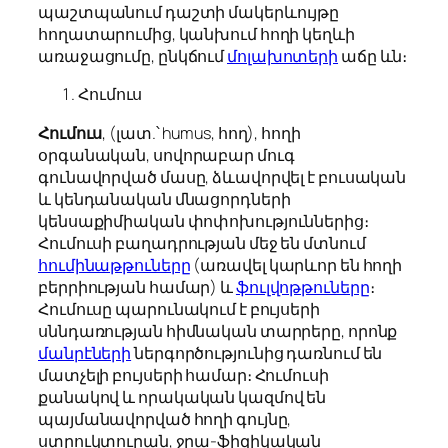
պաշտպանում դաշտի մակերևույթը
հողատարումից, կանխում հողի կեղևի
առաջացումը, ընկճում
մոլախոտերի
աճը ևն։
Հումուս
Հումուս
, (լատ.՝
humus, հող
), հողի
օրգանական, սովորաբար մուգ
գունավորված մասը, ձևավորվել է բուսական
և կենդանական մնացորդների
կենսաքիմիական փոփոխություններից։
Հումուսի բաղադրության մեջ են մտնում
հումինաթթուները
(առավել կարևոր են հողի
բերրիության համար) և
ֆուլվոթթուները
։
Հումուսը պարունակում է բույսերի
սննդառության հիմնական տարրերը, որոնք
մանրէների
ներգործությունից դառնում են
մատչելի բույսերի համար։ Հումուսի
քանակով և որակական կազմով են
պայմանավորված հողի գույնը,
ստրուկտուրան, ջրա-ֆիզիկական