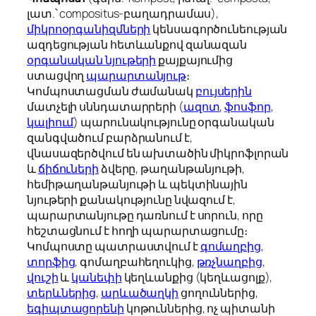
լատ.՝
compositus
-բաղադրամաս),
միկրոօրգանիզմների
կենսագործունեության
ազդեցության հետևանքով զանազան
օրգանական նյութերի
քայքայումից
ստացվող
պարարտանյութ
։
Կոմպոստացման ժամանակ
բույսերին
մատչելի սննդատարրերի (
ազոտ
,
ֆոսֆոր
,
կալիում
) պարունակությունը օրգանական
զանգվածում բարձրանում է,
վնասազերծվում են ախտածին միկրոֆլորան
և
ճիճուների
ձվերը, թաղանթանյութի,
հեմիթաղանթանյութի և պեկտինային
նյութերի քանակությունը նվազում է,
պարարտանյութը դառնում է սորուն, որը
հեշտացնում է հողի պարարտացումը։
Կոմպոստը պատրաստվում է
գոմաղբից
,
տորֆից
, գոմաղբահեղուկից,
թռչնաղբից
,
վուշի
և
կանեփի
կեղևանքից (կեղևացոլք),
տերևներից
,
արևածաղկի
ցողուններից,
եգիպտացորենի
կոթուններից, ոչ պիտանի