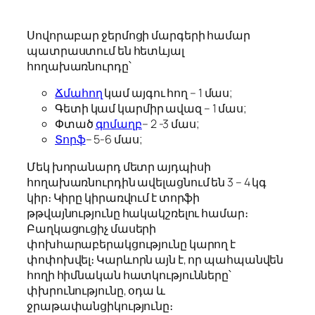
Սովորաբար ջերմոցի մարգերի համար
պատրաստում են հետևյալ
հողախառնուրդը՝
Ճմահող
կամ այգու հող – 1 մաս;
Գետի կամ կարմիր ավազ – 1 մաս;
Փտած
գոմաղբ
– 2 -3 մաս;
Տորֆ
– 5-6 մաս;
Մեկ խորանարդ մետր այդպիսի
հողախառնուրդին ավելացնում են 3 – 4 կգ
կիր։ Կիրը կիրառվում է տորֆի
թթվայնությունը հակակշռելու համար։
Բաղկացուցիչ մասերի
փոխհարաբերակցությունը կարող է
փոփոխվել։ Կարևորն այն է, որ պահպանվեն
հողի հիմնական հատկությունները՝
փխրունությունը, օդա և
ջրաթափանցիկությունը։