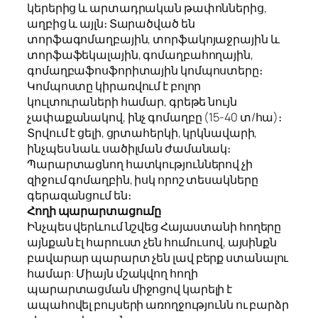
կերերից և արտադրական թափոններից,
աղբից և այլն։ Տարածված են
տորֆագոմաղբային, տորֆակոյաջրային և
տորֆաֆեկալային, գոմաղբահողային,
գոմաղբաֆոսֆորիտային կոմպոստերը։
Կոմպոստը կիրառվում է բոլոր
կուլտուրաների համար, գրեթե նույն
չափաքանակով, ինչ գոմաղբը (15-40 տ/հա)։
Տրվում է ցելի, ցրտահերկի, կրկնավարի,
ինչպես նաև սածիլման ժամանակ։
Պարարտացնող հատկություններով չի
զիջում գոմաղբին, իսկ որոշ տեսակները
գերազանցում են։
Հողի պարարտացումը
Ինչպես վերևում նշվեց Հայաստանի հողերը
այնքան էլ հարուստ չեն հումուսով, այսինքն
բավարար պարարտ չեն լավ բերք ստանալու
համար: Միայն մշակվող հողի
պարարտացման միջոցով կարելի է
ապահովել բույսերի առողջությունն ու բարձր