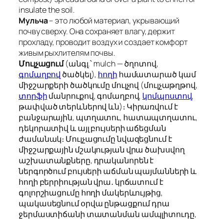
insulate the soil.
Мульча
– это любой материал, укрывающий
почву сверху. Она сохраняет влагу, держит
прохладу, проводит воздух и создает комфорт
живым рыхлителям почвы.
Մուլչացում
(անգլ.՝
mulch
— ծղոտով,
գոմաղբով
ծածկել),
հողի
համատարած կամ
միջշարքերի ծածկումը մուլչով (մուլչաթղթով,
տորֆի
մանրուքով, գոմաղբով,
կոմպոստով
,
թափված տերևներով ևն)։ Կիրառվում է
բանջարային, պտղատու, հատապտղատու,
դեկորատիվ և այլ բույսերի աճեցման
ժամանակ։ Մուլչացումը նվազեցնում է
միջշարքային մշակության վրա ծախսվող
աշխատանքները, դրականորեն է
ներգործում բույսերի աճման պայմանների և
հողի բերրիության վրա․ կրճատում է
գոլորշիացումը հողի մակերևույթից,
պակասեցնում օրվա ընթացքում դրա
ջերմաստիճանի տատանման ամպլիտուդը,