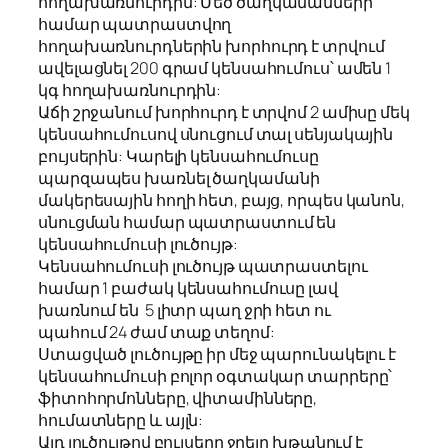
հողախառնուրդին: Մեծ ծաղկամանների
համար պատրաստվող
հողախառնուրդներին խորհուրդ է տրվում
ավելացնել 200 գրամ կենսահումուս՝ ամեն 1
կգ հողախառնուրդին:
Աճի շրջանում խորհուրդ է տրվոմ 2 ամիսը մեկ
կենսահումուսով սնուցում տալ սենյակային
բույսերին: Կարելի կենսահումուսը
պարզապես խառնել ծաղկամանի
մակերեսային հողի հետ, բայց, որպես կանոն,
սնուցման համար պատրաստում են
կենսահումուսի լուծույթ:
Կենսահումուսի լուծույթ պատրաստելու
համար 1 բաժակ կենսահումուսը լավ
խառնում են 5 լիտր պաղ ջրի հետ ու
պահում 24 ժամ տաք տեղոմ:
Ստացված լուծույթը իր մեջ պարունակելու է
կենսահումուսի բոլոր օգտակար տարրերը՝
ֆիտոհորմոնները, վիտամինները,
հումատները և այլն:
Այդ լուծույթով բույսերը ջրելը խթանում է