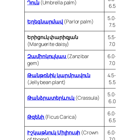
Դուն
(Umbrella palm)
6.5
5.0-
Եղեգնարմավ
(Parlor palm)
7.5
Երիցուկ փարիզյան
5.5-
(Marguerite daisy)
7.0
Զամիոկուլկաս
(Zanzibar
6.0-
gem)
7.0
Թանթռնիկ կարմրավուն
4.5–
(Jelly bean plant)
5.5
5.0-
Թանձրատերևուկ
(Crassula)
6.0
6.0-
Թզենի
(Ficus Carica)
6.5
Իշկաթնուկ Միլիուսի
(Crown
6.0-
of thorns)
7.0