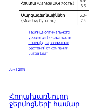
4.5-
Հոստա
(Canada Blue Хоста,)
6.5
Մարգագետնայիններ
6.0-
(Meadow, Луговые)
7.5
Таблица оптимального
уровня ph (кислотность
почвы) для различных
растений от компании
Luster Leaf
July 1, 2019
Հողախառնուրդ
ջերմոցների համար