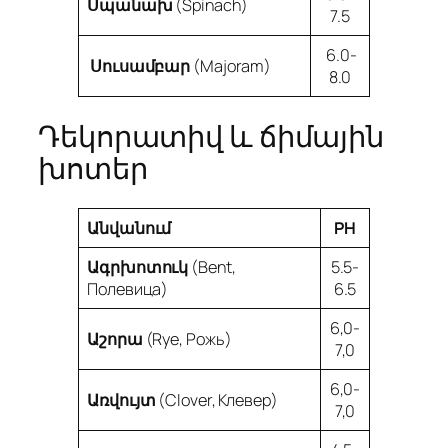
Սպանախ
(Spinach)
7.5
6.0-
Սուսամբար
(Majoram)
8.0
Դեկորատիվ և ճիմային
խոտեր
Անվանում
PH
Ագրխոտուկ
(Bent,
5.5-
Полевица)
6.5
6,0-
Աշորա
(Rye, Рожь)
7,0
6,0-
Առվույտ
(Clover, Клевер)
7,0