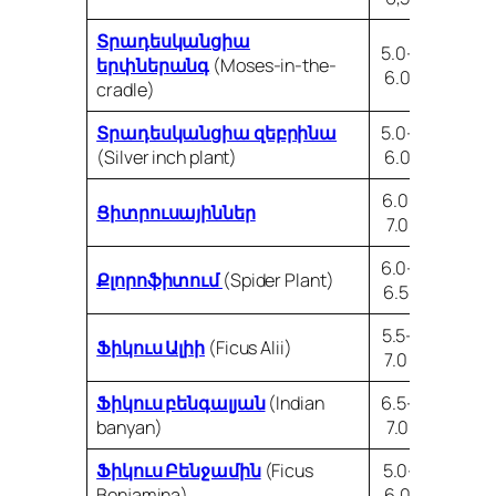
Տրադեսկանցիա
5.0-
երփներանգ
(Moses-in-the-
6.0
cradle)
Տրադեսկանցիա զեբրինա
5.0-
(Silver inch plant)
6.0
6.0-
Ցիտրուսայիններ
7.0
6.0-
Քլորոֆիտում
(Spider Plant)
6.5
5.5-
Ֆիկուս Ալիի
(Ficus Alii)
7.0
Ֆիկուս բենգալյան
(Indian
6.5-
banyan)
7.0
Ֆիկուս Բենջամին
(Ficus
5.0-
Benjamina)
6.0