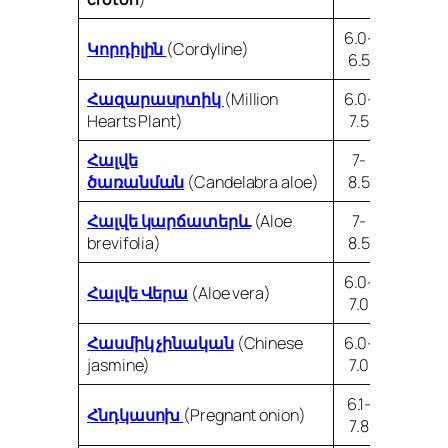
6.0-
Կորդիլին
(Cordyline)
6.5
Հազարասրտիկ
(Million
6.0-
Hearts Plant)
7.5
Հալվե
7-
ծառանման
(Candelabra aloe)
8.5
Հալվե կարճատերև
(
Aloe
7-
brevifolia
)
8.5
6.0-
Հալվե Վերա
(Aloe vera)
7.0
Հասմիկ չինական
(Chinese
6.0-
jasmine)
7.0
6.1-
Հնդկասոխ
(Pregnant onion)
7.8