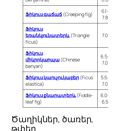
6.1-
Ֆիկուս գաճաճ
(Creeping fig)
7.8
Ֆիկուս
եռանկյունատերև
(Triangle
7.0
ficus)
Ֆիկուս
6.5-
միկրոկարպա
(Chinese
7.0
banyan)
Ֆիկուս կաուչուկաբեր
(Ficus
5.5-
elastica)
7.0
Ֆիկուս քնարատերև
(Fiddle-
6.0-
leaf fig)
6.5
Ծաղիկներ, ծառեր,
թփեր