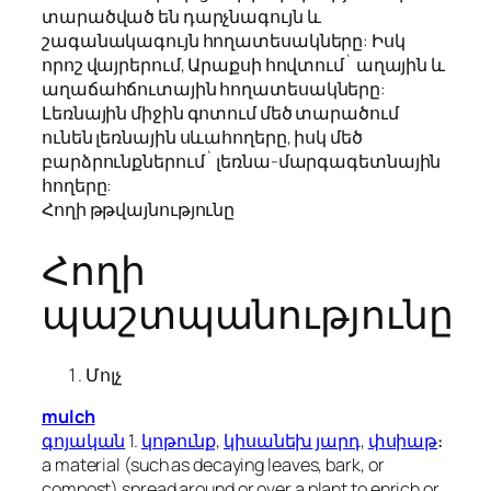
տարածված են դարչնագույն և
շագանակագույն հողատեսակները: Իսկ
որոշ վայրերում, Արաքսի հովտում` աղային և
աղաճահճուտային հողատեսակները:
Լեռնային միջին գոտում մեծ տարածում
ունեն լեռնային սևահողերը, իսկ մեծ
բարձրունքներում` լեռնա-մարգագետնային
հողերը:
Հողի թթվայնությունը
Հողի
պաշտպանությունը
Մոլչ
mulch
գոյական
1.
կոթունք
,
կիսանեխ
յարդ
,
փսիաթ
։
a material (such as decaying leaves, bark, or
compost) spread around or over a plant to enrich or