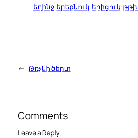
եղինջ
երեքնուկ
երիցուկ
թթխ
←
Թռչնի ծերտ
Comments
Leave a Reply