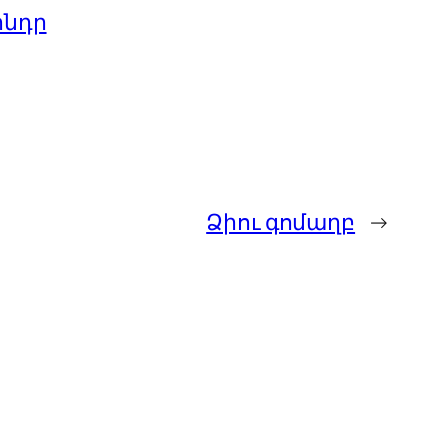
ինդր
Ձիու գոմաղբ
→