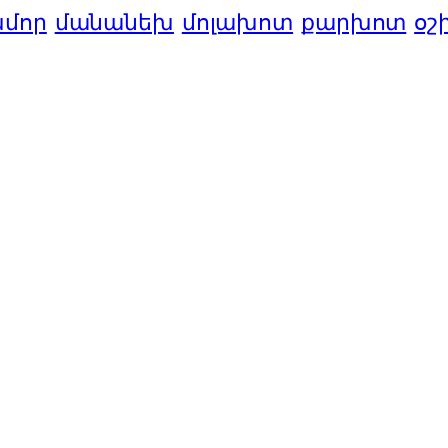
մոր
մանանեխ
մոլախոտ
քարխոտ
օշ