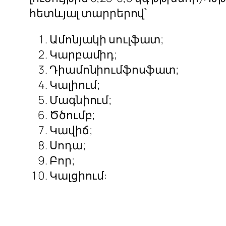
հետևյալ տարրերով՝
Ամոնյակի սուլֆատ;
Կարբամիդ;
Դիամոնիումֆոսֆատ;
Կալիում;
Մագնիում;
Ծծումբ;
Կավիճ;
Սոդա;
Բոր;
Կալցիում: