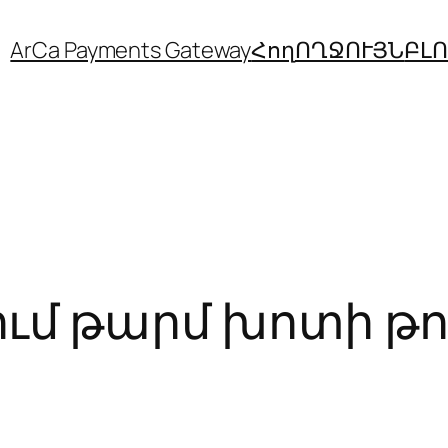
ArCa Payments Gateway
Հող
ՈՂՋՈՒՅՆ
ԲԼ
ցում թարմ խոտի թ