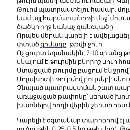
թուրմ պատրաստելու համար: Կարե
Թուրմ պատրաստելու համար, մոլ
կամ այլ հարմար անոթի մեջ՝ մոտա
ծածկի ողջ կանաչ զանգվածը:
Որպես մերան կարելի է ավելացն
փտած
գոմաղբ
, թթվի ջուր:
Ոչ ցուրտ եղանակին, 7-10 օր անց
վկայում է թուրմին բնորոշ սուր հո
Ստացված թուրմը բացում են ջրով՝ 
Մոլախոտի թուրմով բույսերի սնու
Չնայած պատրաստման շատ պարզ 
առաջացած թափոնը՝ նեխած խոտի 
խառնելով հողի վերին շերտի հետ
Կարելի է օգտակար տարրերով էլ ավ
լուծույթին 0,25-0,5 կգ թթխմոր)