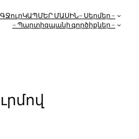
ՈԳ
Ջուր
ԿԱՊ
ՄԵՐ ՄԱՍԻՆ
– Սերմեր –
– Պարտիզպանի գործիքներ –
ուրմով