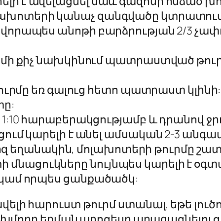
լի է ավելացնել նաև գազոնի հնձած խ
ախոտերի կանաչ զանգվածը կտրատում 
վորապես անոթի բարձրության 2/3 չափով:
ել մի քիչ նախկինում պատրաստված թո
 թուրմը եռ գալուց հետո պատրաստ կլին
տը:
1:10 հարաբերակցությամբ և դրանով ջրու
ցում կարելի է անել ամսական 2-3 անգամ
եղանակին, մոլախոտերի թուրմը շատ լ
մնացուկները նույնպես կարելի է օգտ
 կամ որպես ցանքածածկ:
ելի հարուստ թուրմ ստանալ, եթե լուծու
: Թթխմորը եռման պրոցեսը արագացնելո