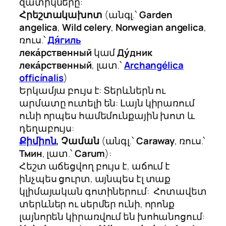
զատիկները:
Հրեշտակախոտ
(անգլ.՝
Garden
angelica
,
Wild celery
,
Norwegian angelica
,
ռուս.՝
Дя́гиль
лека́рственный
կամ
Ду́дник
лека́рственный
, լատ.՝
Archangélica
officínalis
)
Երկամյա բույս է: Տերևներն ու
արմատը ուտելի են: Լայն կիրառում
ունի որպես համեմունքային խոտ և
դեղաբույս:
Քիմիոն
, Չաման
(անգլ.՝
Caraway
, ռուս.՝
Тмин
, լատ.՝
Carum
):
Հեշտ աճեցվող բույս է, աճում է
ինչպես ցուրտ, այնպես էլ տաք
կլիմայական գոտիներում: Հոտավետ
տերևներ ու սերմեր ունի, որոնք
լայնորեն կիրառվում են խոհանոցում: