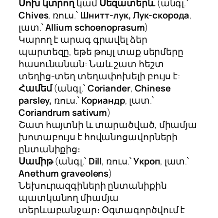
Սոխ կտրող
կամ
Սեզատերև
(անգլ.՝
Chives
, ռուս.՝
Шнитт-лук, Лук-скорода
,
լատ.՝
Allium schoenoprasum
)
Կարող է արագ գրավել ձեր
պարտեզը, եթե թույլ տաք սերմերը
հասունանան: Նաև շատ հեշտ
տեղից-տեղ տեղափոխելի բույս է:
Համեմ
(անգլ.՝
Coriander
,
Chinese
parsley,
ռուս.՝
Кориандр
, լատ.՝
Coriandrum sativum
)
Շատ հայտնի և տարածված, միամյա
խոտաբույս է հովանոցավորների
ընտանիքից։
Սամիթ
(անգլ.՝
Dill
, ռուս.՝
Укроп
, լատ.՝
Anethum graveolens
)
Նեխուրազգիների ընտանիքին
պատկանող միամյա
տերևաբանջար։ Օգտագործվում է