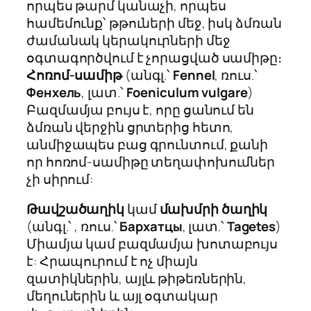
որպես թարմ կանաչի, որպես
համեմունք՝ թթուների մեջ, իսկ ձմռան
ժամանակ կերակուրների մեջ
օգտագործվում է չորացված սամիթը։
Հոռոմ-սամիթ
(անգլ.՝
Fennel
, ռուս.՝
Фенхель
, լատ.՝
Foeniculum vulgare
)
Բազմամյա բույս է, որը ցանում են
ձմռան վերջին ցրտերից հետո,
անմիջապես բաց գրունտում, քանի
որ հոռոմ-սամիթը տեղափոխումներ
չի սիրում:
Թավշածաղիկ
կամ
մախմրի ծաղիկ
(անգլ.՝ , ռուս.՝
Бархатцы
, լատ.՝
Tagetes
)
Միամյա կամ բազմամյա խոտաբույս
է: Հրապուրում է ոչ միայն
զատիկներին, այլև թիթեռներին,
մեղուներին և այլ օգտակար