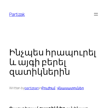
Skip
to
Partizak
content
Ինչպես հրապուրել
և այգի բերել
զատիկներին
Written by
partizpan
in
Բուժում
, 
Վնասատուներ