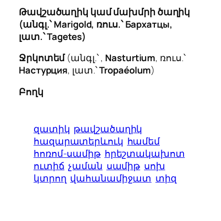
Թավշածաղիկ կամ մախմրի ծաղիկ
(անգլ.՝
Marigold
, ռուս.՝
Бархатцы
,
լատ.՝
Tagetes
)
Ջրկոտեմ
(անգլ.՝ ,
Nasturtium
, ռուս.՝
Настурция
, լատ.՝
Tropaéolum
)
Բողկ
զատիկ
թավշածաղիկ
հազարատերևուկ
համեմ
հոռոմ-սամիթ
հրեշտակախոտ
ուտիճ
չաման
սամիթ
սոխ
կտրող
վահանամիջատ
տիզ