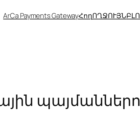
ArCa Payments Gateway
Հող
ՈՂՋՈՒՅՆ
ԲԼ
կային պայմաններ