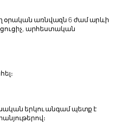
եղ օրական առնվազն 6 ժամ արևի
րացուցիչ, արհեստական
ել։
մսական երկու անգամ պետք է
տանյութերով։