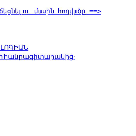
ճեցնելու մասին հոդվածը ==>
ՈԼՈԳԻԱՆ
տ հանրագիտարանից: