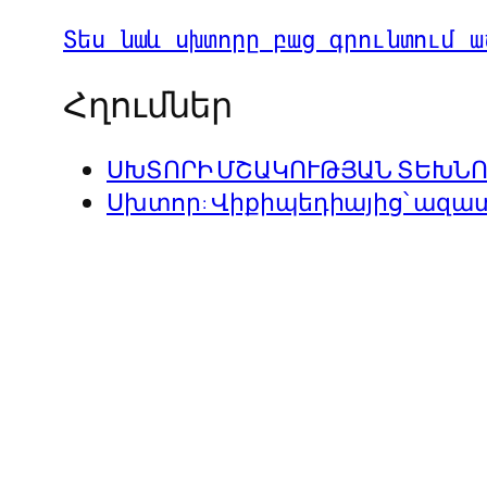
Տես նաև սխտորը բաց գրունտում ա
Հղումներ
ՍԽՏՈՐԻ ՄՇԱԿՈՒԹՅԱՆ ՏԵԽՆ
Սխտոր: Վիքիպեդիայից՝ ազա