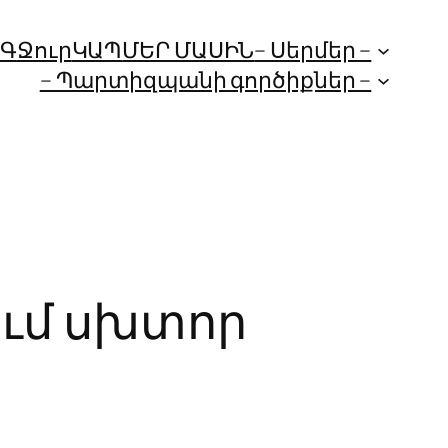
ՈԳ
Ջուր
ԿԱՊ
ՄԵՐ ՄԱՍԻՆ
– Սերմեր –
– Պարտիզպանի գործիքներ –
ում սխտոր