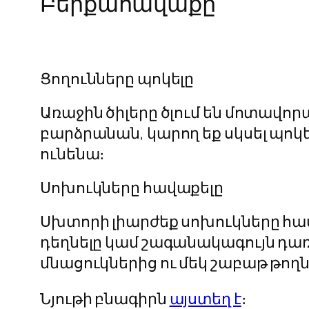
Բերքահավաքը
Ցողունները պոկելը
Առաջին ծիլերը ծլում են մոտավոր
բարձրանան, կարող եք սկսել պոկել
ունենա։
Սոխուկները հավաքելը
Սխտորի լիարժեք սոխուկները հասո
դեղնելը կամ շագանակագույն դառն
մնացուկներից ու մեկ շաբաթ թող
Նյութի բնագիրն
այստեղ է
։