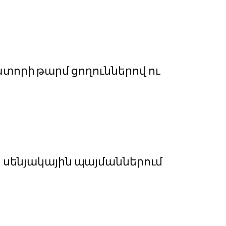
տորի թարմ ցողուններով ու
ն սենյակային պայմաններում