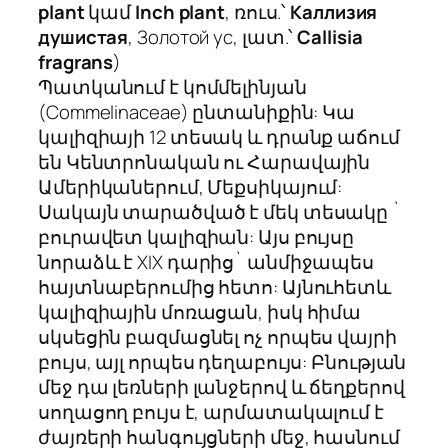
plant
կամ
Inch plant
, ռուս.՝
Каллизия
душистая
, Золотой ус, լատ.՝
Callisia
fragrans
)
Պատկանում է կոմմելինյան
(Commelinaceae) ընտանիքին: Կա
կալիզիայի 12 տեսակ և դրանք աճում
են Կենտրոնական ու Հարավային
Ամերիկաներում, Մեքսիկայում:
Սակայն տարածված է մեկ տեսակը `
բուրավետ կալիզիան: Այս բույսը
նորաձև է ХIХ դարից` անմիջապես
հայտնաբերումից հետո: Այնուհետև
կալիզիային մոռացան, իսկ հիմա
սկսեցին բազմացնել ոչ որպես վայրի
բույս, այլ որպես դեղաբույս: Բնության
մեջ դա լեռների լանջերով և ճեղքերով
սողացող բույս է, արմատակալում է
ժայռերի հանգույցների մեջ, հասնում