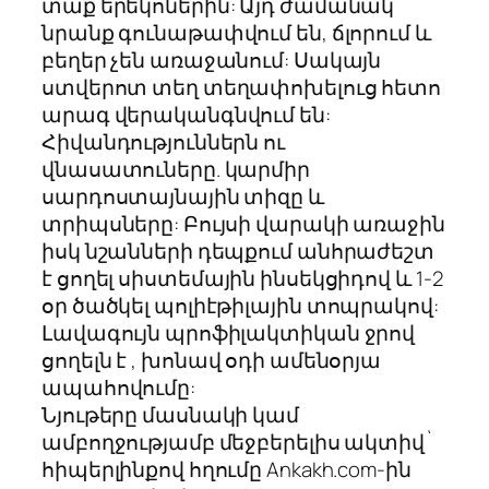
տաք երեկոներին: Այդ ժամանակ
նրանք գունաթափվում են, ճլորում և
բեղեր չեն առաջանում: Սակայն
ստվերոտ տեղ տեղափոխելուց հետո
արագ վերականգնվում են:
Հիվանդություններն ու
վնասատուները. կարմիր
սարդոստայնային տիզը և
տրիպսները: Բույսի վարակի առաջին
իսկ նշանների դեպքում անհրաժեշտ
է ցողել սիստեմային ինսեկցիդով և 1-2
օր ծածկել պոլիէթիլային տոպրակով:
Լավագույն պրոֆիլակտիկան ջրով
ցողելն է , խոնավ օդի ամենօրյա
ապահովումը:
Նյութերը մասնակի կամ
ամբողջությամբ մեջբերելիս ակտիվ`
հիպերլինքով հղումը Ankakh.com-ին