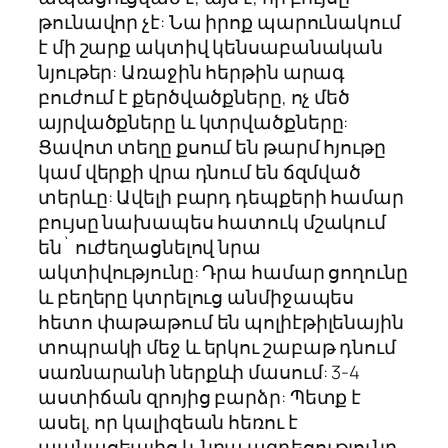
թունավոր չէ: Նա իրոք պարունակում
է մի շարք ակտիվ կենսաբանական
նյութեր: Առաջին հերթին արագ
բուժում է քերծվածքները, ոչ մեծ
այրվածքները և կտրվածքները:
Ցավոտ տեղը քսում են թարմ հյութը
կամ վերքի վրա դնում են ճզմված
տերևը: Ավելի բարդ դեպքերի համար
բույսը նախապես հատուկ մշակում
են` ուժեղացնելով նրա
ակտիվությունը: Դրա համար ցողունը
և բեղերը կտրելուց անմիջապես
հետո փաթաթում են պոլիէթիլենային
տոպրակի մեջ և երկու շաբաթ դնում
սառնարանի ներքևի մասում: 3-4
աստիճան զրոյից բարձր: Պետք է
ասել, որ կալիզեան հեռու է
պանացեայից և նրա ազդեցությունը