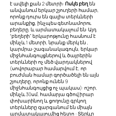
է ավելի քան 2 մետրի:
Ոսկե բեղ
են
անվանում երկար շյուղերի համար,
որոնք դուրս են գալիս տերևների
արանքից, ինչպես գետնամորու
բեղերը, և արմատակալում են: Այդ
“բեղերի” երկարոթյունը հասնում է
մինչև 1 մետրի, նրանք մերկ են ,
կարմրա-շագանակագույն, երկար
միջնհանգույցներով և ծայրերին
տերևների ոչ մեծ վարդակներով
(սովորաբար համարվում է, որ
բուժման համար գործածելի են այն
շյուղերը, որոնք ունեն 9
միջնհանգույցից ոչ պակաս): ոշոր,
մինչև 30սմ, համարյա գծով իրար
փոխարինող և ցողունը գրկող
տերևները զարգանում են միայն
արմատակալումից հետո : Տերևը