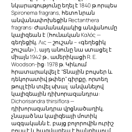
նկարագությունը եղել է 1840 թ.որպես
Spironema fragrans, հետո նրան
անվանափոխեցին Rectanthera
fragrans: Ժամանակակից անվանումը
կալիզեան է (հունական Καλός —
գեղեցիկ, Λις — շուշան – «գեղեցիկ
շուշան»), այդ անունը նա ստացել է
միայն 1942 թ., ամերիկացի R. E.
Woodson-ից: 1978 թ. Կիևում
հրատարակվել է “Տնային բույսեր և
դեկորատիվ թփեր” գիրքը, որտեղ
թույլ էին տվել սխալ`անվանելով
կալիզեային դիխորազանդրա:
Dichorisandra thirsiflora —
դիխորազանդրա վրցնածաղիկ,
չնայած նա կալիզեայի մոտիկ
ազգականն է, բայց բոլորովին ուրիշ
բույս է և հազվադեպ է հանդիպում