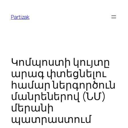
Skip
to
Partizak
content
Կոմպոստի կույտը
արագ փտեցնելու
համար ներգործուն
մանրեներով (ՆՄ)
մերանի
պատրաստում