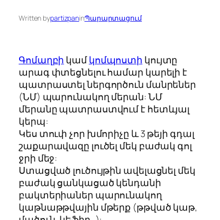
Written by
partizpan
in
Պարարտացում
Գոմաղբի
կամ
կոմպոստի
կույտը
արագ փտեցնելու համար կարելի է
պատրաստել ներգործուն մանրեներ
(ՆՄ) պարունակող մերան: ՆՄ
մերանը պատրաստվում է հետևյալ
կերպ:
Կես տուփ չոր խմորիչը և 3 թեյի գդալ
շաքարավազը լուծել մեկ բաժակ գոլ
ջրի մեջ:
Ստացված լուծույթին ավելացնել մեկ
բաժակ ցանկացած կենդանի
բակտերիաներ պարունակող
կաթնաթթվային մթերք (թթված կաթ,
մածուն, կեֆիր…):