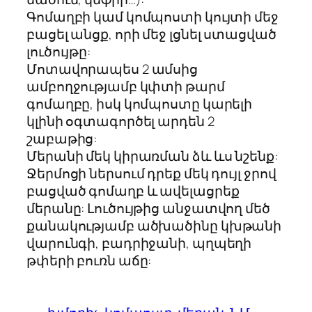
Գոմաղբի կամ կոմպոստի կույտի մեջ
բացել անցք, որի մեջ լցնել ստացված
լուծույթը:
Մոտավորապես 2 ամսից
ամբողջությամբ կփտի թարմ
գոմաղբը, իսկ կոմպոստը կարելի
կլինի օգտագործել արդեն 2
շաբաթից:
Մերանի մեկ կիրառման ձև ևս նշենք:
Ջերմոցի ներսում դրեք մեկ դույլ ջրով
բացված գոմաղբ և ավելացրեք
մերանը: Լուծույթից անջատվող մեծ
քանակությամբ ածխածինը կխթանի
վարունգի, բադրիջանի, պղպեղի
թփերի բուռն աճը: