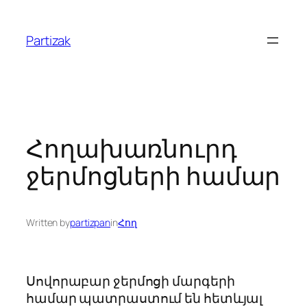
Skip
to
Partizak
content
Հողախառնուրդ
ջերմոցների համար
Written by
partizpan
in
Հող
Սովորաբար ջերմոցի մարգերի
համար պատրաստում են հետևյալ