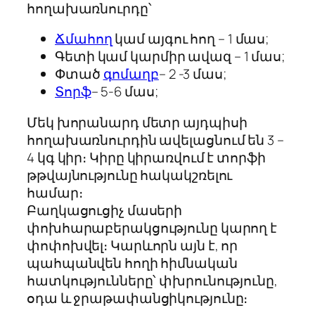
հողախառնուրդը՝
Ճմահող
կամ այգու հող – 1 մաս;
Գետի կամ կարմիր ավազ – 1 մաս;
Փտած
գոմաղբ
– 2 -3 մաս;
Տորֆ
– 5-6 մաս;
Մեկ խորանարդ մետր այդպիսի
հողախառնուրդին ավելացնում են 3 –
4 կգ կիր։ Կիրը կիրառվում է տորֆի
թթվայնությունը հակակշռելու
համար։
Բաղկացուցիչ մասերի
փոխհարաբերակցությունը կարող է
փոփոխվել։ Կարևորն այն է, որ
պահպանվեն հողի հիմնական
հատկությունները՝ փխրունությունը,
օդա և ջրաթափանցիկությունը։