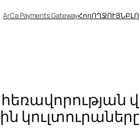
ArCa Payments Gateway
Հող
ՈՂՋՈՒՅՆ
ԲԼ
չ հեռավորության 
ին կուլտուրաներ