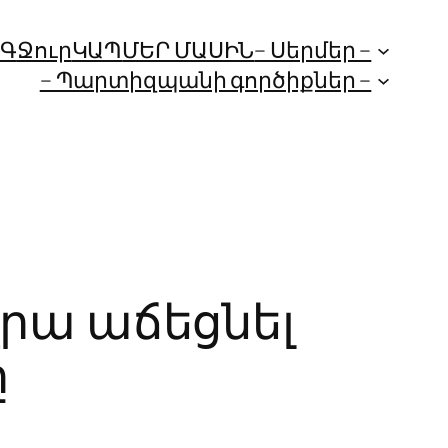
ՈԳ
Ջուր
ԿԱՊ
ՄԵՐ ՄԱՍԻՆ
– Սերմեր –
– Պարտիզպանի գործիքներ –
վրա աճեցնել
ը