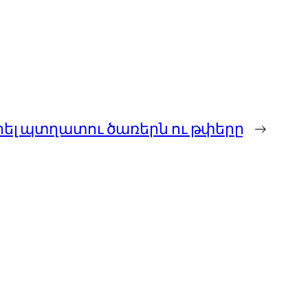
րել պտղատու ծառերն ու թփերը
→