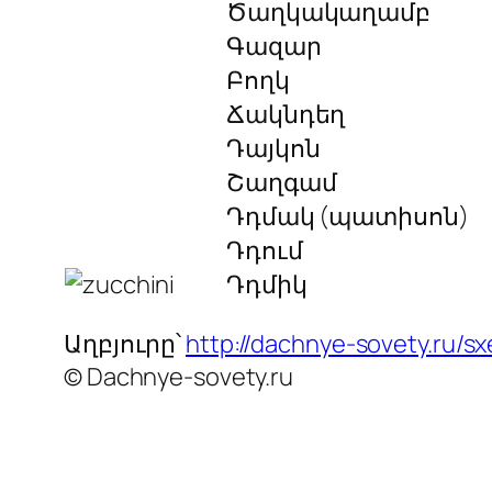
Ծաղկակաղամբ
Գազար
Բողկ
Ճակնդեղ
Դայկոն
Շաղգամ
Դդմակ (պատիսոն)
Դդում
Դդմիկ
Աղբյուրը՝
http://dachnye-sovety.ru/s
© Dachnye-sovety.ru