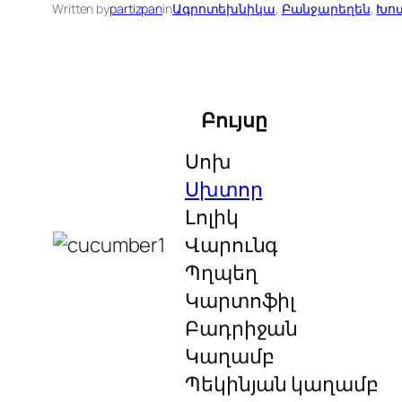
Written by
partizpan
in
Ագրոտեխնիկա
, 
Բանջարեղեն
, 
Խոտ
Բույսը
Սոխ
Սխտոր
Լոլիկ
Վարունգ
Պղպեղ
Կարտոֆիլ
Բադրիջան
Կաղամբ
Պեկինյան կաղամբ