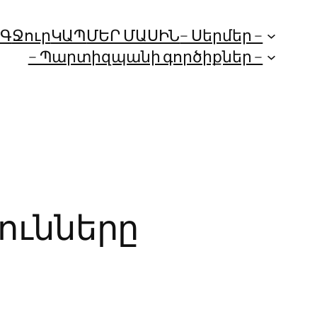
ՈԳ
Ջուր
ԿԱՊ
ՄԵՐ ՄԱՍԻՆ
– Սերմեր –
– Պարտիզպանի գործիքներ –
յունները