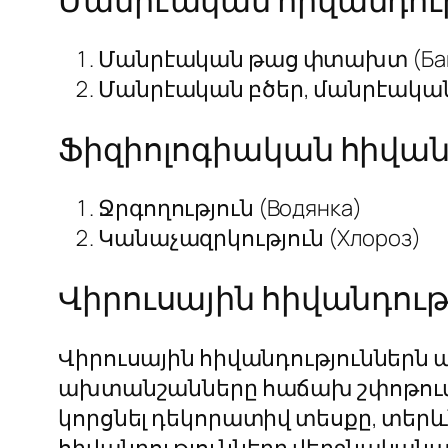
Մանրէական թաց փտախտ (Бакте
Մանրէական բծեր, մանրէական այ
Ֆիզիոլոգիական հիվան
Ջրգողություն (Водянка)
Կանաչազրկություն (Хлороз)
Վիրուսային հիվանդութ
Վիրուսային հիվանդություններն
ախտանշանները հաճախ շփոթում ե
կորցնել դեկորատիվ տեսքը, տերև
հիվանդությունները վերջնականապ