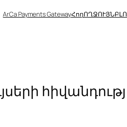
ArCa Payments Gateway
Հող
ՈՂՋՈՒՅՆ
ԲԼ
ւյսերի հիվանդութ