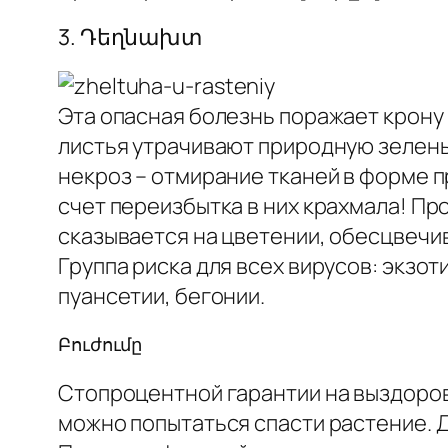
3. Դեղնախտ
Эта опасная болезнь поражает крону 
листья утрачивают природную зелень
некроз – отмирание тканей в форме 
счет переизбытка в них крахмала! Пр
сказывается на цветении, обесцвечив
Группа риска для всех вирусов: экзот
пуансетии, бегонии.
Բուժումը
Стопроцентной гарантии на выздоров
можно попытаться спасти растение. Д