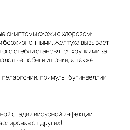
ые симптомы схожи с хлорозом:
 и безжизненными. Желтуха вызывает
того стебли становятся хрупкими за
олодые побеги и почки, а также
, пеларгонии, примулы, бугинвеллии,
ьной стадии вирусной инфекции
золировав от других!