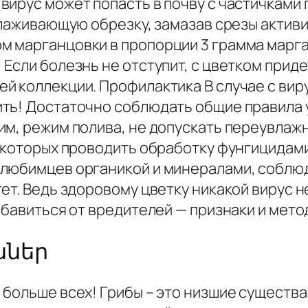
ирус может попасть в почву с частичками 
молаживающую обрезку, замазав срезы акти
 марганцовки в пропорции 3 грамма марган
Если болезнь не отступит, с цветком приде
й коллекции. Профилактика В случае с ви
ть! Достаточно соблюдать общие правила 
им, режим полива, не допускать переувлаж
 которых проводить обработку фунгицидами
любимцев органикой и минералами, соблюд
ет. Ведь здоровому цветку никакой вирус 
збавиться от вредителей — признаки и мето
ններ
больше всех! Грибы – это низшие существа