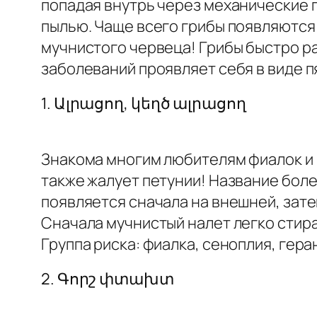
попадая внутрь через механические п
пылью. Чаще всего грибы появляются 
мучнистого червеца! Грибы быстро р
заболеваний проявляет себя в виде 
1. Ալրացող, կեղծ ալրացող
Знакома многим любителям фиалок и 
также жалует петунии! Название боле
появляется сначала на внешней, зате
Сначала мучнистый налет легко стира
Группа риска: фиалка, сеноплия, гера
2. Գորշ փտախտ