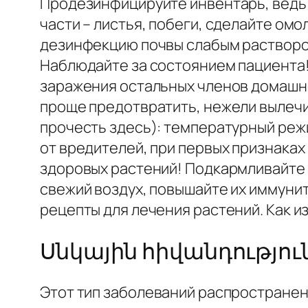
Продезинфицируйте инвентарь, ведь в
части – листья, побеги, сделайте о
дезинфекцию почвы слабым раствором
Наблюдайте за состоянием пациента! 
заражения остальных членов домашне
проще предотвратить, нежели вылечи
прочесть здесь): температурный реж
от вредителей, при первых признаках
здоровых растений! Подкармливайте 
свежий воздух, повышайте их иммунит
рецепты для лечения растений. Как и
Սնկային հիվանդությու
Этот тип заболеваний распространен 