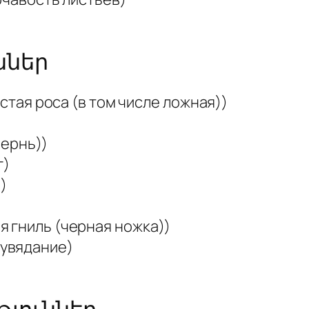
ններ
ая роса (в том числе ложная))
ернь))
г)
)
ниль (черная ножка))
 увядание)
յուններ