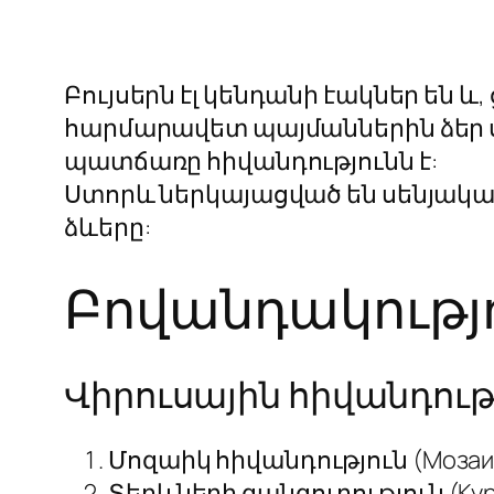
Բույսերն էլ կենդանի էակներ են և
հարմարավետ պայմաններին ձեր սե
պատճառը հիվանդությունն է:
Ստորև ներկայացված են սենյակա
ձևերը:
Բովանդակությ
Վիրուսային հիվանդութ
Մոզաիկ հիվանդություն (Мозаич
Տերևների գանգուրություն (Кур