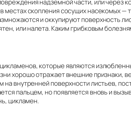
овреждения надземной части, или через ко
в местах скопления сосущих насекомых — тл
азмножаются и оккупируют поверхность лист
пятен, или налета. Каким грибковым болез
цикламенов, которые являются излюбленны
зни хорошо отражает внешние признаки, вед
м на внутренней поверхности листьев, пос
ется пальцем, но появляется вновь и вызыв
нь, цикламен.