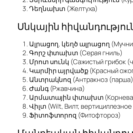
Դեղնախտ (Желтуха)
Սնկային հիվանդությու
Ալրացող, կեղծ ալրացող (Мучнист
Գորշ փտախտ (Серая гниль)
Մրոտ սունկ (Сажистый грибок (ч
Կարմիր այրվածք (Красный ожо
Անտրակնոզ (Антракноз (парша)
Ժանգ (Ржавчина)
Արմատային փտախտ (Корневая г
Վիլտ (Wilt, Вилт, вертициллезное
Ֆիտոֆտորոզ (Фитофтороз)
Մանրէական հիվանդութ