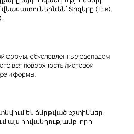
վնասատուներն են՝ Տիզերը (Тли),
).
ной формы, обусловленные распадом
тоге вся поверхность листовой
ра и формы.
յտնվում են ճմրթված բշտիկներ,
մ այս հիվանդությամբ, որի