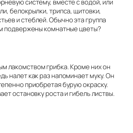
рневую систему, вместе с водой, или
и, белокрылки, трипса, щитовки,
ьев и стеблей. Обычно эта группа
ням подвержены комнатные цветы?
м лакомством грибка. Кроме них он
ь налет как раз напоминает муку. Он
тепенно приобретая бурую окраску.
ает остановку роста и гибель листвы.