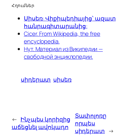
Հղումներ
Սիսեռ: Վիքիպեդիայից՝ ազատ
հանրագիտարանից:
Cicer. From Wikipedia, the free
encyclopedia.
Нут. Материал из Википедии —
свободной энциклопедии.
սիդերատ
սիսեռ
Տափոլոռը
←
Ինչպես կորիզից
որպես
աճեցնել ավոկադո
սիդերատ
→