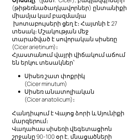
(թիթեռնածաղկավորներ) ընտանիքի
միամյա կամ բազմամյա
խոտաբույսերի ցեղ է։ Հայտնի է 27
տեսակ։ Մշակության մեջ
տարածված է սովորական սիսեռը
(
Cicer
arietinum
)։
Հյաստանում վայրի վիճակում աճում
են երկու տեսակներ՝
Սիսեռ շատ փոքրիկ
(
Cicer
minutum
)
Սիսեռ անատոլիական
(
Cicer
anatolicum
)։
Հանդիպում է Վայոց ձորի և Սյունիքի
մարզերում։
Վաղահաս սիսեռի վեգետացիոն
շրջանը 90-100 օր է, մնացածների