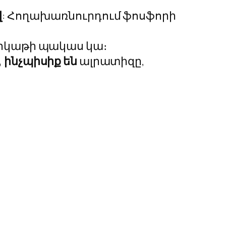
վ
: Հողախառնուրդում ֆոսֆորի
 երկաթի պակաս կա։
 ինչպիսիք են
ալրատիզը,