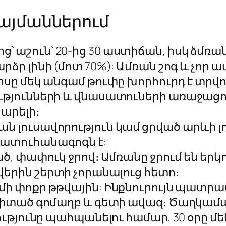
այմաններում
ց՝ աշուն՝ 20-ից 30 աստիճան, իսկ ձմռան
բարձր լինի (մոտ 70%): Ամռան շոգ և չոր 
իսը մեկ անգամ թուփը խորհուրդ է տրվո
ւթյունների և վնասատուների առաջացո
արելի։
ն լուսավորություն կամ ցրված արևի լո
պատուհանագոգն է:
ված, փափուկ ջրով։ Ամռանը ջրում են երկ
երին շերտի չորանալուց հետո։
նի մի փոքր թթվային: Ինքնուրույն պատ
ղ, փտած գոմաղբ և գետի ավազ։ Ծաղկա
ությունը պահպանելու համար, 30 օրը մեկ