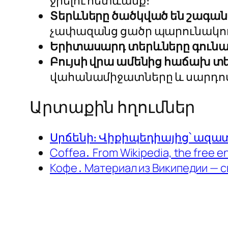
ջրելու հետևանք։
Տերևները ծածկված են շագան
չափազանց ցածր պարունակու
Երիտասարդ տերևները գունատ
Բույսի վրա ամենից հաճախ տե
վահանամիջատները և սարդոս
Արտաքին հղումներ
Սրճենի։ Վիքիպեդիայից՝ ազ
Coffea․ From Wikipedia, the free e
Кофе․ Материал из Википедии — 