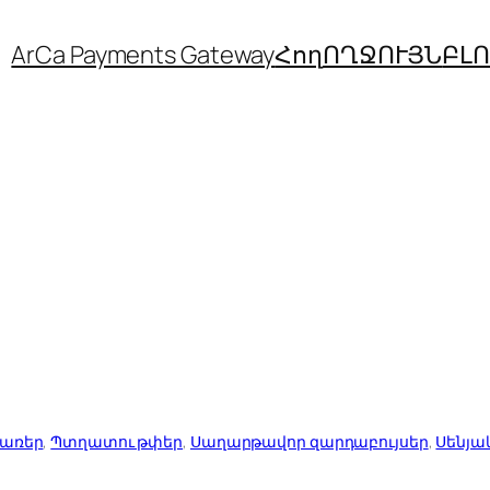
ArCa Payments Gateway
Հող
ՈՂՋՈՒՅՆ
ԲԼ
ծառեր
, 
Պտղատու թփեր
, 
Սաղարթավոր զարդաբույսեր
, 
Սենյակ