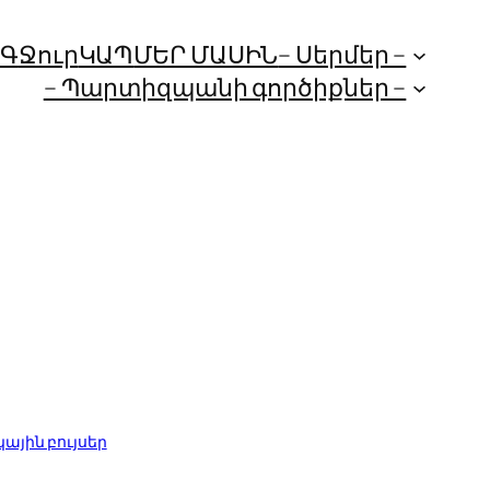
ՈԳ
Ջուր
ԿԱՊ
ՄԵՐ ՄԱՍԻՆ
– Սերմեր –
– Պարտիզպանի գործիքներ –
ային բույսեր