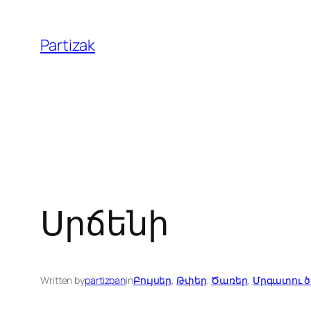
Skip
to
Partizak
content
Սրճենի
Written by
partizpan
in
Բույսեր
, 
Թփեր
, 
Ծառեր
, 
Մրգատու 