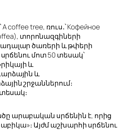
 A coffee tree, ռուս․՝ Кофейное
ffea
), տորոնազգիների
ադալար ծառերի և թփերի
է սրճենու մոտ 50 տեսակ՝
րիկայի և
արձային և
ային շրջաններում։
 տեսակ։
ծը արաբական սրճենին է, որից
րաբիկա»։ Այժմ աշխարհի սրճենու