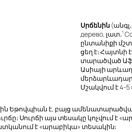
Սրճենին
(անգլ․՝
дерево, լատ․՝
Co
ընտանիքի մշտ
ցեղ է։ Հայտնի 
տարածված Աֆ
Ասիայի արևադ
մերձարևադարձ
Մշակվում է 4-5
ին Եթովպիան է, բայց ամենատարածվա
րճը։ Սուրճի այս տեսակը կոչվում է «ա
ատկանում է «արաբիկա» տեսակին։