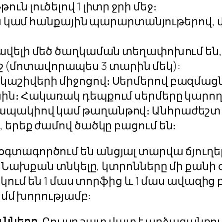
ւն լուծելով 1 լիտր ջրի մեջ։
 կամ հանքային պարարտանյութերով, փո
քիչ ավելի մեծ ծաղկաման տեղափոխում են
 (մոտավորապես 3 տարին մեկ):
նկաշիվերի միջոցով։ Սերմերով բազմացնե
ին։ Հակառակ դեպքում սերմերը ​​կարող 
ն ապակիով կամ թաղանթով։ Անհրաժեշ
, երեք ժամով ծածկը բացում են։
տագործում են անցյալ տարվա ճյուղերը
ց։ Նախքան տնկելը, կտրոնները մի քան
տնկում են 1 մաս տորֆից և 1 մաս ավազ
 մմ խորությամբ:
ւնները
. Բույսը շատ վատ է արձագանքում