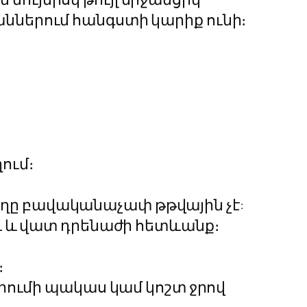
աններում հանգստի կարիք ունի։
ում։
Հողը բավականաչափ թթվային չէ:
ու և վատ դրենաժի հետևանք։
։
լիումի պակաս կամ կոշտ ջրով