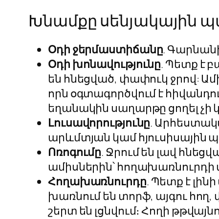
Խնամքը սենյակային պ
Օդի
ջերմաստիճանը
. Գարնանի
Օդի խոնավությունը
. Պետք է 
են հնեցված, փափուկ ջրով: Ամ
որն օգտագործվում է հիվանդո
եղանակին սաղարթը ցողել չի կ
Լուսավորությունը
. Արհեստակա
արևմտյան կամ հյուսիսային 
Ոռոգումը
. Ջրում են լավ հնեց
ամիսներին՝ հողախառնուրդի վ
Հողախառնուրդը
. Պետք է լի
խառնում են տորֆ, այգու հո
շերտ են լցնվում։ Հողի թթվայն