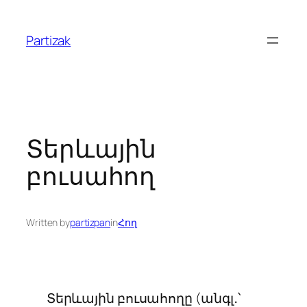
Skip
to
Partizak
content
Տերևային
բուսահող
Written by
partizpan
in
Հող
Տերևային բուսահողը (անգլ․՝