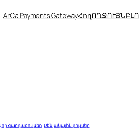
ArCa Payments Gateway
Հող
ՈՂՋՈՒՅՆ
ԲԼ
որ զարդաբույսեր
, 
Սենյակային բույսեր