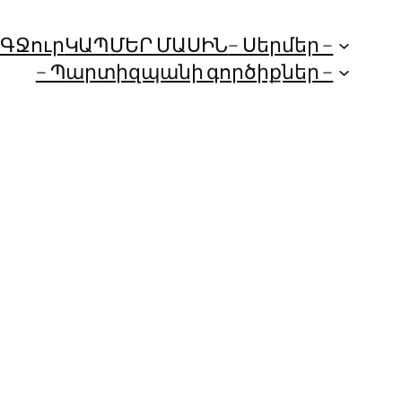
ՈԳ
Ջուր
ԿԱՊ
ՄԵՐ ՄԱՍԻՆ
– Սերմեր –
– Պարտիզպանի գործիքներ –