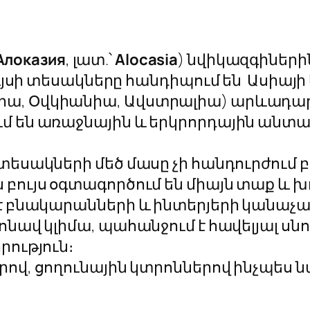
Алоказия
, լատ.՝
Alocasia
)
նվիկազգիների
Բույսի տեսակները հանդիպում են Ասիայ
իա, Օվկիանիա, Ավստրալիա) արևադար
մ են առաջնային և երկրորդային անտառ
, տեսակների մեծ մասը չի հանդուրժու
բույս օգտագործում են միայն տաք և խ
մ է բնակարանների և ինտերյերի կանա
ոնավ կլիմա, պահանջում է հավելյալ սն
րություն։
րով, ցողունային կտրոններով ինչպես 