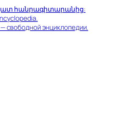
ազատ հանրագիտարանից:
encyclopedia.
 — свободной энциклопедии.