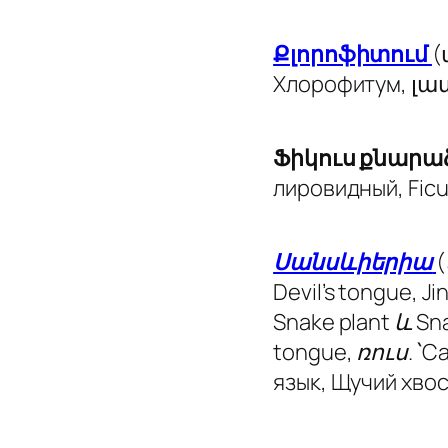
Քլորոֆիտում
(
Хлорофитум, լատ
Ֆիկուս քնարա
лировидный,
Ficu
Սանսևիերիա
(
Devil’s tongue, J
Snake plant և Sn
tongue, ռուս.՝ С
язык, Щучий хвос