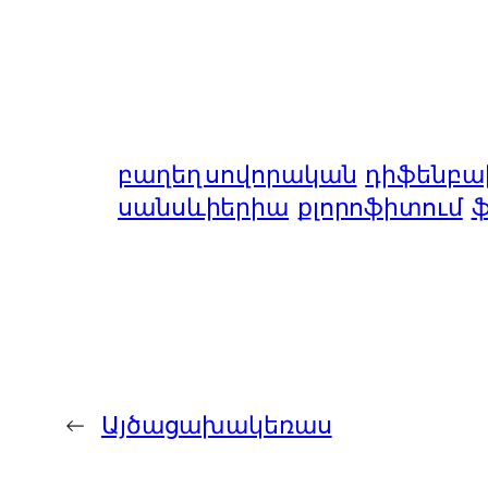
բաղեղ սովորական
դիֆենբ
սանսևիերիա
քլորոֆիտում
ֆ
←
Այծացախակեռաս