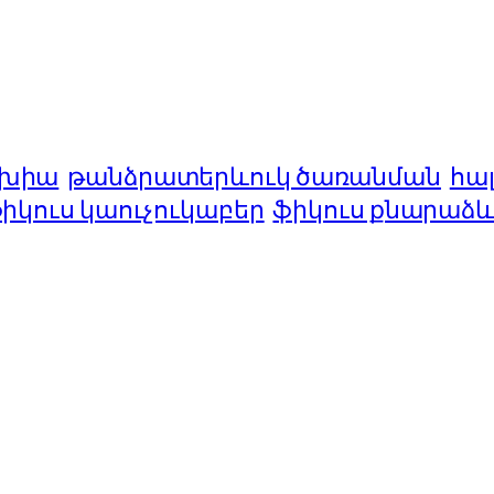
ախիա
թանձրատերևուկ ծառանման
հա
իկուս կաուչուկաբեր
ֆիկուս քնարաձ