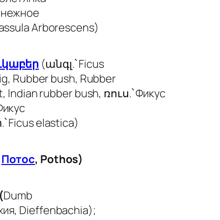
енежное
assula Arborescens)
ւկաբեր
(անգլ.՝ Ficus
fig, Rubber bush, Rubber
t, Indian rubber bush, ռուս.՝ Фикус
Фикус
.՝
Ficus elastica
)
,
Потос
,
Pothos
)
(
Dumb
хия,
Dieffenbachia
);