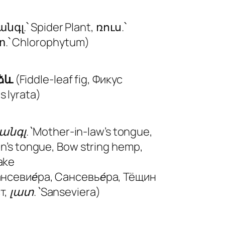
անգլ.՝ Spider Plant, ռուս.՝
.՝ Chlorophytum)
ձև
(Fiddle-leaf fig, Фикус
s lyrata)
անգլ.՝ Mother-in-law’s tongue,
inn’s tongue, Bow string hemp,
ake
ансевие́ра, Сансевье́ра, Тёщин
т, լատ.՝ Sanseviera)