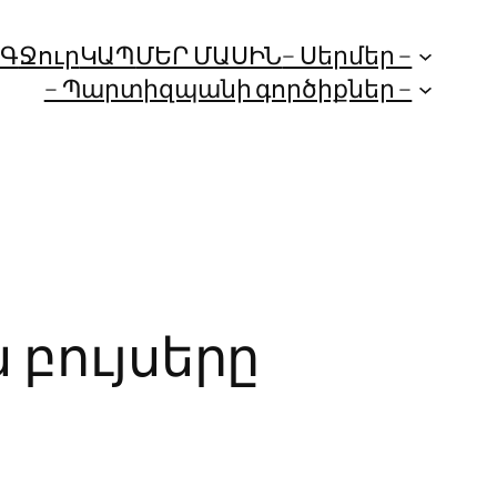
ՈԳ
Ջուր
ԿԱՊ
ՄԵՐ ՄԱՍԻՆ
– Սերմեր –
– Պարտիզպանի գործիքներ –
 բույսերը