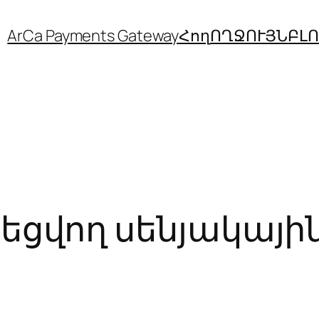
ArCa Payments Gateway
Հող
ՈՂՋՈՒՅՆ
ԲԼ
ցվող սենյակային