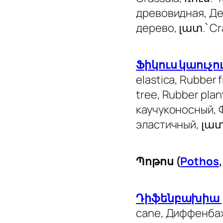
древовидная, Д
дерево, լատ.՝ Cr
Ֆիկուս կաուչո
elastica, Rubber 
tree, Rubber plan
каучуконосный, 
эластичный, լատ
Պոթոս (
Pothos
Դիֆենբախիա
cane, Диффенба