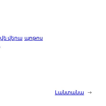
լվե վերա
պոթոս
և
Լանտանա
→