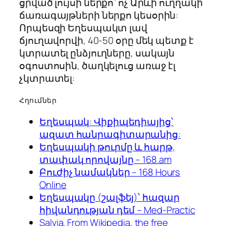
ցրված լույսի ներքո՝ ոչ Արևի ուղղակի
ճառագայթների ներքո կեսօրին:
Որպեսզի Եղեսպակտ լավ
ճյուղավորվի, 40-50 օրը մեկ պետք է
կտրատել ընձյուղները, սակայն
օգոստոսին, ծաղկելուց առաջ էլ
չկտրատել:
Հղումներ
Եղեսպակ: Վիքիպեդիայից՝
ազատ հանրագիտարանից:
Եղեսպակի թուրմը և հարթ,
տափակ որովայնը – 168.am
Բուժիչ նամակներ – 168 Hours
Online
Եղեսպակը (շալֆեյ)՝ հազար
հիվանդության դեմ – Med-Practic
Salvia. From Wikipedia, the free