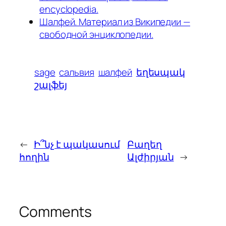
encyclopedia.
Шалфей. Материал из Википедии —
свободной энциклопедии.
sage
сальвия
шалфей
եղեսպակ
շալֆեյ
←
Ի՞նչ է պակասում
Բաղեղ
հողին
Ալժիրյան
→
Comments