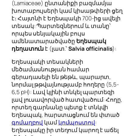
(
Lamiaceae
) ընտանիքի բազմամյա
խոտաբույսերի կամ կիսաթփերի ցեղ
է։ Հայտնի է Եղեսպակի 700-ից ավելի
տեսակ: Պարտեզներում և տանը՝
որպես սենյակային բույս
ամենատարածվածը
Եղեսպակ
դեղատուն
է (լատ.՝
Salvia officinalis
):
Եղեսպակի տեսակների
մեծամասնության համար
գերադասելի են թեթև, պարարտ,
նորմալ թթվայնությամբ հողերը (5,5-
6,5 pH): Լավ կլինի տնկել պարտեզի
լավ լուսավորված հատվածում: Հողը,
որտեղ գարնանը պետք է տնկվի
Եղեսպակ, հարստացնում են փտած
գոմաղբով
կամ
կոմպոստով
:
Եղեսպակը իր տեղում կարող է աճել