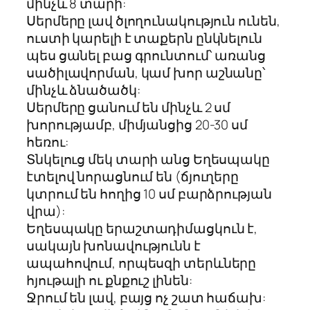
մինչև 8 տարի:
Սերմերը լավ ծլողունակություն ունեն,
ուստի կարելի է տաքերն ընկնելուն
պես ցանել բաց գրունտում՝ առանց
սածիլավորման, կամ խոր աշնանը՝
մինչև ձնածածկ:
Սերմերը ցանում են մինչև 2 սմ
խորությամբ, միմյանցից 20-30 սմ
հեռու:
Տնկելուց մեկ տարի անց Եղեսպակը
էտելով նորացնում են (ճյուղերը
կտրում են հողից 10 սմ բարձրության
վրա):
Եղեսպակը երաշտադիմացկուն է,
սակայն խոնավությունն է
ապահովում, որպեսզի տերևները
հյութալի ու քնքուշ լինեն:
Ջրում են լավ, բայց ոչ շատ հաճախ: