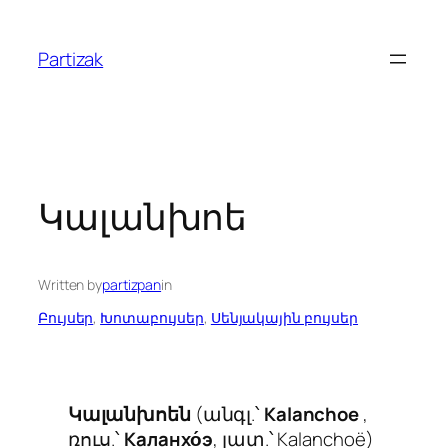
Skip
to
Partizak
content
Կալանխոե
Written by
partizpan
in
Բույսեր
, 
Խոտաբույսեր
, 
Սենյակային բույսեր
Կալանխոեն
(անգլ.՝
Kalanchoe
,
ռուս.՝
Каланхо́э
, լատ.՝
Kalanchoë
)