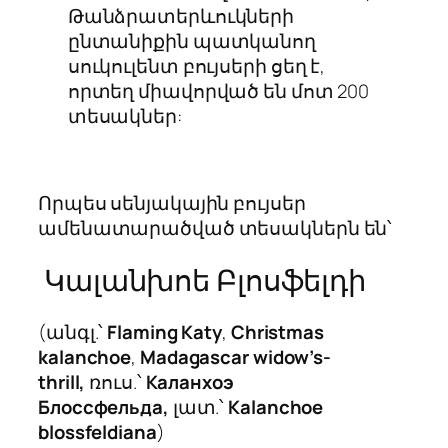
Թանձրատերևուկների
ընտանիքին պատկանող
սուկուլենտ բույսերի ցեղ է,
որտեղ միավորված են մոտ 200
տեսակներ:
Որպես սենյակային բույսեր
ամենատարածված տեսակներն են՝
Կալանխոե Բլոսֆելդի
(անգլ.՝
Flaming Katy
,
Christmas
kalanchoe
,
Madagascar widow’s-
thrill,
ռուս.՝
Каланхоэ
Блоссфельда,
լատ.՝
Kalanchoe
blossfeldiana
)