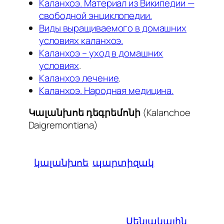
Каланхоэ. Материал из Википедии —
свободной энциклопедии.
Виды выращиваемого в домашних
условиях каланхоэ.
Каланхоэ – уход в домашних
условиях
.
Каланхоэ лечение
.
Каланхоэ. Народная медицина.
Կալանխոե դեգրեմոնի
(Kalanchoe
Daigremontiana)
կալանխոե
պարտիզակ
Սենյակային