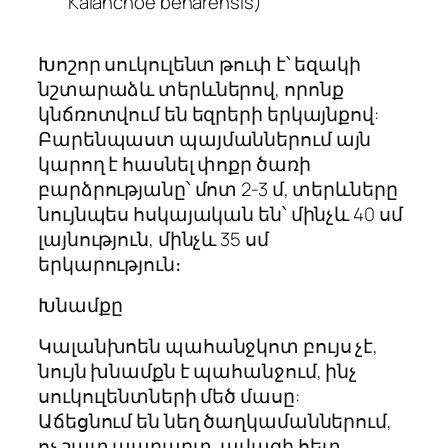
Kalanchoe beharensis)
Խոշոր սուկուլենտ թուփ է՝ եզակի
նշտարաձև տերևներով, որոնք
կնճռոտվում են եզրերի երկայնքով:
Բարենպաստ պայմաններում այն ​​
կարող է հասնել փոքր ծառի
բարձրությանը՝ մոտ 2-3 մ, տերևները
նույնպես հսկայական են՝ մինչև 40 սմ
լայնություն, մինչև 35 սմ
երկարություն։
Խնամքը
Կալանխոեն պահանջկոտ բույս չէ,
նույն խնամքն է պահանջում, ինչ
սուկուլենտների մեծ մասը:
Աճեցնում են նեղ ծաղկամաններում,
ոչ շատ պարարտ, ավազի հետ