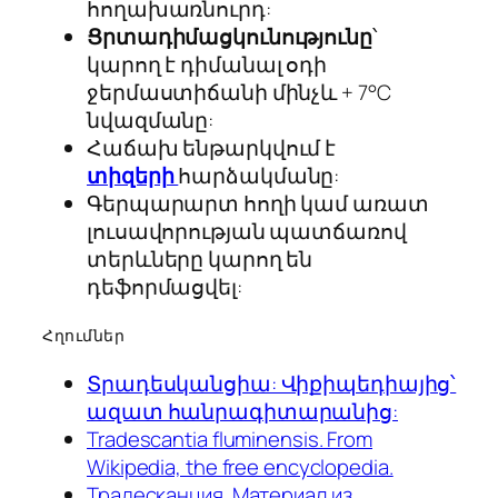
հողախառնուրդ:
Ցրտադիմացկունությունը
՝
կարող է դիմանալ օդի
ջերմաստիճանի մինչև + 7°С
նվազմանը:
Հաճախ ենթարկվում է
տիզերի
հարձակմանը:
Գերպարարտ հողի կամ առատ
լուսավորության պատճառով
տերևները կարող են
դեֆորմացվել:
Հղումներ
Տրադեսկանցիա: Վիքիպեդիայից՝
ազատ հանրագիտարանից:
Tradescantia fluminensis. From
Wikipedia, the free encyclopedia.
Традесканция. Материал из