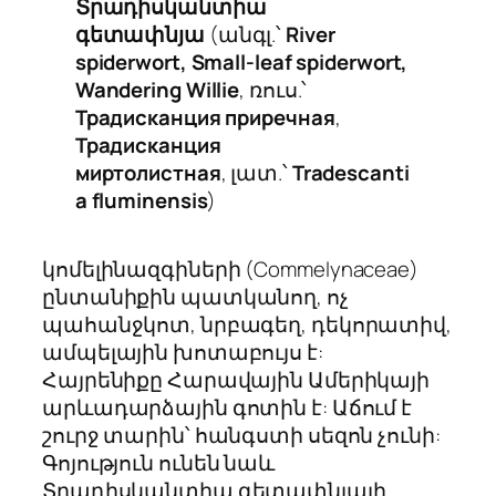
Տրադիսկանտիա
գետափնյա
(անգլ.՝
River
spiderwort,
S
mall-leaf spiderwort
,
Wandering Willie
, ռուս.՝
Традисканция приречная
,
Традисканция
миртолистная
, լատ.՝
Tradescanti
a fluminensis
)
կոմելինազգիների (
Commelynaceae
)
ընտանիքին պատկանող, ոչ
պահանջկոտ, նրբագեղ, դեկորատիվ,
ամպելային խոտաբույս է:
Հայրենիքը Հարավային Ամերիկայի
արևադարձային գոտին է: Աճում է
շուրջ տարին՝ հանգստի սեզոն չունի:
Գոյություն ունեն նաև
Տրադիսկանտիա գետափնյայի