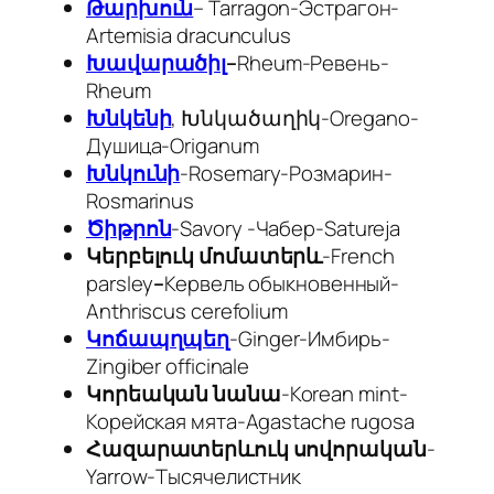
Թարխուն
– Tarragon-Эстрагон-
Artemisia dracunculus
Խավարածիլ
–
Rheum-Ревень-
Rheum
Խնկենի
, Խնկածաղիկ-Oregano-
Душица-
Origanum
Խնկունի
-Rosemary-Розмарин-
Rosmarinus
Ծիթրոն
-Savory -Чабер-
Satureja
Կերբելուկ մոմատերև
-French
parsley
–
Кервель обыкновенный-
Anthriscus cerefolium
Կոճապղպեղ
-Ginger-Имбирь-
Zingiber officinale
Կորեական նանա
-Korean mint-
Корейская мята-
Agastache rugosa
Հազարատերևուկ սովորական
-
Yarrow-Тысячелистник