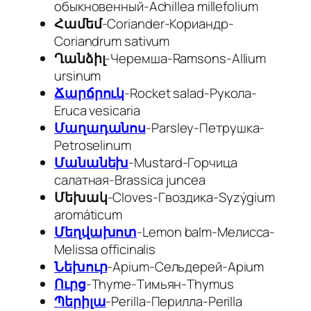
обыкновенный-Achillea millefolium
Համեմ
-Coriander-Кориандр-
Coriandrum sativum
Ղանձիլ
-Черемша-Ramsons-
Allium
ursinum
Ճարճրուկ
-Rocket salad-Рукола-
Eruca vesicaria
Մաղադանոս
-Parsley-
Петрушка-
Petroselinum
Մանանեխ
-Mustard-Горчица
салатная-
Brassica juncea
Մեխակ
-Cloves-Гвоздика-
Syzýgium
aromáticum
Մեղվախոտ
-Lemon balm-Мелисса-
Melissa officinalis
Նեխուր
-Apium-Cельдерей-
Apium
Ուրց
-Thyme-Тимьян-
Thymus
Պերիլա
-Perilla-Перилла-
Perilla