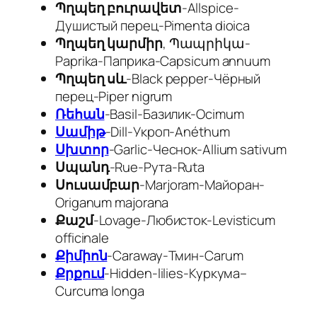
Պղպեղ բուրավետ
-Allspice-
Душистый перец-
Pimenta dioica
Պղպեղ կարմիր
, Պապրիկա-
Paprika-Паприка-
Capsicum annuum
Պղպեղ սև
-Black pepper-Чёрный
перец-
Piper nigrum
Ռեհան
-Basil-Базилик-
Ocimum
Սամիթ
-Dill-Укроп-Anéthum
Սխտոր
-Garlic-Чеснок-Allium sativum
Սպանդ
-Rue-Рута-
Ruta
Սուսամբար
-Marjoram-Майоран-
Origanum majorana
Քաշմ
-Lovage-Любисток-
Levisticum
officinale
Քիմիոն
-Caraway-Тмин-
Carum
Քրքում
-Hidden-lilies-
Куркума
–
Curcuma longa