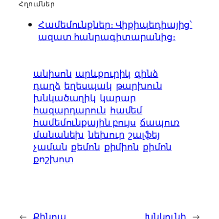
Հղումներ
Համեմունքներ։ Վիքիպեդիայից՝
ազատ հանրագիտարանից։
անիսոն
արևքուրիկ
գինձ
դաղձ
եղեսպակ
թարխուն
խնկածաղիկ
կարար
հազարդարուն
համեմ
համեմունքային բույս
ճապուռ
մանանեխ
նեխուր
շալֆեյ
չաման
քեմոն
քիմիոն
քիմոն
քոշխոտ
←
Քինոա
Խնկունի
→