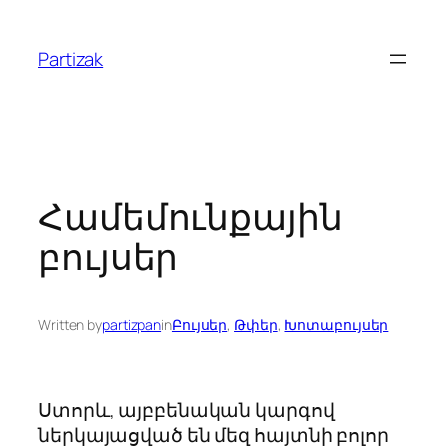
Skip
to
Partizak
content
Համեմունքային
բույսեր
Written by
partizpan
in
Բույսեր
, 
Թփեր
, 
Խոտաբույսեր
Ստորև, այբբենական կարգով
ներկայացված են մեզ հայտնի բոլոր