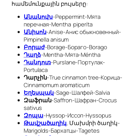
համեմունքային բույսերը:
Անանուխ
-Peppermint-Мята
перечная-
Mentha
piperíta
Անիսոն
-Anise-Анис обыкновенный-
Pimpinella anisum
Բորաժ
-Borage-Бораго-
Borago
Դաղձ
-Mentha-Мята-
Méntha
Դանդուռ
-Purslane-Портулак-
Portulaca
Դարչին
-True cinnamon tree-Корица-
Cinnamomum aromaticum
Եղեսպակ
-Sage-Шалфей-
Salvia
Զաֆրան
-Saffron-Шафран-Crocus
sativus
Զոպա
-Hyssop-Иссоп-
Hyssopus
Թավշածաղիկ
, Մախմրի ծաղիկ-
Marigolds-Бархатцы-
Tagetes