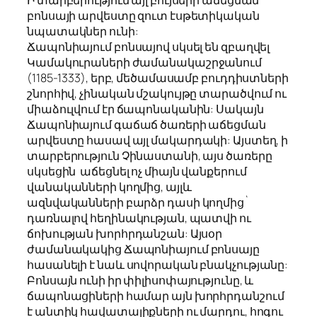
բոնսայի արվեստը զուտ էսթետիկական
նպատակներ ունի:
Ճապոնիայում բոնսայով սկսել են զբաղվել
Կամակուրաների ժամանակաշրջանում
(1185-1333), երբ, մեծամասամբ բուդդիստների
շնորհիվ, չինական մշակույթը տարածվում ու
միաձուլվում էր ճապոնականին: Սակայն
Ճապոնիայում գաճաճ ծառերի աճեցման
արվեստը հասավ այլ մակարդակի: Այստեղ, ի
տարբերություն Չինաստանի, այս ծառերը
սկսեցին աճեցնել ոչ միայն վանքերում
վանականների կողմից, այլև
ազնվականների բարձր դասի կողմից`
դառնալով հեղինակության, պատվի ու
ճոխության խորհրդանշան: Այսօր
ժամանակակից Ճապոնիայում բոնսայը
հասանելի է նաև սովորական բնակչությանը:
Բոնսայն ունի իր փիլիսոփայությունը, և
ճապոնացիների համար այն խորհրդանշում
է անտիկ հավատալիքների ու մարդու, հոգու