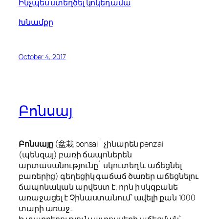
Ինչպես ստեղծել կոկեդամա
Խնամքը
October 4, 2017
Բոնսայ
Բոնսայը
(盆栽 bonsai` չինարեն penzai
(պենզայ) բառի ճապոներեն
արտասանությունը` սկուտեղ և աճեցնել
բառերից) գեղեցիկ գաճաճ ծառեր աճեցնելու
ճապոնական արվեստ է, որն ի սկզբանե
առաջացել է Չինաստանում՝ ավելի քան 1000
տարի առաջ:
Ի տարբերություն այլ բույսերի աճեցման՝