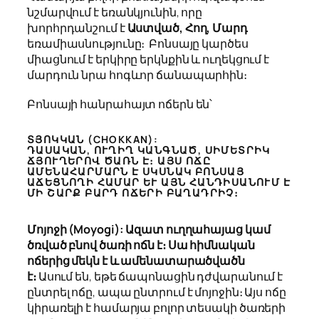
նշմարվում է եռանկյունին, որը
խորհրդանշում է
Աստված, Հող, Մարդ
եռամիասնությունը։ Բոնսայը կարծես
միացնում է երկիրը երկնքին և ուղեկցում է
մարդուն նրա հոգևոր ճանապարհին։
Բոնսայի հանրահայտ ոճերն են՝
ՏՅՈԿԿԱՆ (CHOKKAN):
ԴԱՍԱԿԱՆ, ՈՒՂԻՂ ԿԱՆԳՆԱԾ, ՍԻՄԵՏՐԻԿ
ՃՅՈՒՂԵՐՈՎ ԾԱՌՆ Է։ ԱՅՍ ՈՃԸ
ԱՄԵՆԱՀԱՐՄԱՐՆ Է ՍԿՍՆԱԿ ԲՈՆՍԱՅ
ԱՃԵՑՆՈՂԻ ՀԱՄԱՐ ԵՒ ԱՅՆ ՀԱՆԴԻՍԱՆՈՒՄ Է Մ
Ի ՇԱՐՔ ԲԱՐԴ ՈՃԵՐԻ ԲԱՂԱԴՐԻՉ։
Մոյոջի
(Moyogi): Ազատ ուղղահայաց կամ
ծռված բնով ծառի ոճն է։ Սա հիմնական
ոճերից մեկն է և ամենատարածվածն
է։
Ասում են, եթե ճապոնացին դժվարանում է
ընտրել ոճը, ապա ընտրում է մոյոջին։ Այս ոճը
կիրառելի է համարյա բոլոր տեսակի ծառերի