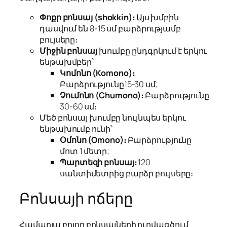
Փոքր բոնսայ (shokkin)։
Այս խմբին
դասվում են 8-15 սմ բարձրությամբ
բույսերը։
Միջին բոնսայ
խումբը ընդգրկում է երկու
ենթախմբեր՝
Կոմոնո (Komono)։
Բարձրությունը15-30 սմ;
Չումոնո (Chumono)։
Բարձրությունը
30-60 սմ։
Մեծ բոնսայ խումբը նույնպես երկու
ենթախումբ ունի՝
Օմոնո (Omono)։
Բարձրությունը
մոտ 1 մետր;
Պարտեզի բոնսայ։
120
սանտիմետրից բարձր բույսերը։
Բոնսայի ոճերը
Համարյա բոլոր բոնսայների ուրվագծում