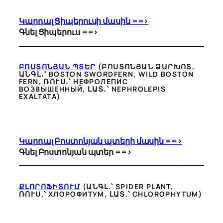
Կարդալ Ցիպերուսի մասին ==>
Գնել Ցիպերուս ==>
ԲՈՍՏՈՆՅԱՆ ՊՏԵՐ
(ԲՈՍՏՈՆՅԱՆ ՁԱՐԽՈՏ,
ԱՆԳԼ․՝ BOSTON SWORDFERN, WILD BOSTON
FERN, ՌՈՒՍ․՝ НЕФРОЛЕПИС
ВОЗВЫШЕННЫЙ, ԼԱՏ․՝ NEPHROLEPIS
EXALTATA)
Կարդալ Բոստոնյան պտերի մասին ==>
Գնել Բոստոնյան պտեր ==>
ՔԼՈՐՈՖԻՏՈՒՄ
(ԱՆԳԼ.՝ SPIDER PLANT,
ՌՈՒՍ.՝ ХЛОРОФИТУМ, ԼԱՏ.՝ CHLOROPHYTUM)