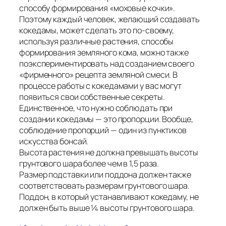
способу формирования «моховые кочки».
Поэтому каждый человек, желающий создавать
кокедамы, может сделать это по-своему,
используя различные растения, способы
формирования земляного кома, можно также
поэкспериментировать над созданием своего
«фирменного» рецепта земляной смеси. В
процессе работы с кокедамами у вас могут
появиться свои собственные секреты.
Единственное, что нужно соблюдать при
создании кокедамы — это пропорции. Вообще,
соблюдение пропорций — один из пунктиков
искусства бонсай.
Высота растения не должна превышать высоты
грунтового шара более чем в 1,5 раза.
Размер подставки или поддона должен также
соответствовать размерам грунтового шара.
Поддон, в который устанавливают кокедаму, не
должен быть выше ¼ высоты грунтового шара.