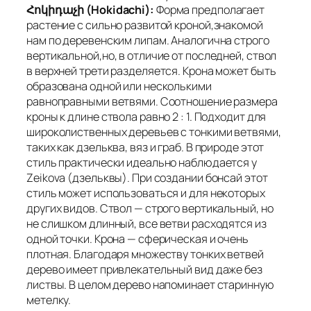
Հոկիդաչի (Hokidachi):
Форма предполагает
растение с сильно развитой кроной,знакомой
нам по деревенским липам. Аналогична строго
вертикальной,но, в отличие от последней, ствол
в верхней трети разделяется. Крона может быть
образована одной или несколькими
равноправными ветвями. Соотношение размера
кроны к длине ствола равно 2 : 1. Подходит для
широколиственных деревьев с тонкими ветвями,
таких как дзельква, вяз и граб. В природе этот
стиль практически идеально наблюдается у
Zeikova (дзельквы). При создании бонсай этот
стиль может использоваться и для некоторых
других видов. Ствол — строго вертикальный, но
не слишком длинный, все ветви расходятся из
одной точки. Крона — сферическая и очень
плотная. Благодаря множеству тонких ветвей
дерево имеет привлекательный вид даже без
листвы. В целом дерево напоминает старинную
метелку.