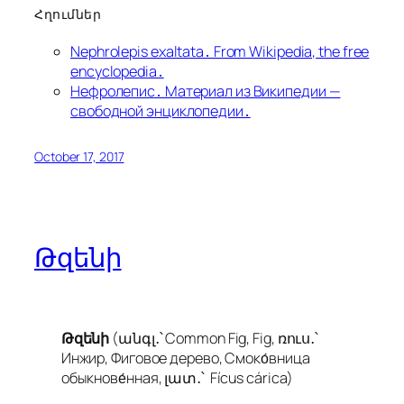
Հղումներ
Nephrolepis exaltata․ From Wikipedia, the free
encyclopedia․
Нефролепис․ Материал из Википедии —
свободной энциклопедии․
October 17, 2017
Թզենի
Թզենի
(անգլ․՝ Common Fig, Fig, ռուս․՝
Инжир, Фиговое дерево, Смоко́вница
обыкнове́нная, լատ․՝
Fícus cárica
)