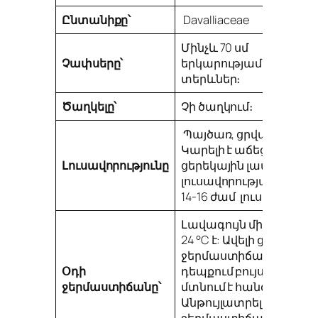
Ընտանիքը՝
Davalliaceae
Մինչև 70 սմ
Չափսերը՝
երկարությամբ, կախվո
տերևներ։
Ծաղկելը՝
Չի ծաղկում։
Պայծառ, ցրված լույս։
Կարելի է աճեցնել
Լուսավորությունը
ցերեկային լամպերի
լուսավորությամբ՝ օր
14-16 ժամ լուսավորելով
Լավագույն միջակայքը 
24 °С է: Ավելի ցածր
ջերմաստիճանների
Օդի
դեպքում բույսը ստիպ
ջերմաստիճանը՝
մտնում է հանգստի ռեժ
Անթույլատրելի է
ջերմաստիճանի նվազո