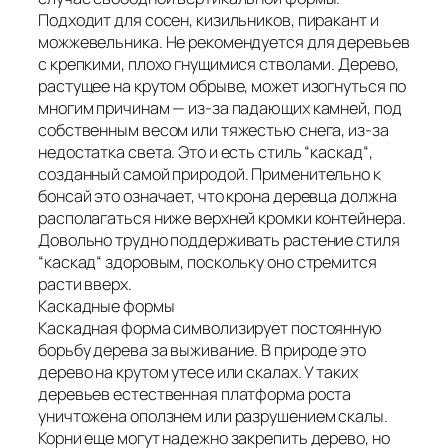
Подходит для сосен, кизильников, пиракант и
можжевельника. Не рекомендуется для деревьев
с крепкими, плохо гнущимися стволами. Дерево,
растущее на крутом обрыве, может изогнуться по
многим причинам — из-за падающих камней, под
собственным весом или тяжестью снега, из-за
недостатка света. Это и есть стиль “каскад“,
созданный самой природой. Применительно к
бонсай это означает, что крона деревца должна
располагаться ниже верхней кромки контейнера.
Довольно трудно поддерживать растение стиля
“каскад“ здоровым, поскольку оно стремится
расти вверх.
Каскадные формы
Каскадная форма символизирует постоянную
борьбу дерева за выживание. В природе это
дерево на крутом утесе или скалах. У таких
деревьев естественная платформа роста
уничтожена оползнем или разрушением скалы.
Корни еще могут надежно закрепить дерево, но