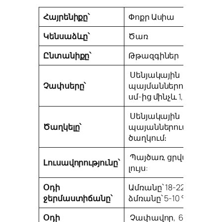
Հայրենիքը՝
Փոքր Ասիա
Կենսաձևը՝
Ծառ
Ընտանիքը՝
Թթազգիներ
Սենյակային
Չափսերը՝
պայմաններում 60
սմ-ից մինչև 1,2 մ։
Սենյակային
Ծաղկելը՝
պայաններում չի
ծաղկում։
Պայծառ, ցրված
Լուսավորությունը՝
լույս:
Օդի
Ամռանը՝
18-22 °С,
ջերմաստիճանը՝
ձմռանը՝ 5-10 °С:
Օդի
Չափավոր,
60-