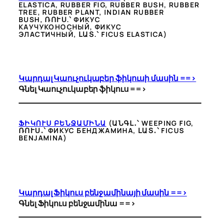
ELASTICA, RUBBER FIG, RUBBER BUSH, RUBBER
TREE, RUBBER PLANT, INDIAN RUBBER
BUSH, ՌՈՒՍ.՝ ФИКУС
КАУЧУКОНОСНЫЙ, ФИКУС
ЭЛАСТИЧНЫЙ, ԼԱՏ.՝
FICUS ELASTICA
)
Կարդալ Կաուչուկաբեր ֆիկուսի մասին ==>
Գնել Կաուչուկաբեր ֆիկուս ==>
ՖԻԿՈՒՍ ԲԵՆՋԱՄԻՆԱ
(ԱՆԳԼ․՝ WEEPING FIG,
ՌՈՒՍ․՝ ФИКУС БЕНДЖАМИНА, ԼԱՏ․՝ FICUS
BENJAMINA)
Կարդալ Ֆիկուս բենջամինայի մասին ==>
Գնել Ֆիկուս բենջամինա ==>