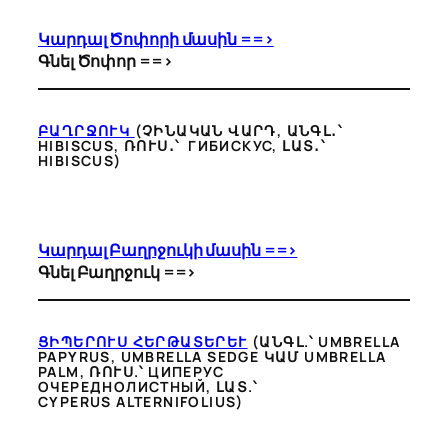
Կարդալ Ծոփորի մասին ==>
Գնել Ծոփոր ==>
ԲԱՂՐՋՈՒԿ
(ՉԻՆԱԿԱՆ ՎԱՐԴ, ԱՆԳԼ․՝
HIBISCUS, ՌՈՒՍ․՝ ГИБИСКУС, ԼԱՏ․՝
HIBISCUS
)
Կարդալ Բաղրջուկի մասին ==>
Գնել Բաղրջուկ ==>
ՑԻՊԵՐՈՒՍ ՀԵՐԹԱՏԵՐԵՒ
(ԱՆԳԼ.՝ UMBRELLA
PAPYRUS, UMBRELLA SEDGE ԿԱՄ UMBRELLA
PALM, ՌՈՒՍ.՝ ЦИПЕРУС
ОЧЕРЕДНОЛИСТНЫЙ, ԼԱՏ.՝
CYPERUS ALTERNIFOLIUS)