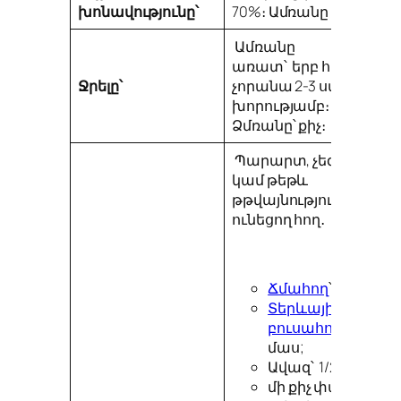
խոնավությունը՝
70%։ Ամռանը ցողել։
Ամռանը
առատ՝
երբ հողը
Ջրելը՝
չորանա 2-3 սմ
խորությամբ։
Ձմռանը՝ քիչ։
Պարարտ, չեզոք
կամ թեթև
թթվայնություն
ունեցող հող․
Ճմահող
՝ 1 մաս;
Տերևային
բուսահող
՝ 1
մաս;
Ավազ՝ 1/2 մաս;
մի քիչ փայտի