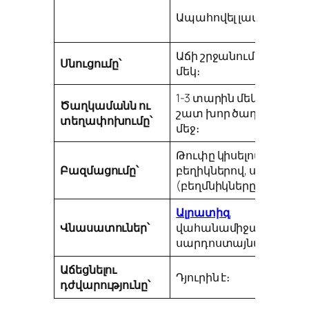
Ապահովել լավ դրենաժ
Աճի շրջանում, 2-3 շաբ
Սնուցումը՝
մեկ։
1-3 տարին մեկ, լայն ու ո
Ծաղկամանն ու
շատ խոր ծաղկամանն
տեղափոխումը՝
մեջ։
Թուփը կիսելով,
Բազմացումը՝
բեղիկներով, սպորները
(բեղմնիկները) ցանելով
Ալրատիզ
,
Վնասատուներ՝
վահանամիջատ,
սարդոստայնային տիզ
Աճեցնելու
Դյուրին է։
դժվարությունը՝