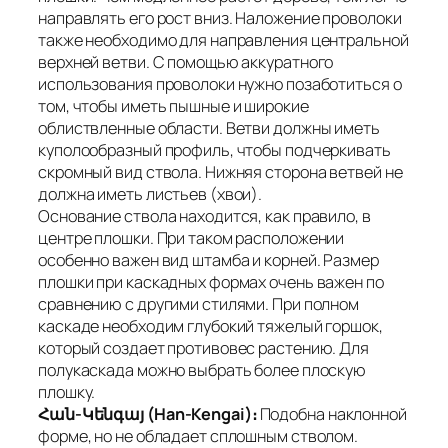
направлять его рост вниз. Наложение проволоки
также необходимо для направления центральной
верхней ветви. С помощью аккуратного
использования проволоки нужно позаботиться о
том, чтобы иметь пышные и широкие
облиствленные области. Ветви должны иметь
куполообразный профиль, чтобы подчеркивать
скромный вид ствола. Нижняя сторона ветвей не
должна иметь листьев (хвои).
Основание ствола находится, как правило, в
центре плошки. При таком расположении
особенно важен вид штамба и корней. Размер
плошки при каскадных формах очень важен по
сравнению с другими стилями. При полном
каскаде необходим глубокий тяжелый горшок,
который создает противовес растению. Для
полукаскада можно выбрать более плоскую
плошку.
Հան-Կենգայ (Han-Kengai)։
Подобна наклонной
форме, но не обладает сплошным стволом.