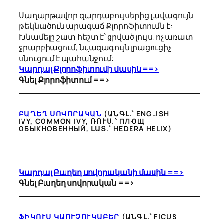
Սաղարթավոր զարդաբույսերից լավագույն
թեկնածուն արագաճ Քլորոֆիտումն է:
Խնամելը շատ հեշտ է՝ ցրված լույս, ոչ առատ
ջրարբիացում, նվազագույն լրացուցիչ
սնուցում է պահանջում:
Կարդալ Քլորոֆիտումի մասին ==>
Գնել Քլորոֆիտում ==>
ԲԱՂԵՂ ՍՈՎՈՐԱԿԱՆ
(ԱՆԳԼ.՝ ENGLISH
IVY, COMMON IVY, ՌՈՒՍ.՝ ПЛЮЩ
ОБЫКНОВЕННЫЙ, ԼԱՏ.՝ HEDERA HELIX)
Կարդալ Բաղեղ սովորականի մասին ==>
Գնել Բաղեղ սովորական ==>
ՖԻԿՈՒՍ ԿԱՈՒՉՈՒԿԱԲԵՐ
(ԱՆԳԼ.՝ FICUS