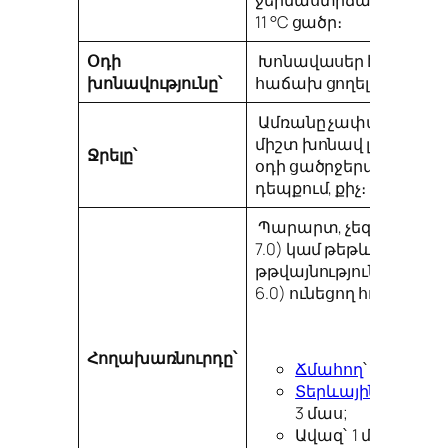
11 °С ցածր։
Օդի
Խոնավասեր է։ Ամռան
խոնավությունը՝
հաճախ ցողել։
Ամռանը չափավոր, հող
միշտ խոնավ լինի, ձմռ
Ջրելը՝
օդի ցածրջերմաստիճ
դեպքում, քիչ։
Պարարտ, չեզոք
(pH):
(
7.0) կամ թեթև
թթվայնություն
(pH):
(5.
6.0) ունեցող հող:
Հողախառնուրդը՝
Ճմահող
՝ 1 մաս;
Տերևային բուսահ
3 մաս;
Ավազ՝ 1 մաս: