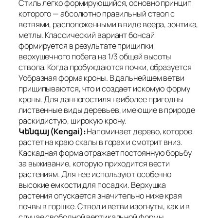
Стиль легко формирующийся, основно принцип
которого — абсолютно правильный ствол с
ветвями, расположенными в виде веера, зонтика,
метлы. Классический вариант бонсай
формируется в результате прищипки
верхушечного побега на 1/3 общей высоты
ствола. Когда пробуждаются почки, образуется
Уобразная форма кроны. В дальнейшем ветви
прищипываются, что и создает искомую форму
кроны. Для данногостиля наиболее пригодны
лиственные виды деревьев, имеющие в природе
раскидистую, широкую крону.
Կենգայ (Kengai)։
Напоминает дерево, которое
растет на краю скалы в горах и смотрит вниз.
Каскадная форма отражает постоянную борьбу
за выживание, которую приходится вести
растениям. Для нее используют особенно
высокие емкости для посадки. Верхушка
растения опускается значительно ниже края
почвы в горшке. Ствол и ветви изогнуты, как и в
случае свободной вертикальной формы.