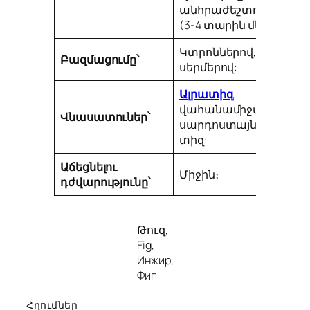
անհրաժեշտության
(3-4 տարին մեկ)։
Կտրոններով,
Բազմացումը՝
սերմերով:
Ալրատիզ
,
վահանամիջատ,
Վնասատուներ՝
սարդոստայնային
տիզ:
Աճեցնելու
Միջին։
դժվարությունը՝
Թուզ,
Fig,
Инжир,
Фиг
Հղումներ