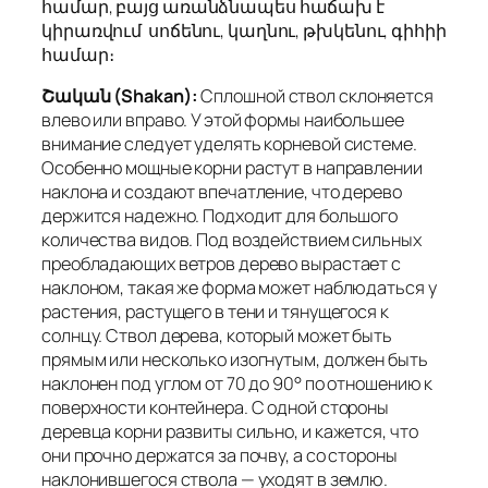
համար, բայց առանձնապես հաճախ է
կիրառվում սոճենու, կաղնու, թխկենու, գիհիի
համար։
Շական
(Shakan):
Сплошной ствол склоняется
влево или вправо. У этой формы наибольшее
внимание следует уделять корневой системе.
Особенно мощные корни растут в направлении
наклона и создают впечатление, что дерево
держится надежно. Подходит для большого
количества видов. Под воздействием сильных
преобладающих ветров дерево вырастает с
наклоном, такая же форма может наблюдаться у
растения, растущего в тени и тянущегося к
солнцу. Ствол дерева, который может быть
прямым или несколько изогнутым, должен быть
наклонен под углом от 70 до 90° по отношению к
поверхности контейнера. С одной стороны
деревца корни развиты сильно, и кажется, что
они прочно держатся за почву, а со стороны
наклонившегося ствола — уходят в землю.