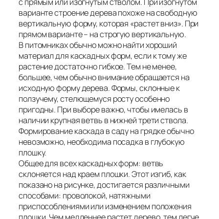
с прямым или изогнутым стволом. При изогнутом
варианте строение дерева похоже на свободную
вертикальную форму, которая «растет вниз». При
прямом варианте – на строгую вертикальную.
В питомниках обычно можно найти хороший
материал для каскадных форм, если к тому же
растение достаточно гибкое. Тем не менее,
большее, чем обычно внимание обращается на
исходную форму дерева. Формы, склонные к
ползучему, стелющемуся росту особенно
пригодны. При выборе важно, чтобы имелась в
наличии крупная ветвь в нижней трети ствола.
Формирование каскада в саду на грядке обычно
невозможно, необходима посадка в глубокую
плошку.
Общее для всех каскадных форм: ветвь
склоняется над краем плошки. Этот изгиб, как
показано на рисунке, достигается различными
способами: проволокой, натяжными
приспособлениями или изменением положения
плошки. Чем медленнее растет дерево, тем легче