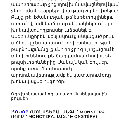
պարբերաբար ջրցողով խոնավացնելով կամ
ջեռուցման սարքերի վրա թաց շորեր փռելով։
Բայց, թե՛ էժանության, թե՛ էսթետիկ լինելու
առումով, ամենաճիշտը սենյակներում օդը
խոնավացնող բույսեր աճեցնելն է։
Սկզբունքորեն, սենյակում ցանկացած բույս
աճեցնելը նպաստում է օդի խոնավության
բարձրացմանը, քանի որ ջրի գոլորշացում է
տեղի ունենում թե՛ ծաղկամանի հողից, թե՛
բույսի տերևներից։ Սակայն կան բույսեր,
որոնք առանձնահատուկ
արդյունավետությամբ են կատարում օդը
խոնավացնելու գործը։
Օդը խոնավացնող լավագույն սենյակային
բույսեր
ԾՈՓՈՐ
(ՄՈՆՍՏԵՐԱ, ԱՆԳԼ․՝ MONSTERA,
ՌՈՒՍ.՝ МОНСТЕРА, ԼԱՏ.՝
MONSTÉRA
)