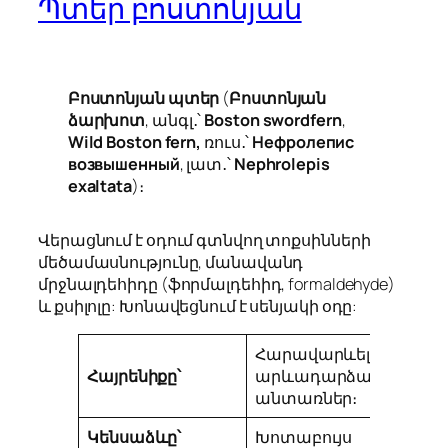
Պտեր բոստոնյան
Բոստոնյան պտեր
(
Բոստոնյան
ձարխոտ
, անգլ․՝
Boston swordfern
,
Wild Boston fern,
ռուս․՝
Нефролепис
возвышенный
, լատ․՝
Nephrolepis
exaltata
)։
Վերացնում է օդում գտնվող տոքսինների
մեծամասնությունը, մանավանդ
մրջնալդեհիդը (ֆորմալդեհիդ, formaldehyde)
և քսիլոլը: Խոնավեցնում է սենյակի օդը:
Հարավարևելյան Ասիա
Հայրենիքը՝
արևադարձային
անտառներ։
Կենսաձևը՝
Խոտաբույս