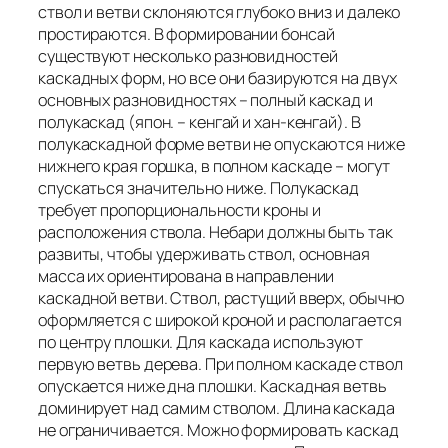
ствол и ветви склоняются глубоко вниз и далеко
простираются. В формировании бонсай
существуют несколько разновидностей
каскадных форм, но все они базируются на двух
основных разновидностях – полный каскад и
полукаскад (япон. – кенгай и хан-кенгай). В
полукаскадной форме ветви не опускаются ниже
нижнего края горшка, в полном каскаде – могут
спускаться значительно ниже. Полукаскад
требует пропорциональности кроны и
расположения ствола. Небари должны быть так
развиты, чтобы удерживать ствол, основная
масса их ориентирована в направлении
каскадной ветви. Ствол, растущий вверх, обычно
оформляется с широкой кроной и располагается
по центру плошки. Для каскада используют
первую ветвь дерева. При полном каскаде ствол
опускается ниже дна плошки. Каскадная ветвь
доминирует над самим стволом. Длина каскада
не ограничивается. Можно формировать каскад