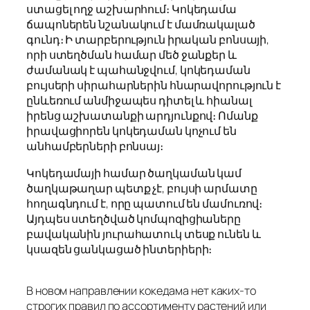
ստացել ողջ աշխարհում։
Կոկեդամա
ճապոներեն նշանակում է մամռակալած
գունդ։ Ի տարբերություն իրական բոնսայի,
որի ստեղծման համար մեծ ջանքեր և
ժամանակ է պահանջվում, կոկեդաման
բույսերի սիրահարներին հնարավորություն է
ընևեռում անմիջապես դիտել և հիանալ
իրենց աշխատանքի արդյունքով։ Ոմանք
իրավացիորեն կոկեդաման կոչում են
անհամբերների բոնսայ։
Կոկեդամայի համար ծաղկաման կամ
ծաղկաթաղար պետք չէ, բույսի արմատը
հողագնդում է, որը պատում են մամուռով։
Այդպես ստեղծված կոմպոզիցիաները
բավականին յուրահատուկ տեսք ունեն և
կսազեն ցանկացած ինտերիերի։
В новом направлении кокедама нет каких-то
строгих правил по ассортименту растений или