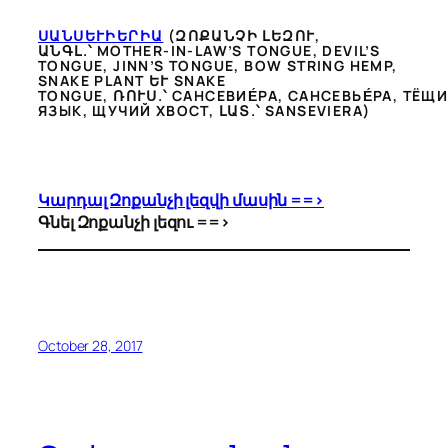
ՍԱՆՍԵՒԻԵՐԻԱ
(ԶՈՔԱՆՉԻ ԼԵԶՈՒ,
ԱՆԳԼ.՝ MOTHER-IN-LAW’S TONGUE, DEVIL’S
TONGUE, JINN’S TONGUE, BOW STRING HEMP,
SNAKE PLANT ԵՒ SNAKE T
ONGUE, ՌՈՒՍ.՝ САНСЕВИЕ́РА, САНСЕВЬЕ́РА, ТЁЩИН
ЗЫК, ЩУЧИЙ ХВОСТ, ԼԱՏ.՝ SANSEVIERA)
Կարդալ Զոքանչի լեզվի մասին ==>
Գնել Զոքանչի լեզու ==>
October 28, 2017