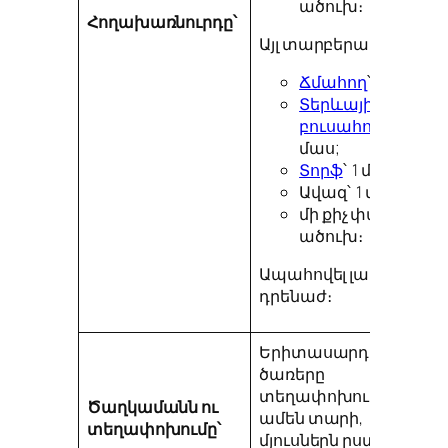
ածուխ։
Հողախառնուրդը՝
Այլ տարբերակ․
Ճմահող
՝ 1 մաս;
Տերևային
բուսահող
՝ 1
մաս;
Տորֆ
՝ 1 մաս;
Ավազ՝ 1 մաս;
մի քիչ փայտի
ածուխ։
Ապահովել լավ
դրենաժ։
Երիտասարդ
ծառերը
տեղափոխում են
Ծաղկամանն ու
ամեն տարի,
տեղափոխումը՝
մյուսներն ըստ