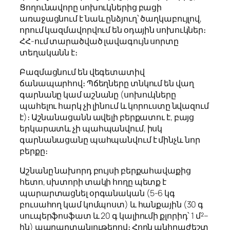
Ցողունավորը սոխուկներից բացի
առաջացնում է նաև ընձյուղ՝ ծաղկաբույլով,
որում կազմավորվում են օդային սոխուկներ։
ՀՀ-ում տարածված լավագույն սորտը
տեղականն է։
Բազմացնում են վեգետատիվ
ճանապարհով։ Պճեղները տնկում են վաղ
գարնանը կամ աշնանը (սոխուկները
պահելու հարկ չի լինում և կորուստը նվազում
է)։ Աշնանացանն ավելի բերքատու է, բայց
երկարատև չի պահպանվում, իսկ
գարնանացանը պահպանվում է մինչև նոր
բերքը։
Աշնանը նախորդ բույսի բերքահավաքից
հետո, սխտորի տակի հողը պետք է
պարարտացնել օրգանական (5-6 կգ
բուսահող կամ կոմպոստ) և հանքային (30 գ
սուպերֆոսֆատ և 20 գ կալիումի քլորիդ՝ 1 մ²–
ին) պարարտանյութերով։ Հողն անհրաժեշտ