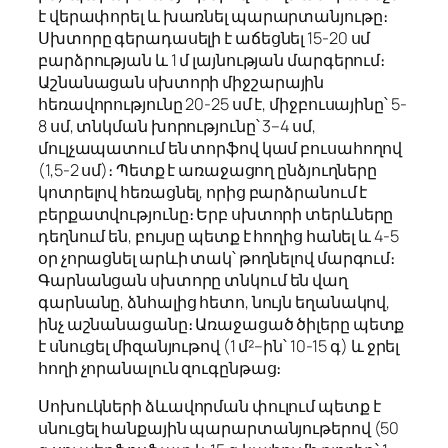
է վերափորել և խառնել պարարտանյութը։
Սխտորը գերադասելի է աճեցնել 15-20 սմ
բարձրության և 1 մ լայնության մարգերում։
Աշնանացան սխտորի միջշարային
հեռավորությունը 20-25 սմ է, միջբուսայինը՝ 5-
8 սմ, տնկման խորությունը՝ 3–4 սմ,
մուլչապատում են տորֆով կամ բուսահողով
(1,5-2 սմ)։ Պետք է առաջացող ընձյուղները
կոտրելով հեռացնել, որից բարձրանում է
բերքատվությունը։ Երբ սխտորի տերևները
դեղնում են, բույսը պետք է հողից հանել և 4-5
օր չորացնել արևի տակ՝ թողնելով մարգում։
Գարնանցան սխտորը տնկում են վաղ
գարնանը, ձնհալից հետո, նույն եղանակով,
ինչ աշնանացանը։ Առաջացած ծիլերը պետք
է սնուցել միզանյութով (1 մ²–ին՝ 10-15 գ) և ջրել
հողի չորանալուն զուգընթաց։
Սոխուկների ձևավորման փուլում պետք է
սնուցել հանքային պարարտանյութերով (50