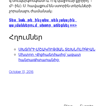
գ սուպերֆոսֆատ և 15 գ կալիումի քլորիդ՝ 1
մ²–ին)։ Ս. հավաքում են ստորին տերևների
չորանալու ժամանակ։
Տես նաև թե ինչպես սենյակային 
պայմաններում սխտոր աճեցնել==>
Հղումներ
ՍԽՏՈՐԻ ՄՇԱԿՈՒԹՅԱՆ ՏԵԽՆՈԼՈԳԻԱՆ
Սխտոր: Վիքիպեդիայից՝ ազատ
հանրագիտարանից:
October 13, 2016