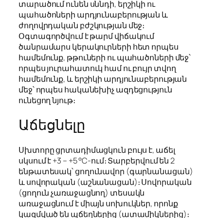
տարածում ունեն սննդի, երշիկի ու
պահածոների արդյունաբերության և
ժողովրդական բժշկության մեջ։
Օգտագործվում է թարմ վիճակում
ծանրամարս կերակուրների հետ որպես
համեմունք, թթուների ու պահածոների մեջ՝
որպես յուրահատուկ համ ու բույր տվող
համեմունք, և երշիկի արդյունաբերության
մեջ՝ որպես հականեխիչ ազդեցություն
ունեցող նյութ։
Աճեցնելը
Սխտորը ցրտադիմացկուն բույս է, աճել
սկսում է +3 – +5 °C-ում։ Տարբերվում են 2
ենթատեսակ՝ ցողունավոր (գարնանացան)
և սովորական (աշնանացան)։ Սովորական
(ցողուն չառաջացնող) տեսակն
առաջացնում է միայն սոխուկներ, որոնք
կազմված են պճեղներից (ատամիկներից)։