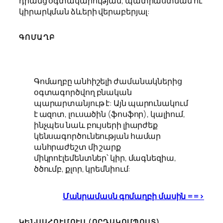
դրանց օգտակարության, պատրաստման ու
կիրարկման ձևերի վերաբերյալ:
ԳՈՄԱՂԲ
Գոմաղբը անհիշելի ժամանակներից
օգտագործվող բնական
պարարտանյութ է: Այն պարունակում
է ազոտ, լուսածին (ֆոսֆոր), կալիում,
ինչպես նաև բույսերի լիարժեք
կենսագործունեության համար
անհրաժեշտ մի շարք
միկրոէլեմենտներ՝ կիր, մագնեզիա,
ծծումբ, քլոր, կրեմնիում:
Մանրամասն գոմաղբի մասին ==>
ԿԵՆՍԱՀՈՒՄՈՒՍ (ՈՐԴԱԿՈՄՊՈՍՏ)