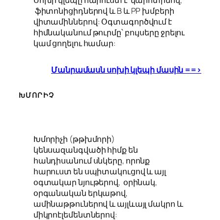
ֆիտոնիցիդներով և B և PP խմբերի
վիտամիններով: Օգտագործվում է
հիմնականում թուրմը՝ բույսերը ջրելու
կամ ցողելու համար:
Մանրամասն սոխի կլեպի մասին ==>
ԽՄՈՐԻՉ
Խմորիչի (թթխմորի)
կենսազանգվածի հիմք են
հանդիսանում սնկերը, որոնք
հարուստ են սպիտակուցով և այլ
օգտակար նյութերով, օրինակ,
օրգանական երկաթով,
ամինաթթուներով և այլևայլ մակրո և
միկրոէլեմենտներով: