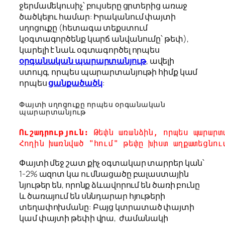
ջերմամեկուսիչ՝ բույսերը ցրտերից առաջ
ծածկելու համար: Իրականում փայտի
սղոցուքը (հետագա տեքստում
կօգտագործենք կարճ անվանումը՝ թեփ),
կարելի է նաև օգտագործել որպես
օրգանական պարարտանյութ
, ավելի
ստույգ, որպես պարարտանյութի հիմք կամ
որպես
ցանքածածկ
:
Փայտի սղոցուքը որպես օրգանական
պարարտանյութ
Ուշադրություն:
 Թեփն առանձին, որպես պարարտ
Հողին խառնված "հում" թեփը խիստ աղքատեցնու
Փայտի մեջ շատ քիչ օգտակար տարրեր կան՝
1-2% ազոտ կա ու մնացածը բալաստային
նյութեր են, որոնք ձևավորում են ծառի բունը
և ծառայում են սննդարար հյութերի
տեղափոխմանը: Բայց կտրատած փայտի
կամ փայտի թեփի վրա, ժամանակի