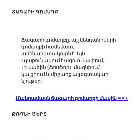
ՃԱԳԱՐԻ ԳՈՄԱՂԲ
Ճագարի գոմաղբը, այլ կենդանիների
գոմաղբի համեմատ,
ամենաօգտակարն է: Այն
պարունակում է ազոտ, կալիում,
լուսածին (ֆոսֆոր), մագնիում,
կալցիում և մի շարք այլ օգտակար
նյութեր:
Մանրամասն ճագարի գոմաղբի մասին ==>
ԹՌՉՆԻ ԾԵՐՏ