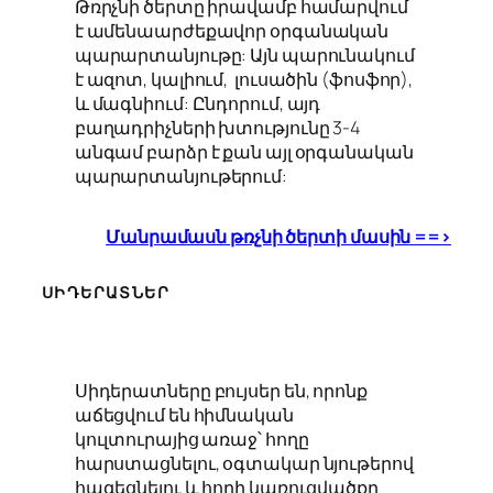
Թռրչնի ծերտը իրավամբ համարվում
է ամենաարժեքավոր օրգանական
պարարտանյութը: Այն պարունակում
է ազոտ, կալիում, լուսածին (ֆոսֆոր),
և մագնիում: Ընդորում, այդ
բաղադրիչների խտությունը 3-4
անգամ բարձր է քան այլ օրգանական
պարարտանյութերում:
Մանրամասն թռչնի ծերտի մասին ==>
ՍԻԴԵՐԱՏՆԵՐ
Սիդերատները բույսեր են, որոնք
աճեցվում են հիմնական
կուլտուրայից առաջ՝ հողը
հարստացնելու, օգտակար նյութերով
հագեցնելու և հողի կառուցվածքը