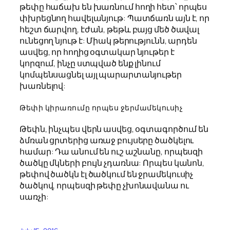
թեփը հաճախ են խառնում հողի հետ՝ որպես
փխրեցնող հավելանյութ: Պատճառն այն է, որ
հեշտ ճարվող, էժան, թեթև բայց մեծ ծավալ
ունեցող նյութ է: Միակ թերությունն, արդեն
ասվեց, որ հողից օգտակար նյութեր է
կորզում, ինչը ստպված ենք լինում
կոմպենսացնել այլ պարարտանյութեր
խառնելով:
Թեփի կիրառումը որպես ջերմամեկուսիչ
Թեփն, ինչպես վերն ասվեց, օգտագործում են
ձմռան ցրտերից առաջ բույսերը ծածկելու
համար: Դա անում են ուշ աշնանը, որպեսզի
ծածկը մկների բույն չդառնա: Որպես կանոն,
թեփով ծածկն էլ ծածկում են ջրամեկուսիչ
ծածկով, որպեսզի թեփը չխոնավանա ու
սառչի: