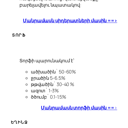
բարելավելու նպատակով:
Մանրամասն սիդերատների մասին ==>
ՏՈՐՖ
Տորֆի պարունակում է՝
ածխածին` 50-60%
ջրածին 5-6.5%
թթվածին` 30-40 %
ազոտ` 1-3%
ծծումբ` 0.1-1.5%
Մանրամասն տորֆի մասին ==
>
ԵՂԻՆՋ