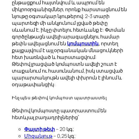
ընթացքում հայտնվում և ապրում են
միկրոօրգանիզմներ, որոնք հարստացնում են
նյութը օգտակար նյութերով: 2-3 տարի
պարտեզի մի անկյունում լցված թեփը
սևանում է, ինչը փտելու հետևանք է: Փտման
գործընթացն ավելի արագացնելու համար
թեփն ավելացնում են
կոմպոստին
,
որտեղ
քայքայվում է այլ օրգանական մնացուկների
հետ խառնված և հարստացվում:
Թեփով լրացված կոմպոստն ավելի շուտ է
տաքանում ու հասունանում, իսկ ստացված
պարարտանյութն ավելի փխրուն է լինում և
օդաթափանցիկ:
Ինչպես թեփով կոմպոստ պատրաստել
Թեփով կոմպոստը պատրաստում են
հետևյալ բաղադրիչներից՝
Փայտի թեփ
– 20 կգ;
Միզանյութ
– 0,25 կգ;