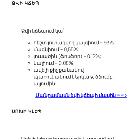
ՁՎԻ ԿՃԵՊ
Ձվի կճեպում կա՝
հեշտ յուրացվող կալցիում – 93%;
մագնիում – 0,55%;
լուսածին (ֆոսֆոր) – 0,12%;
կալիում – 0,08%;
ավելի քիչ քանակով
պարունակում է երկաթ, ծծումբ,
ալյումին:
Մանրամասն ձվի կճեպի մասին ==>
ՍՈԽԻ ԿԼԵՊ
Սոխի կլեպը հարուստ է կարոտինով,