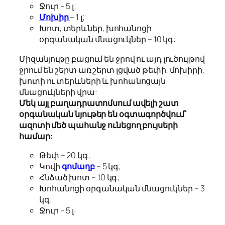
Ջուր – 5 լ;
Մոխիր
– 1 լ;
Խոտ, տերևներ, խոհանոցի
օրգանական մնացուկներ – 10 կգ:
Միզանյութը բացում են ջրով ու այդ լուծույթով
ջրում են շերտ առ շերտ լցված թեփի, մոխիրի,
խոտի ու տերևների և խոհանոցայն
մնացուկների վրա:
Մեկ այլ բաղադրատոմսում ավելի շատ
օրգանական նյութեր են օգտագործվում՝
ազոտի մեծ պահանջ ունեցող բույսերի
համար:
Թեփ – 20 կգ;
Կովի
գոմաղբ
– 5 կգ;
Հնձած խոտ – 10 կգ;
Խոհանոցի օրգանական մնացուկներ – 3
կգ;
Ջուր – 5 լ: