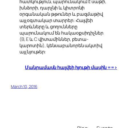
հատկություն, պարունակում է սաթի,
խնձորի, դարչնի և կիտրոնի
օրգանական թթուներ և բազմաթիվ
այլ օգտակար տարրեր: Հալվեի
տերևները և ցողունները
պարունակում են հակաօքսիդիչներ
(B, E և C վիտամիններ, բետա-
կարոտին), կենսաբանորեն ակտիվ
այլ նյութեր:
Մանրամասն հալվեի հյութի մասին ==>
March 10, 2016