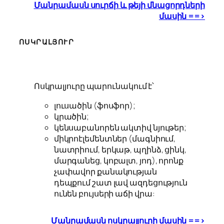
Մանրամասն սուրճի և թեյի մնացորդների
մասին ==>
ՈՍԿՐԱԼՅՈՒՐ
Ոսկրալյուրը պարունակում է՝
լուսածին (ֆոսֆոր);
կրածին;
կենսաբանորեն ակտիվ նյութեր;
միկրոէլեմենտներ (մագնիում,
նատրիում, երկաթ, պղինձ, ցինկ,
մարգանեց, կոբալտ, յոդ), որոնք
չափավոր քանակության
դեպքում շատ լավ ազդեցություն
ունեն բույսերի աճի վրա:
Մանրամասն ոսկրալյուրի մասին ==>