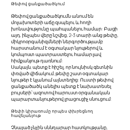
Թեփով ցանքածածկում
Թեփով ցանքածածկումն անում են
մոլախոտերի աճը զսպելու և հողի
խոնավությունը պահպանելու համար: Բացի
այդ, ինչպես վերը նշվեց, 2-3 տարի անց թեփը,
միկրոօրգանիզմների ներգործությամբ
հարստանում է օգտակար նյութերով և
կոմպոստ պատրաստելու համար լավ
հիմքանյութ դառնում:
Սակայն, պետք է հիշել, որ նույնիսկ գետնին
փռված վիճակում, թեփը շատ օգտակար
նյութեր է կլանում այնտեղից: Ուստի թեփով
ցանքածածկ անելիս պետք է նախատեսել
բույսերի՝ ազոտով հարուստ օրգանական
պարարտանյութերով լրացուցիչ սնուցում:
Թեփի կիրառումը որպես փխրեցնող
հավելանյութ
Չնայած չնչին սննդարար հատկությանը,