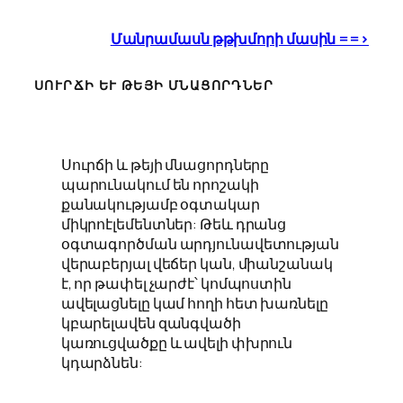
Մանրամասն թթխմորի մասին ==>
ՍՈՒՐՃԻ ԵՒ ԹԵՅԻ ՄՆԱՑՈՐԴՆԵՐ
Սուրճի և թեյի մնացորդները
պարունակում են որոշակի
քանակությամբ օգտակար
միկրոէլեմենտներ: Թեև դրանց
օգտագործման արդյունավետության
վերաբերյալ վեճեր կան, միանշանակ
է, որ թափել չարժէ՝ կոմպոստին
ավելացնելը կամ հողի հետ խառնելը
կբարելավեն զանգվածի
կառուցվածքը և ավելի փխրուն
կդարձնեն: