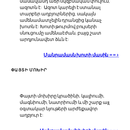
մանավանդ աճի սկզբնական փուլում,
ազոտն է: Ազոտ կարելի է ստանալ
տարբեր աղբյուրներից, սակայն
ամենամատչելին դրանցից կանաչ
խոտն է: Խոտի թուրմով բույսերի
սնուցումը ամենաէժան, բայց շատ
արդյունավետ ձևն է:
Մանրամասն խոտի մասին ==>
ՓԱՅՏԻ ՄՈԽԻՐ
Փայտի մոխիրը կրածինի, կալիումի,
մագնիումի, նատրիումի և մի շարք այլ
օգտակար նյութերի արժեքավոր
աղբյուր է: