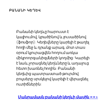
ԲԱՆԱՆԻ ԿԵՂԵՎ
Բանանի կեղևը հարուստ է
կալիումով, կրածինով և լուսածինով
(ֆոսֆոր): Կեղեվները կարելի է թաղել
հողի մեջ և դրանք արագ, մոտ տաս
օրում կյուրացվեն հողում առկա
միկրոորգանիզմների կողմից: Կարելի
է նաև չորացնել կեղևները և աղալուց
հետո խառնել հողին: Բանանի
կեղևից պատրաստած թուրմով
բույսերը սրսկելով կարելի է վերացնել
ուտիճներին:
Մանրամասն բանանի կեղևի մասին
==>