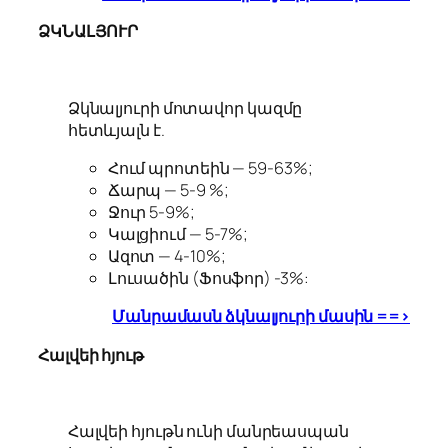
ՁԿՆԱԼՅՈՒՐ
Ձկնալյուրի մոտավոր կազմը
հետևյալն է.
Հում պրոտեին — 59-63%;
Ճարպ — 5-9 %;
Ջուր 5-9%;
Կալցիում — 5-7%;
Ազոտ — 4-10%;
Լուսածին (Ֆոսֆոր) -3%:
Մանրամասն ձկնալյուրի մասին ==>
Հալվեի հյութ
Հալվեի հյութն ունի մանրեասպան