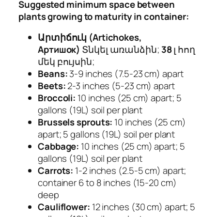
Suggested minimum space between
plants growing to maturity in container:
Արտիճուկ (Artichokes,
Артишок)
Տնկել առանձին;
38
լ հող
մեկ բույսին;
Beans:
3-9 inches (7.5-23 cm) apart
Beets:
2-3 inches (5-23 cm) apart
Broccoli:
10 inches (25 cm) apart; 5
gallons (19L) soil per plant
Brussels sprouts:
10 inches (25 cm)
apart; 5 gallons (19L) soil per plant
Cabbage:
10 inches (25 cm) apart; 5
gallons (19L) soil per plant
Carrots:
1-2 inches (2.5-5 cm) apart;
container 6 to 8 inches (15-20 cm)
deep
Cauliflower:
12 inches (30 cm) apart; 5