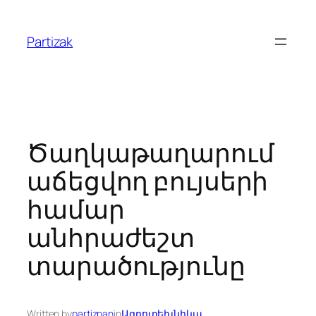
Skip
to
Partizak
content
Ծաղկաթաղարում
աճեցվող բույսերի
համար
անհրաժեշտ
տարածությունը
Written by
partizpan
in
Ագրոտեխնիկա