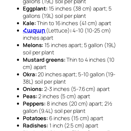
gallons (19L) soil per plant
Eggplant:
15 inches (38 cm) apart; 5
gallons (19L) soil per plant
Kale:
Thin to 16 inches (41 cm) apart
Հազար
(Lettuce)
:
4-10 (10-25 cm)
inches apart
Melons:
15 inches apart; 5 gallon (19L)
soil per plant
Mustard greens:
Thin to 4 inches (10
cm) apart
Okra:
20 inches apart; 5-10 gallon (19-
38L) soil per plant
Onions:
2-3 inches (5-7.6 cm) apart
Peas:
2 inches (5 cm) apart
Peppers:
8 inches (20 cm) apart; 2½
gallon (9.4L) soil per plant
Potatoes:
6 inches (15 cm) apart
Radishes:
1 inch (2.5 cm) apart