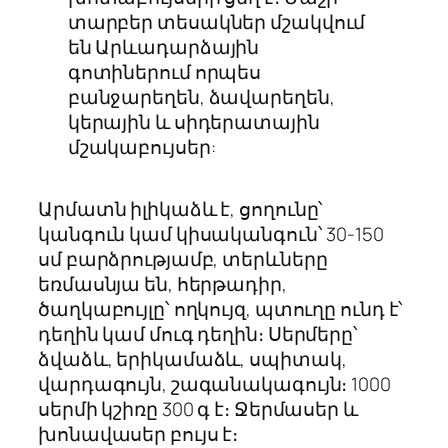
տարբեր տեսակներ մշակվում
են Արևադարձային
գոտիներում որպես
բանջարեղեն, ձավարեղեն,
կերային և սիդերատային
մշակաբույսեր:
Արմատն իլիկաձև է, ցողունը՝
կանգուն կամ կիսականգուն՝ 30-150
սմ բարձրությամբ, տերևները
եռմասնյա են, հերթադիր,
ծաղկաբույլը՝ ողկույզ, պտուղը ունդ է՝
դեղին կամ մուգ դեղին։ Սերմերը՝
ձվաձև, երիկամաձև, սպիտակ,
վարդագույն, շագանակագույն։ 1000
սերմի կշիռը 300 գ է։ Ջերմասեր և
խոնավասեր բույս է։