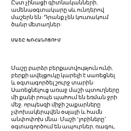
Ըստ չինացի գիտնականների,
ամենաօգտակարը սև ունդերով
մաշերն են: Դրանք չեն կուտակում
ծանր մետաղներ:
ՄԱՇԸ ԽՈՀԱՆՈՑՈՒՄ
Մաշը բարձր բերքատվություն ունի,
բերքի ավելցուկը կարելի է սառեցնել
և օգտագործել շուրջ տարին:
Սառեցնելուց առաջ մաշի պտուղները
մի քանի րոպե պահում են եռման ջրի
մեջ, որպեսզի միջի շաքարները
չփոխակերպվեն օսլայի և համն
անփոփոխ մնա: Մաշի “լոբիները”
օգտագործում են ապուրներ, ռագու,